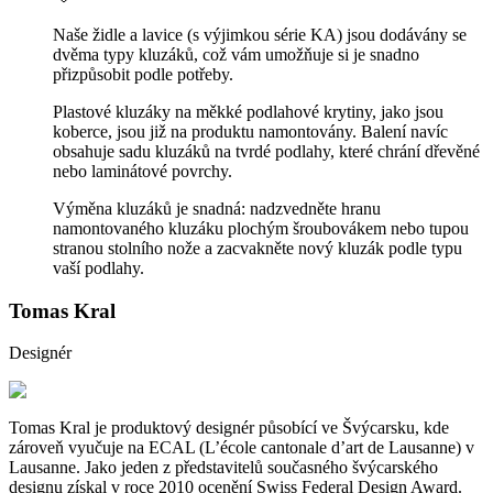
Naše židle a lavice (s výjimkou série KA) jsou dodávány se
dvěma typy kluzáků, což vám umožňuje si je snadno
přizpůsobit podle potřeby.
Plastové kluzáky na měkké podlahové krytiny, jako jsou
koberce, jsou již na produktu namontovány. Balení navíc
obsahuje sadu kluzáků na tvrdé podlahy, které chrání dřevěné
nebo laminátové povrchy.
Výměna kluzáků je snadná: nadzvedněte hranu
namontovaného kluzáku plochým šroubovákem nebo tupou
stranou stolního nože a zacvakněte nový kluzák podle typu
vaší podlahy.
Tomas Kral
Designér
Tomas Kral je produktový designér působící ve Švýcarsku, kde
zároveň vyučuje na ECAL (L’école cantonale d’art de Lausanne) v
Lausanne. Jako jeden z představitelů současného švýcarského
designu získal v roce 2010 ocenění Swiss Federal Design Award.