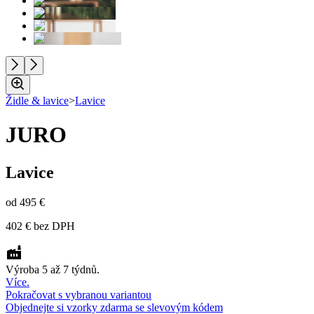
Židle & lavice
>
Lavice
JURO
Lavice
od
495 €
402 €
bez DPH
Výroba 5 až 7 týdnů.
Více.
Pokračovat s vybranou variantou
Objednejte si vzorky zdarma se slevovým kódem