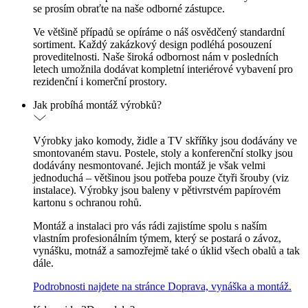
se prosím obraťte na naše odborné zástupce.
Ve většině případů se opíráme o náš osvědčený standardní
sortiment. Každý zakázkový design podléhá posouzení
proveditelnosti. Naše široká odbornost nám v posledních
letech umožnila dodávat kompletní interiérové vybavení pro
rezidenční i komerční prostory.
Jak probíhá montáž výrobků?
Výrobky jako komody, židle a TV skříňky jsou dodávány ve
smontovaném stavu. Postele, stoly a konferenční stolky jsou
dodávány nesmontované. Jejich montáž je však velmi
jednoduchá – většinou jsou potřeba pouze čtyři šrouby (viz
instalace). Výrobky jsou baleny v pětivrstvém papírovém
kartonu s ochranou rohů.
Montáž a instalaci pro vás rádi zajistíme spolu s naším
vlastním profesionálním týmem, který se postará o závoz,
vynášku, motnáž a samozřejmě také o úklid všech obalů a tak
dále.
Podrobnosti najdete na stránce Doprava, vynáška a montáž.