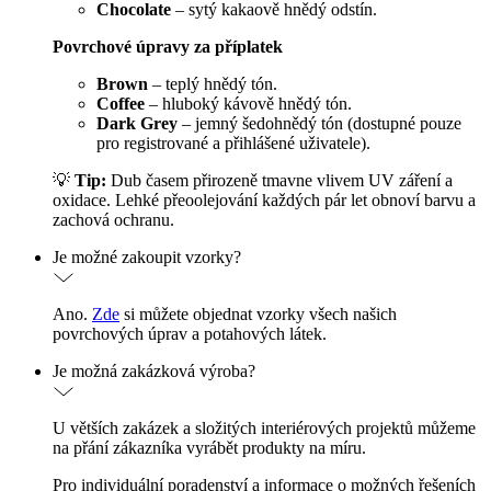
Chocolate
– sytý kakaově hnědý odstín.
Povrchové úpravy za příplatek
Brown
– teplý hnědý tón.
Coffee
– hluboký kávově hnědý tón.
Dark Grey
– jemný šedohnědý tón (dostupné pouze
pro registrované a přihlášené uživatele).
💡
Tip:
Dub časem přirozeně tmavne vlivem UV záření a
oxidace. Lehké přeoolejování každých pár let obnoví barvu a
zachová ochranu.
Je možné zakoupit vzorky?
Ano.
Zde
si můžete objednat vzorky všech našich
povrchových úprav a potahových látek.
Je možná zakázková výroba?
U větších zakázek a složitých interiérových projektů můžeme
na přání zákazníka vyrábět produkty na míru.
Pro individuální poradenství a informace o možných řešeních