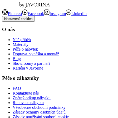
Pinterest
Facebook
Instagram
LinkedIn
Nastavení cookies
O nás
Náš příběh
Materiály
Péče o nábytek
Doprava, vynáška a montáž
Blog
Showroomy a partneři
Kariéra v Javorině
Péče o zákazníky
FAQ
Kontaktujte nás
Zpětný odkup nábytku
Renovace nábytku
Všeobecné obchodní podmínky
Zásady ochrany osobních údajů
Zásady používání souborů cookie