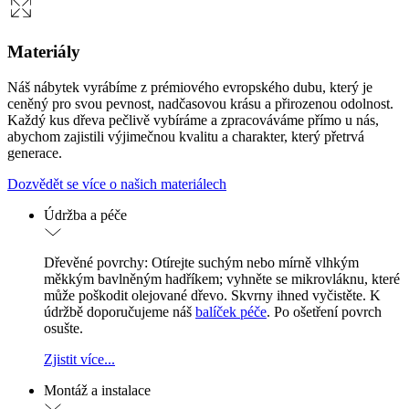
Materiály
Náš nábytek vyrábíme z prémiového evropského dubu, který je
ceněný pro svou pevnost, nadčasovou krásu a přirozenou odolnost.
Každý kus dřeva pečlivě vybíráme a zpracováváme přímo u nás,
abychom zajistili výjimečnou kvalitu a charakter, který přetrvá
generace.
Dozvědět se více o našich materiálech
Údržba a péče
Dřevěné povrchy: Otírejte suchým nebo mírně vlhkým
měkkým bavlněným hadříkem; vyhněte se mikrovláknu, které
může poškodit olejované dřevo. Skvrny ihned vyčistěte. K
údržbě doporučujeme náš
balíček péče
. Po ošetření povrch
osušte.
Zjistit více...
Montáž a instalace