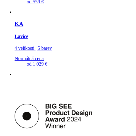
od
559 €
KA
Lavice
4 velikosti | 5 barev
Normálná cena
od
1 029 €