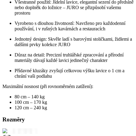
Všestranné použití: Jídelní lavice, elegantní sezení do předsíně
nebo doplněk do ložnice – JURO se přizpůsobí vašemu
prostoru
Vyrobeno s dlouhou životností: Navrženo pro každodenní
používání, i v rušných kavárnách a restauracích
Jednotný design: Skvěle ladí s barovými stoličkami, židlemi a
dalšími prvky kolekce JURO
Důraz na detail: Precizní truhlářské zpracování a přírodní
materiály dávají každé lavici jedinečný charakter
Přídavné kluzáky zvyšují celkovou výšku lavice o 1 cm a
chrání vaši podlahu
Maximální nosnost (při rovnoměrném zatížení):
80 cm – 140 kg
100 cm – 170 kg
120 cm – 240 kg
Rozměry