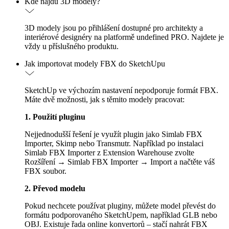
Kde najdu 3D modely?
3D modely jsou po přihlášení dostupné pro architekty a
interiérové designéry na platformě undefined PRO. Najdete je
vždy u příslušného produktu.
Jak importovat modely FBX do SketchUpu
SketchUp ve výchozím nastavení nepodporuje formát FBX.
Máte dvě možnosti, jak s těmito modely pracovat:
1. Použití pluginu
Nejjednodušší řešení je využít plugin jako Simlab FBX
Importer, Skimp nebo Transmutr. Například po instalaci
Simlab FBX Importer z Extension Warehouse zvolte
Rozšíření → Simlab FBX Importer → Import a načtěte váš
FBX soubor.
2. Převod modelu
Pokud nechcete používat pluginy, můžete model převést do
formátu podporovaného SketchUpem, například GLB nebo
OBJ. Existuje řada online konvertorů – stačí nahrát FBX