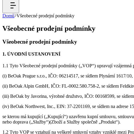
Domů
Všeobecné prodejní podmínky
Všeobecné prodejní podmínky
Všeobecné prodejní podmínky
1. ÚVODNÍ USTANOVENÍ
1.1 Tyto Všeobecné prodejní podmínky („VOP“) upravují vzájemná prá
(i) BeOak Prague s.r.o., IČO: 06214517, se sídlem Plynární 1617/10,
(ii) BeOak Alpin GmbH, IČO: FL-0002.580.758-2, se sídlem Feldkirch
(iii) BeOak by Javorina, výrobné družstvo, IČO: 00168599, se sídle
(iv) BeOak Northwest, Inc., EIN: 37-2201169, se sídlem na adrese 1
se kterou má kupující („Kupující“) uzavřenu kupní smlouvu, smlouvu o
nebo doprava („Služby“)(Zboží a Služby společně „Produkt“).
1.2 Tyto VOP se vztahují na veškeré smluvní vztahy vzniklé mezi P