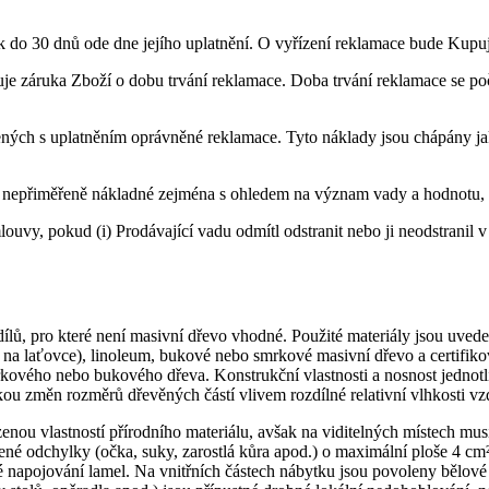
k do 30 dnů ode dne jejího uplatnění. O vyřízení reklamace bude Kupuj
 záruka Zboží o dobu trvání reklamace. Doba trvání reklamace se počí
ných s uplatněním oprávněné reklamace. Tyto náklady jsou chápány jak
bo nepřiměřeně nákladné zejména s ohledem na význam vady a hodnotu,
y, pokud (i) Prodávající vadu odmítl odstranit nebo ji neodstranil v př
ů, pro které není masivní dřevo vhodné. Použité materiály jsou uveden
 na laťovce), linoleum, bukové nebo smrkové masivní dřevo a certifi
rkového nebo bukového dřeva. Konstrukční vlastnosti a nosnost jednotl
u změn rozměrů dřevěných částí vlivem rozdílné relativní vlhkosti vz
enou vlastností přírodního materiálu, avšak na viditelných místech mu
é odchylky (očka, suky, zarostlá kůra apod.) o maximální ploše 4 cm²,
napojování lamel. Na vnitřních částech nábytku jsou povoleny bělové 