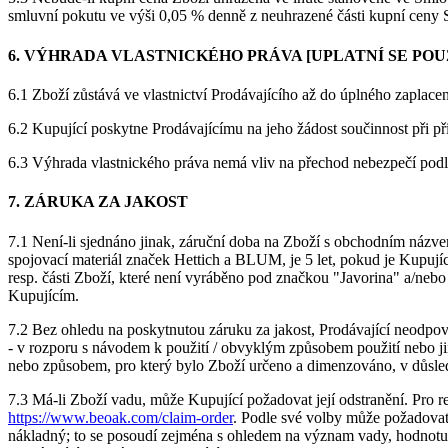
smluvní pokutu ve výši 0,05 % denně z neuhrazené části kupní ceny 
6. VÝHRADA VLASTNICKÉHO PRÁVA [UPLATNÍ SE POU
6.1 Zboží zůstává ve vlastnictví Prodávajícího až do úplného zaplace
6.2 Kupující poskytne Prodávajícímu na jeho žádost součinnost při př
6.3 Výhrada vlastnického práva nemá vliv na přechod nebezpečí podl
7. ZÁRUKA ZA JAKOST
7.1 Není-li sjednáno jinak, záruční doba na Zboží s obchodním náz
spojovací materiál značek Hettich a BLUM, je 5 let, pokud je Kupujíc
resp. části Zboží, které není vyráběno pod značkou "Javorina" a/ne
Kupujícím.
7.2 Bez ohledu na poskytnutou záruku za jakost, Prodávající neodpov
- v rozporu s návodem k použití / obvyklým způsobem použití neb
nebo způsobem, pro který bylo Zboží určeno a dimenzováno, v důsled
7.3 Má-li Zboží vadu, může Kupující požadovat její odstranění. Pro 
https://www.beoak.com/claim-order
. Podle své volby může požadova
nákladný; to se posoudí zejména s ohledem na význam vady, hodnotu