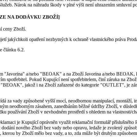
Služeb. Nárok na náhradu škody v plné výši není uhrazením smluvní po
ZE NA DODÁVKU ZBOŽÍ]
ní ceny Zboží.
ijetí jakýchkoli opatření nezbytných k ochraně vlastnického práva Prod
e článku 6.2.
vem "Javorina" a/nebo "BEOAK" a na Zboží Javorina a/nebo BEOAK, kt
ím spotřebitel. Pokud Kupující není spotřebitelem, činí záruka na Zbož
bo "BEOAK", jakož i na Zboží zařazené do kategorie "OUTLET", je zár
ídá za vady způsobené vyšší mocí, neodbornou manipulací, montáží, in
o jiným neodborným zásahem, zanedbáním běžné údržby Zboží, v důsl
ku používání Zboží v nevhodném prostředí s ohledem na vlastnosti/char
reklamaci je Kupující oprávněn využít reklamační formulář příslušného
t dodání nového Zboží bez vady nebo opravu, ledaže je zvolený způso
, kterou by Zboží mělo bez vady, a to, zda může být druhým způsobem 