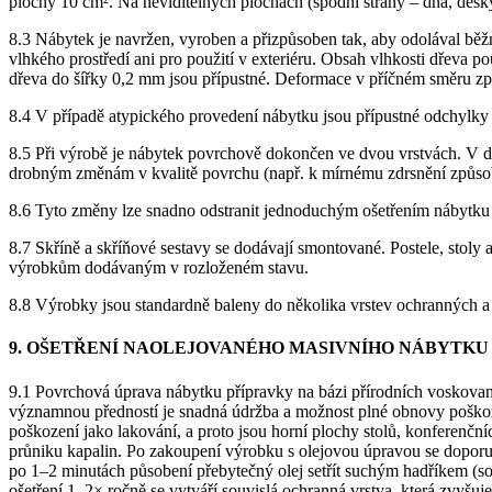
plochy 10 cm². Na neviditelných plochách (spodní strany – dna, desky
8.3 Nábytek je navržen, vyroben a přizpůsoben tak, aby odolával běžn
vlhkého prostředí ani pro použití v exteriéru. Obsah vlhkosti dřeva 
dřeva do šířky 0,2 mm jsou přípustné. Deformace v příčném směru z
8.4 V případě atypického provedení nábytku jsou přípustné odchylky v
8.5 Při výrobě je nábytek povrchově dokončen ve dvou vrstvách. V dů
drobným změnám v kvalitě povrchu (např. k mírnému zdrsnění způso
8.6 Tyto změny lze snadno odstranit jednoduchým ošetřením nábytku
8.7 Skříně a skříňové sestavy se dodávají smontované. Postele, stol
výrobkům dodávaným v rozloženém stavu.
8.8 Výrobky jsou standardně baleny do několika vrstev ochranných a 
9. OŠETŘENÍ NAOLEJOVANÉHO MASIVNÍHO NÁBYTKU
9.1 Povrchová úprava nábytku přípravky na bázi přírodních voskovan
významnou předností je snadná údržba a možnost plné obnovy poško
poškození jako lakování, a proto jsou horní plochy stolů, konferenč
průniku kapalin. Po zakoupení výrobku s olejovou úpravou se doporuču
po 1–2 minutách působení přebytečný olej setřít suchým hadříkem (souč
ošetření 1–2× ročně se vytváří souvislá ochranná vrstva, která zvyš