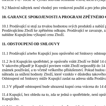
9.2 Masivní nábytek není vhodný pro venkovní použití a pro jeho plno
10. GARANCE SPOKOJENOSTI A PROGRAM ZPĚTNÉHO
10.1 Prodávající si stojí za trvalou hodnotou svých produktů a nabíz
Prodávajícímu Zboží ke zpětnému odkupu. Prodávající se zavazuje,
nabídne Kupujícímu výkupní cenu Zboží.
11. ODSTOUPENÍ OD SMLOUVY
11.1 Prodávající a/nebo Kupující jsou oprávněni od Smlouvy odstou
11.2 Je-li Kupujícím spotřebitel, je oprávněn vrátit Zboží ve lhůtě 14
V takovém případě je Kupující povinen vrátit Zboží nejpozději do 1
známek používání, a to včetně veškerého příslušenství. Pokud budou n
náhradu za snížení hodnoty Zboží, které vzniklo v důsledku takovéh
Odstoupení od Smlouvy může Kupující zaslat na adresu sídla Prodáva
11.3 V případě odstoupení bude uhrazená kupní cena vrácena do 14 
11.4 Kupující, bez ohledu na to, zda se jedná o spotřebitele, není 
Kupujícího.