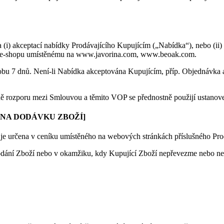
(i) akceptací nabídky Prodávajícího Kupujícím („Nabídka“), nebo (ii
vím e-shopu umístěnému na www.javorina.com, www.beoak.com.
bu 7 dnů. Není-li Nabídka akceptována Kupujícím, příp. Objednávka ak
dě rozporu mezi Smlouvou a těmito VOP se přednostně použijí ustanov
 NA DODÁVKU ZBOŽÍ]
 je určena v ceníku umístěného na webových stránkách příslušného 
ání Zboží nebo v okamžiku, kdy Kupující Zboží nepřevezme nebo nezaj