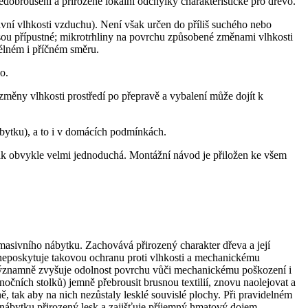
edobroušení a přirozené lokální odchylky charakteristické pro dřevo.
ivní vlhkosti vzduchu). Není však určen do příliš suchého nebo
ejsou přípustné; mikrotrhliny na povrchu způsobené změnami vlhkosti
élném i příčném směru.
o.
změny vlhkosti prostředí po přepravě a vybalení může dojít k
ytku), a to i v domácích podmínkách.
však obvykle velmi jednoduchá. Montážní návod je přiložen ke všem
asivního nábytku. Zachovává přirozený charakter dřeva a její
eposkytuje takovou ochranu proti vlhkosti a mechanickému
ý významně zvyšuje odolnost povrchu vůči mechanickému poškození i
čních stolků) jemně přebrousit brusnou textilií, znovu naolejovat a
, tak aby na nich nezůstaly lesklé souvislé plochy. Při pravidelném
nábytku přirozený lesk a zajišťuje příjemný hmatový dojem.