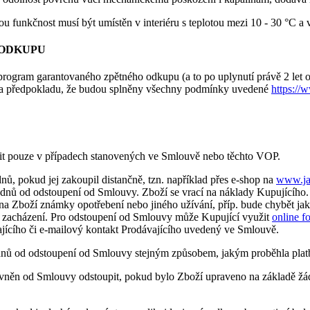
u funkčnost musí být umístěn v interiéru s teplotou mezi 10 - 30 °C a 
 ODKUPU
í program garantovaného zpětného odkupu (a to po uplynutí právě 2 let 
 za předpokladu, že budou splněny všechny podmínky uvedené
https://
pit pouze v případech stanovených ve Smlouvě nebo těchto VOP.
 dnů, pokud jej zakoupil distančně, tzn. například přes e-shop na
www.ja
4 dnů od odstoupení od Smlouvy. Zboží se vrací na náklady Kupujícíh
a Zboží známky opotřebení nebo jiného užívání, příp. bude chybět jakék
o zacházení. Pro odstoupení od Smlouvy může Kupující využit
online f
jícího či e-mailový kontakt Prodávajícího uvedený ve Smlouvě.
dnů od odstoupení od Smlouvy stejným způsobem, jakým proběhla platb
oprávněn od Smlouvy odstoupit, pokud bylo Zboží upraveno na základě ž