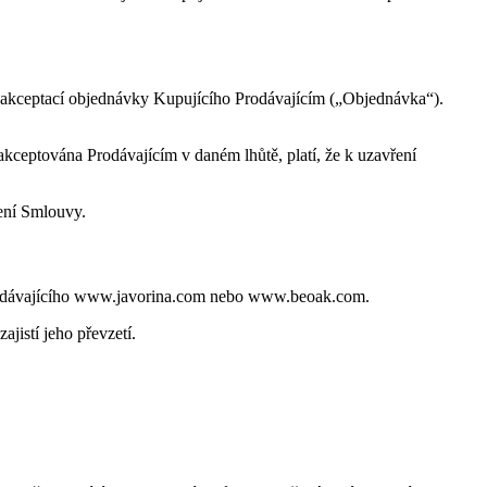
) akceptací objednávky Kupujícího Prodávajícím („Objednávka“).
ceptována Prodávajícím v daném lhůtě, platí, že k uzavření
ení Smlouvy.
Prodávajícího www.javorina.com nebo www.beoak.com.
istí jeho převzetí.