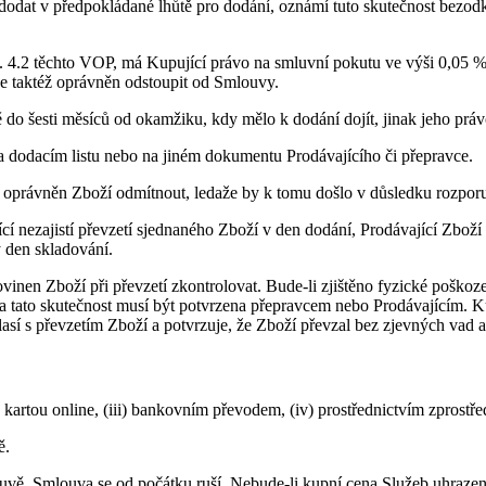
t dodat v předpokládané lhůtě pro dodání, oznámí tuto skutečnost be
. 4.2 těchto VOP, má Kupující právo na smluvní pokutu ve výši 0,05 
e taktéž oprávněn odstoupit od Smlouvy.
 do šesti měsíců od okamžiku, kdy mělo k dodání dojít, jinak jeho prá
na dodacím listu nebo na jiném dokumentu Prodávajícího či přepravce.
n Zboží odmítnout, ledaže by k tomu došlo v důsledku rozporu m
tí převzetí sjednaného Zboží v den dodání, Prodávající Zboží usk
 den skladování.
ží při převzetí zkontrolovat. Bude-li zjištěno fyzické poškození
tato skutečnost musí být potvrzena přepravcem nebo Prodávajícím. Kupu
sí s převzetím Zboží a potvrzuje, že Zboží převzal bez zjevných vad 
) kartou online, (iii) bankovním převodem, (iv) prostřednictvím zprostř
ě.
uvě, Smlouva se od počátku ruší. Nebude-li kupní cena Služeb uhrazen