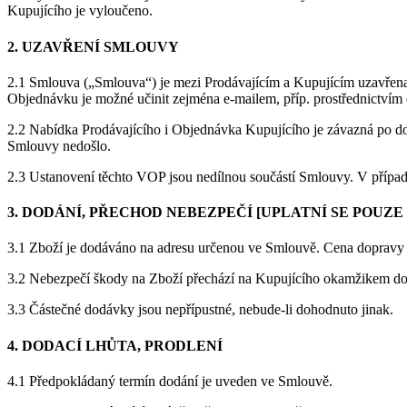
Kupujícího je vyloučeno.
2. UZAVŘENÍ SMLOUVY
2.1 Smlouva („Smlouva“) je mezi Prodávajícím a Kupujícím uzavřena 
Objednávku je možné učinit zejména e-mailem, příp. prostřednict
2.2 Nabídka Prodávajícího i Objednávka Kupujícího je závazná po do
Smlouvy nedošlo.
2.3 Ustanovení těchto VOP jsou nedílnou součástí Smlouvy. V přípa
3. DODÁNÍ, PŘECHOD NEBEZPEČÍ [UPLATNÍ SE POUZE
3.1 Zboží je dodáváno na adresu určenou ve Smlouvě. Cena dopravy
3.2 Nebezpečí škody na Zboží přechází na Kupujícího okamžikem dod
3.3 Částečné dodávky jsou nepřípustné, nebude-li dohodnuto jinak.
4. DODACÍ LHŮTA, PRODLENÍ
4.1 Předpokládaný termín dodání je uveden ve Smlouvě.