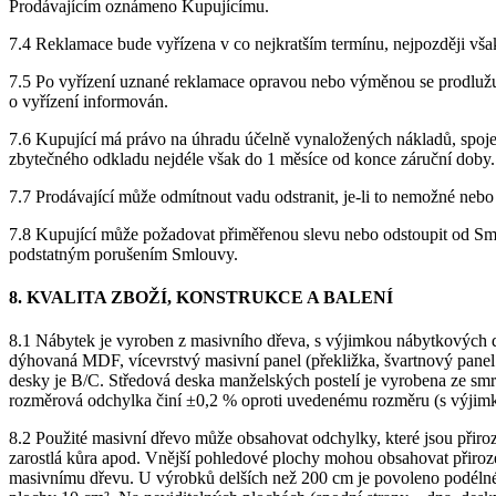
Prodávajícím oznámeno Kupujícímu.
7.4 Reklamace bude vyřízena v co nejkratším termínu, nejpozději vša
7.5 Po vyřízení uznané reklamace opravou nebo výměnou se prodlužuje
o vyřízení informován.
7.6 Kupující má právo na úhradu účelně vynaložených nákladů, spoje
zbytečného odkladu nejdéle však do 1 měsíce od konce záruční doby.
7.7 Prodávající může odmítnout vadu odstranit, je-li to nemožné ne
7.8 Kupující může požadovat přiměřenou slevu nebo odstoupit od Smlouv
podstatným porušením Smlouvy.
8. KVALITA ZBOŽÍ, KONSTRUKCE A BALENÍ
8.1 Nábytek je vyroben z masivního dřeva, s výjimkou nábytkových díl
dýhovaná MDF, vícevrstvý masivní panel (překližka, švartnový panel
desky je B/C. Středová deska manželských postelí je vyrobena ze sm
rozměrová odchylka činí ±0,2 % oproti uvedenému rozměru (s výjimko
8.2 Použité masivní dřevo může obsahovat odchylky, které jsou přiroz
zarostlá kůra apod. Vnější pohledové plochy mohou obsahovat přirozen
masivnímu dřevu. U výrobků delších než 200 cm je povoleno podélné 