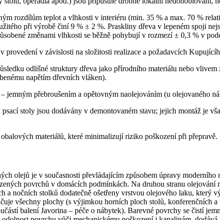
 stolů, opěradla apod.) jsou přípustné drobné lokální nedohoblování, n
ým rozdílům teplot a vlhkosti v interiéru (min. 35 % a max. 70 % relat
použitého při výrobě činí 9 % ± 2 %. Praskliny dřeva v lepeném spoji n
působené změnami vlhkosti se běžně pohybují v rozmezí ± 0,3 % v pod
 provedení v závislosti na složitosti realizace a požadavcích Kupujícíh
sledku odlišné struktury dřeva jako přírodního materiálu nebo vlivem 
benému napětím dřevních vláken).
 – jemným přebroušením a opětovným naolejováním (u olejovaného náb
y a psací stoly jsou dodávány v demontovaném stavu; jejich montáž je 
obalových materiálů, které minimalizují riziko poškození při přepravě.
ých olejů je v současnosti převládajícím způsobem úpravy moderního m
zených povrchů v domácích podmínkách. Na druhou stranu olejování n
ních a nočních stolků dodatečně ošetřeny vrstvou olejového laku, kter
je všechny plochy (s výjimkou horních ploch stolů, konferenčních a no
ástí balení Javorina – péče o nábytek). Barevné povrchy se čistí jemně
uje odolnost povrchu vůči mechanickému poškození i kapalinám, dodává 