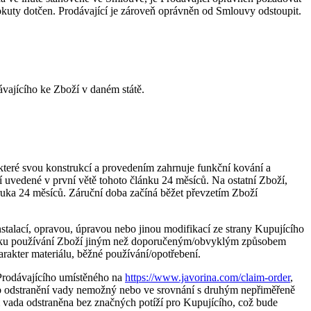
kuty dotčen. Prodávající je zároveň oprávněn od Smlouvy odstoupit.
ávajícího ke Zboží v daném státě.
eré svou konstrukcí a provedením zahrnuje funkční kování a
í uvedené v první větě tohoto článku 24 měsíců. Na ostatní Zboží,
uka 24 měsíců. Záruční doba začíná běžet převzetím Zboží
stalací, opravou, úpravou nebo jinou modifikací ze strany Kupujícího
edku používání Zboží jiným než doporučeným/obvyklým způsobem
akter materiálu, běžné používání/opotřebení.
 Prodávajícího umístěného na
https://www.javorina.com/claim-order
,
b odstranění vady nemožný nebo ve srovnání s druhým nepřiměřeně
vada odstraněna bez značných potíží pro Kupujícího, což bude