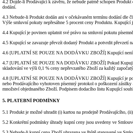
4.2 Dojde-li Prodávající k závěru, že nebude patrně schopen Produk
dodání.
4.3 Nebude-li Produkt dodán ani v očekávaném termínu dodání dle čl
Výše smluvní pokuty nepřesáhne 5 procent ceny Produktu. Kupující j
4.4 Kupující je povinen uplatnit své právo na smluvní pokutu písemně
4.5 Kupující se zavazuje převzít dodaný Produkt a potvrdit převzetí 
4.6 [UPLATNÍ SE POUZE NA DODÁVKU ZBOŽÍ] Kupující není oprávně
4.7 [UPLATNÍ SE POUZE NA DODÁVKU ZBOŽÍ] Pokud Kupující nezajis
skladování ve výši 0,1 % ceny nepřevzatého Zboží za každý započatý
4.8 [UPLATNÍ SE POUZE NA DODÁVKU ZBOŽÍ] Kupující je povinen Zbo
nebo Prodávajícího vyhotoven písemný protokol o poškození zásilky a 
množství objednaného Zboží. Podpisem dodacího listu Kupující souhla
5. PLATEBNÍ PODMÍNKY
5.1 Produkt je možné uhradit (i) kartou na prodejně Prodávajícího, (ii
5.2 Konkrétní podmínky úhrady kupní ceny jsou uvedeny ve Smlouv
5.3 Nebude-li kupní cena Zboží uhrazena ve lhůtě stanovené ve Smlo