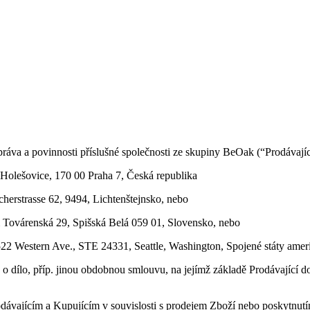
va a povinnosti příslušné společnosti ze skupiny BeOak (“Prodávající
 Holešovice, 170 00 Praha 7, Česká republika
erstrasse 62, 9494, Lichtenštejnsko, nebo
m Továrenská 29, Spišská Belá 059 01, Slovensko, nebo
522 Western Ave., STE 24331, Seattle, Washington, Spojené státy amer
 dílo, příp. jinou obdobnou smlouvu, na jejímž základě Prodávající do
rodávajícím a Kupujícím v souvislosti s prodejem Zboží nebo poskytnu