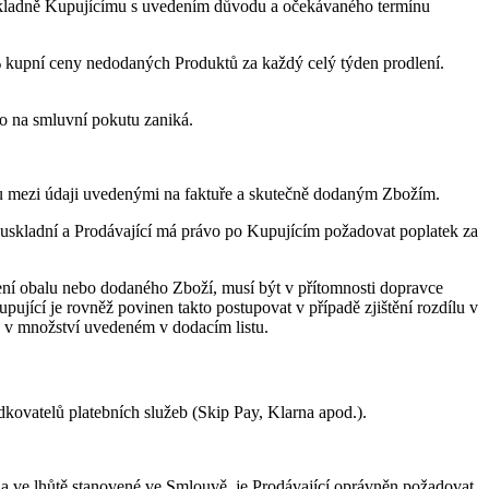
zodkladně Kupujícímu s uvedením důvodu a očekávaného termínu
% kupní ceny nedodaných Produktů za každý celý týden prodlení.
vo na smluvní pokutu zaniká.
ezi údaji uvedenými na faktuře a skutečně dodaným Zbožím.
ladní a Prodávající má právo po Kupujícím požadovat poplatek za
 obalu nebo dodaného Zboží, musí být v přítomnosti dopravce
jící je rovněž povinen takto postupovat v případě zjištění rozdílu v
a v množství uvedeném v dodacím listu.
edkovatelů platebních služeb (Skip Pay, Klarna apod.).
a ve lhůtě stanovené ve Smlouvě, je Prodávající oprávněn požadovat