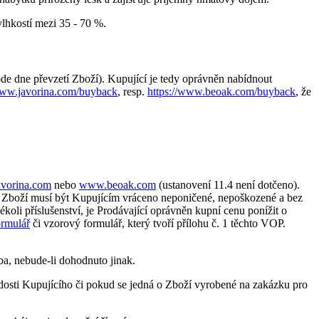
vlhkostí mezi 35 - 70 %.
ode dne převzetí Zboží). Kupující je tedy oprávněn nabídnout
www.javorina.com/buyback
, resp.
https://www.beoak.com/buyback
, že
vorina.com
nebo
www.beoak.com
(ustanovení 11.4 není dotčeno).
o. Zboží musí být Kupujícím vráceno neponičené, nepoškozené a bez
oli příslušenství, je Prodávající oprávněn kupní cenu ponížit o
ormulář
či vzorový formulář, který tvoří přílohu č. 1 těchto VOP.
a, nebude-li dohodnuto jinak.
ádosti Kupujícího či pokud se jedná o Zboží vyrobené na zakázku pro