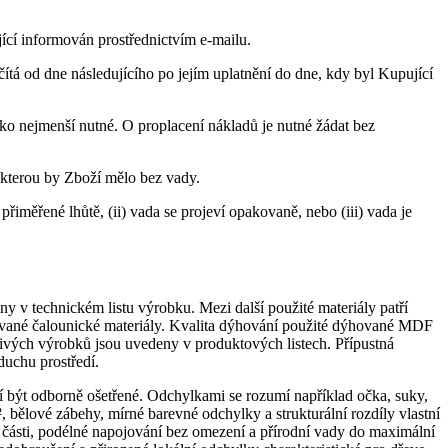
ící informován prostřednictvím e-mailu.
tá od dne následujícího po jejím uplatnění do dne, kdy byl Kupující
o nejmenší nutné. O proplacení nákladů je nutné žádat bez
 kterou by Zboží mělo bez vady.
iměřené lhůtě, (ii) vada se projeví opakovaně, nebo (iii) vada je
y v technickém listu výrobku. Mezi další použité materiály patří
kované čalounické materiály. Kvalita dýhování použité dýhované MDF
ivých výrobků jsou uvedeny v produktových listech. Přípustná
duchu prostředí.
sí být odborně ošetřené. Odchylkami se rozumí například očka, suky,
 bělové zábehy, mírné barevné odchylky a strukturální rozdíly vlastní
části, podélné napojování bez omezení a přírodní vady do maximální