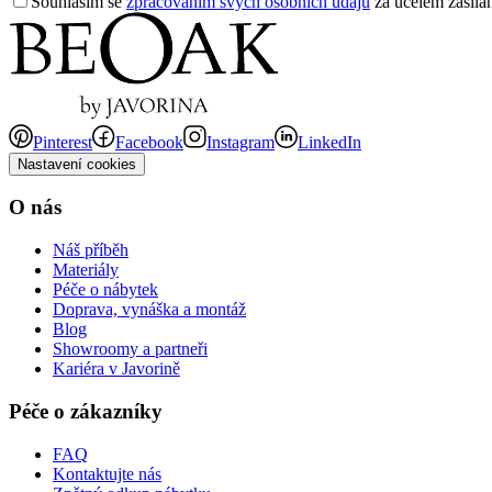
Souhlasím se
zpracováním svých osobních údajů
za účelem zasílán
Pinterest
Facebook
Instagram
LinkedIn
Nastavení cookies
O nás
Náš příběh
Materiály
Péče o nábytek
Doprava, vynáška a montáž
Blog
Showroomy a partneři
Kariéra v Javorině
Péče o zákazníky
FAQ
Kontaktujte nás