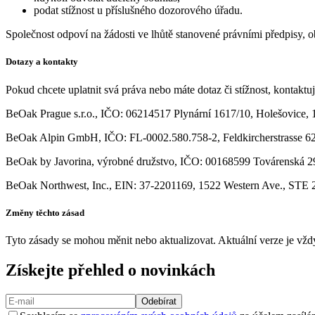
podat stížnost u příslušného dozorového úřadu.
Společnost odpoví na žádosti ve lhůtě stanovené právními předpisy, o
Dotazy a kontakty
Pokud chcete uplatnit svá práva nebo máte dotaz či stížnost, kontaktuj
BeOak Prague s.r.o., IČO: 06214517 Plynární 1617/10, Holešovice, 
BeOak Alpin GmbH, IČO: FL-0002.580.758-2, Feldkircherstrasse 62,
BeOak by Javorina, výrobné družstvo, IČO: 00168599 Továrenská 29
BeOak Northwest, Inc., EIN: 37-2201169, 1522 Western Ave., STE 24
Změny těchto zásad
Tyto zásady se mohou měnit nebo aktualizovat. Aktuální verze je v
Získejte přehled o novinkách
Odebírat