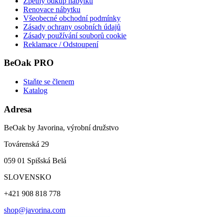
Zpětný odkup nábytku
Renovace nábytku
Všeobecné obchodní podmínky
Zásady ochrany osobních údajů
Zásady používání souborů cookie
Reklamace / Odstoupení
BeOak PRO
Staňte se členem
Katalog
Adresa
BeOak by Javorina, výrobní družstvo
Továrenská 29
059 01 Spišská Belá
SLOVENSKO
+421 908 818 778
shop@javorina.com