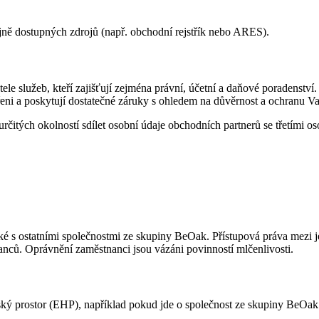
jně dostupných zdrojů (např. obchodní rejstřík nebo ARES).
ele služeb, kteří zajišťují zejména právní, účetní a daňové poradenství.
řeni a poskytují dostatečné záruky s ohledem na důvěrnost a ochranu V
rčitých okolností sdílet osobní údaje obchodních partnerů se třetími 
é s ostatními společnostmi ze skupiny BeOak. Přístupová práva mezi j
nců. Oprávnění zaměstnanci jsou vázáni povinností mlčenlivosti.
ý prostor (EHP), například pokud jde o společnost ze skupiny BeOak