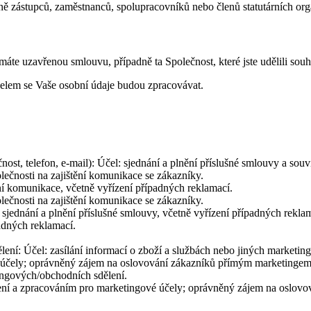
dně zástupců, zaměstnanců, spolupracovníků nebo členů statutárních or
máte uzavřenou smlouvu, případně ta Společnost, které jste udělili sou
elem se Vaše osobní údaje budou zpracovávat.
čnost, telefon, e-mail): Účel: sjednání a plnění příslušné smlouvy a so
lečnosti na zajištění komunikace se zákazníky.
ní komunikace, včetně vyřízení případných reklamací.
lečnosti na zajištění komunikace se zákazníky.
l: sjednání a plnění příslušné smlouvy, včetně vyřízení případných rekla
padných reklamací.
lení: Účel: zasílání informací o zboží a službách nebo jiných marketin
 účely; oprávněný zájem na oslovování zákazníků přímým marketingem
tingových/obchodních sdělení.
ělení a zpracováním pro marketingové účely; oprávněný zájem na oslo