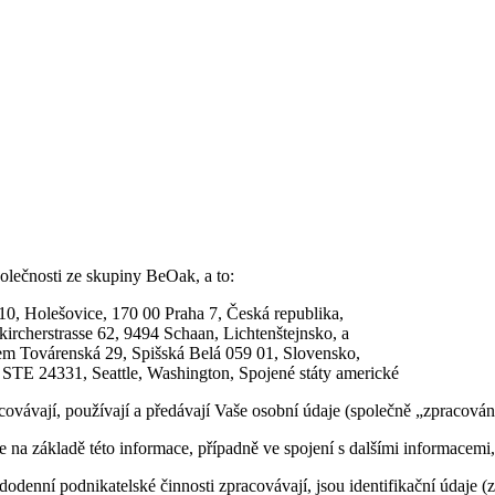
olečnosti ze skupiny BeOak, a to:
10, Holešovice, 170 00 Praha 7, Česká republika,
cherstrasse 62, 9494 Schaan, Lichtenštejnsko, a
em Továrenská 29, Spišská Belá 059 01, Slovensko,
STE 24331, Seattle, Washington, Spojené státy americké
covávají, používají a předávají Vaše osobní údaje (společně „zpracován
e na základě této informace, případně ve spojení s dalšími informacemi, 
odenní podnikatelské činnosti zpracovávají, jsou identifikační údaje (