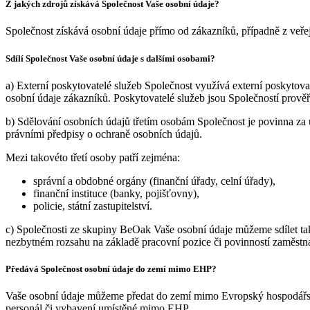
Z jakých zdrojů získává Společnost Vaše osobní údaje?
Společnost získává osobní údaje přímo od zákazníků, případně z veře
Sdílí Společnost Vaše osobní údaje s dalšími osobami?
a) Externí poskytovatelé služeb Společnost využívá externí poskytovat
osobní údaje zákazníků. Poskytovatelé služeb jsou Společností prově
b) Sdělování osobních údajů třetím osobám Společnost je povinna za u
právními předpisy o ochraně osobních údajů.
Mezi takovéto třetí osoby patří zejména:
správní a obdobné orgány (finanční úřady, celní úřady),
finanční instituce (banky, pojišťovny),
policie, státní zastupitelství.
c) Společnosti ze skupiny BeOak Vaše osobní údaje můžeme sdílet tak
nezbytném rozsahu na základě pracovní pozice či povinností zaměstna
Předává Společnost osobní údaje do zemí mimo EHP?
Vaše osobní údaje můžeme předat do zemí mimo Evropský hospodářsk
personál či vybavení umístěné mimo EHP.