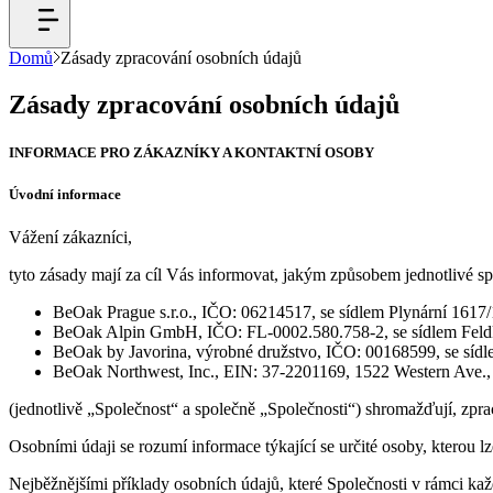
Domů
Zásady zpracování osobních údajů
Zásady zpracování osobních údajů
INFORMACE PRO ZÁKAZNÍKY A KONTAKTNÍ OSOBY
Úvodní informace
Vážení zákazníci,
tyto zásady mají za cíl Vás informovat, jakým způsobem jednotlivé sp
BeOak Prague s.r.o., IČO: 06214517, se sídlem Plynární 1617/
BeOak Alpin GmbH, IČO: FL-0002.580.758-2, se sídlem Feldkir
BeOak by Javorina, výrobné družstvo, IČO: 00168599, se sídl
BeOak Northwest, Inc., EIN: 37-2201169, 1522 Western Ave., 
(jednotlivě „Společnost“ a společně „Společnosti“) shromažďují, zpra
Osobními údaji se rozumí informace týkající se určité osoby, kterou lz
Nejběžnějšími příklady osobních údajů, které Společnosti v rámci každ