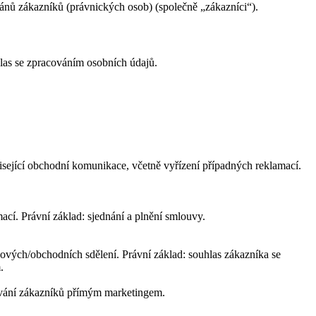
gánů zákazníků (právnických osob) (společně „zákazníci“).
hlas se zpracováním osobních údajů.
uvisející obchodní komunikace, včetně vyřízení případných reklamací.
mací. Právní základ: sjednání a plnění smlouvy.
gových/obchodních sdělení. Právní základ: souhlas zákazníka se
.
vování zákazníků přímým marketingem.