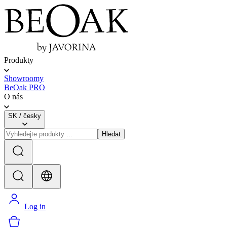
Produkty
Showroomy
BeOak PRO
O nás
SK
/
česky
Hledat
Log in