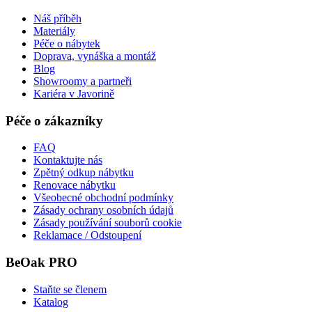
Náš příběh
Materiály
Péče o nábytek
Doprava, vynáška a montáž
Blog
Showroomy a partneři
Kariéra v Javorině
Péče o zákazníky
FAQ
Kontaktujte nás
Zpětný odkup nábytku
Renovace nábytku
Všeobecné obchodní podmínky
Zásady ochrany osobních údajů
Zásady používání souborů cookie
Reklamace / Odstoupení
BeOak PRO
Staňte se členem
Katalog