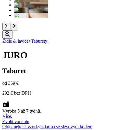
Židle & lavice
>
Taburety
JURO
Taburet
od
359 €
292 €
bez DPH
Výroba 5 až 7 týdnů.
Více.
Zvolit variantu
Objednejte si vzorky zdarma se slevovým kódem