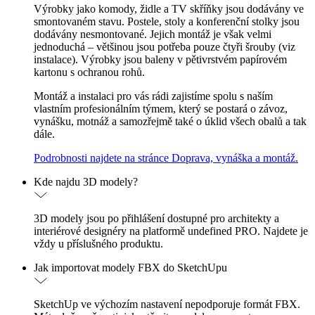
Výrobky jako komody, židle a TV skříňky jsou dodávány ve
smontovaném stavu. Postele, stoly a konferenční stolky jsou
dodávány nesmontované. Jejich montáž je však velmi
jednoduchá – většinou jsou potřeba pouze čtyři šrouby (viz
instalace). Výrobky jsou baleny v pětivrstvém papírovém
kartonu s ochranou rohů.
Montáž a instalaci pro vás rádi zajistíme spolu s naším
vlastním profesionálním týmem, který se postará o závoz,
vynášku, motnáž a samozřejmě také o úklid všech obalů a tak
dále.
Podrobnosti najdete na stránce Doprava, vynáška a montáž.
Kde najdu 3D modely?
3D modely jsou po přihlášení dostupné pro architekty a
interiérové designéry na platformě undefined PRO. Najdete je
vždy u příslušného produktu.
Jak importovat modely FBX do SketchUpu
SketchUp ve výchozím nastavení nepodporuje formát FBX.