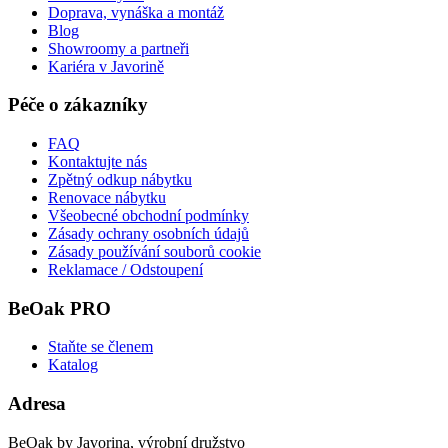
Doprava, vynáška a montáž
Blog
Showroomy a partneři
Kariéra v Javorině
Péče o zákazníky
FAQ
Kontaktujte nás
Zpětný odkup nábytku
Renovace nábytku
Všeobecné obchodní podmínky
Zásady ochrany osobních údajů
Zásady používání souborů cookie
Reklamace / Odstoupení
BeOak PRO
Staňte se členem
Katalog
Adresa
BeOak by Javorina, výrobní družstvo