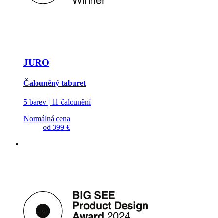
JURO
Čalouněný taburet
5 barev | 11 čalounění
Normálná cena
od
399 €