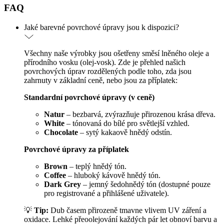
FAQ
Jaké barevné povrchové úpravy jsou k dispozici?
Všechny naše výrobky jsou ošetřeny směsí lněného oleje a
přírodního vosku (olej-vosk). Zde je přehled našich
povrchových úprav rozdělených podle toho, zda jsou
zahrnuty v základní ceně, nebo jsou za příplatek:
Standardní povrchové úpravy (v ceně)
Natur
– bezbarvá, zvýrazňuje přirozenou krása dřeva.
White
– tónovaná do bílé pro světlejší vzhled.
Chocolate
– sytý kakaově hnědý odstín.
Povrchové úpravy za příplatek
Brown
– teplý hnědý tón.
Coffee
– hluboký kávově hnědý tón.
Dark Grey
– jemný šedohnědý tón (dostupné pouze
pro registrované a přihlášené uživatele).
💡
Tip:
Dub časem přirozeně tmavne vlivem UV záření a
oxidace. Lehké přeoolejování každých pár let obnoví barvu a