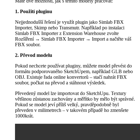
Máte dvě možnosti, jak s těmito modely pracovat:
1. Použití pluginu
Nejjednodušší řešení je využít plugin jako Simlab FBX
Importer, Skimp nebo Transmutr. Například po instalaci
Simlab FBX Importer z Extension Warehouse zvolte
Rozšíření → Simlab FBX Importer → Import a načtěte váš
FBX soubor.
2. Převod modelu
Pokud nechcete používat pluginy, můžete model převést do
formátu podporovaného SketchUpem, například GLB nebo
OBJ. Existuje řada online konvertorů – stačí nahrát FBX
soubor, počkat na převod a stáhnout výsledek.
Převedený model lze importovat do SketchUpu. Textury
většinou zůstanou zachovány a měřítko by mělo být správné.
Pokud se model jeví příliš velký, pravděpodobně byl
převeden v milimetrech – v takovém případě ho zmenšete
1000krát.