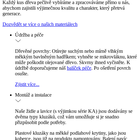
Každý kus dřeva pečlivě vybíráme a zpracováváme přímo u nás,
abychom zajistili výjimečnou kvalitu a charakter, který přetrvá
generace.
Dozvědět se více o našich materiálech
Údržba a péče
Dřevěné povrchy: Otírejte suchým nebo mírně vlhkým
měkkým bavlněným hadříkem; vyhněte se mikrovláknu, které
může poškodit olejované dřevo. Skvrny ihned vyčistěte. K
údržbě doporučujeme náš
balíček péče
. Po ošetření povrch
osušte.
Zjistit více...
Montáž a instalace
Naše židle a lavice (s výjimkou série KA) jsou dodávány se
dvěma typy kluzáků, což vám umožňuje si je snadno
přizpůsobit podle potřeby.
Plastové kluzáky na měkké podlahové krytiny, jako jsou
koberce, jsou již na produktu namontovány. Balení navíc