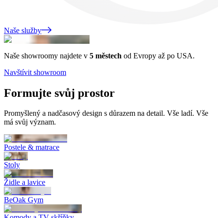
Naše služby
Naše showroomy najdete v
5 městech
od Evropy až po USA.
Navštívit showroom
Formujte
svůj prostor
Promyšlený a nadčasový design s důrazem na detail. Vše ladí. Vše
má svůj význam.
Postele & matrace
Stoly
Židle a lavice
BeOak Gym
Komody a TV skříňky