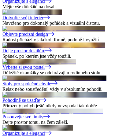
Organizujte s elegancí
Mějte vše důležité na dosah.
Dotvořte svůj interiér
Navrženo pro dokonalý pořádek a vizuální čistotu.
Objevte precizní design
Radost přichází v jakékoli formě, podobě i využití.
Dejte prostor detailům
Spánek, po kterém jste vždy toužili.
Vyberte si svou postel
Důležité okamžiky se odehrávají u rodinného stolu.
Stoly pro společné chvíle
Relax nebo soustředění, vždy v absolutním pohodlí.
Pohodlně se usaďte
Přirozený pohyb ještě nikdy nevypadal tak dobře.
Posouvejte své limity
Dejte prostor tomu, na čem záleží.
Organizujte s elegancí