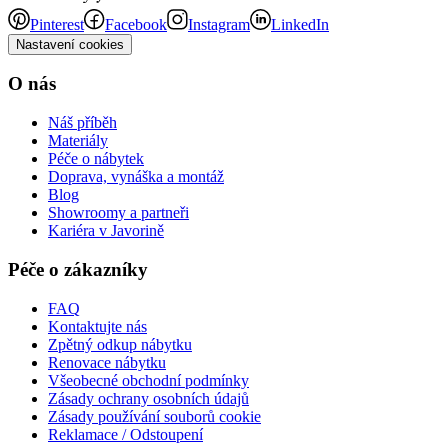
Pinterest
Facebook
Instagram
LinkedIn
Nastavení cookies
O nás
Náš příběh
Materiály
Péče o nábytek
Doprava, vynáška a montáž
Blog
Showroomy a partneři
Kariéra v Javorině
Péče o zákazníky
FAQ
Kontaktujte nás
Zpětný odkup nábytku
Renovace nábytku
Všeobecné obchodní podmínky
Zásady ochrany osobních údajů
Zásady používání souborů cookie
Reklamace / Odstoupení