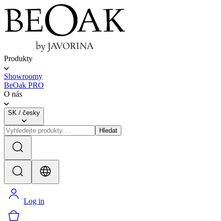
Produkty
Showroomy
BeOak PRO
O nás
SK
/
česky
Hledat
Log in