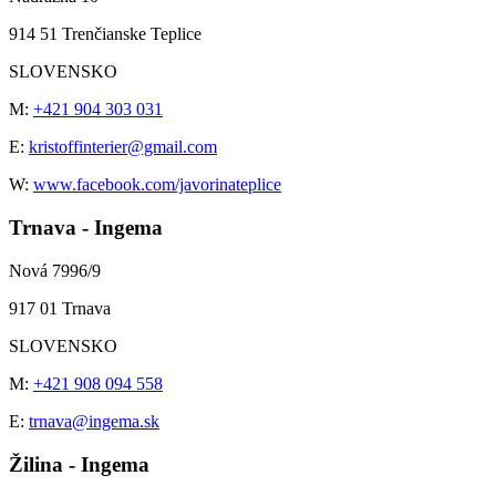
914 51 Trenčianske Teplice
SLOVENSKO
M:
+421 904 303 031
E:
kristoffinterier@gmail.com
W:
www.facebook.com/javorinateplice
Trnava - Ingema
Nová 7996/9
917 01 Trnava
SLOVENSKO
M:
+421 908 094 558
E:
trnava@ingema.sk
Žilina - Ingema