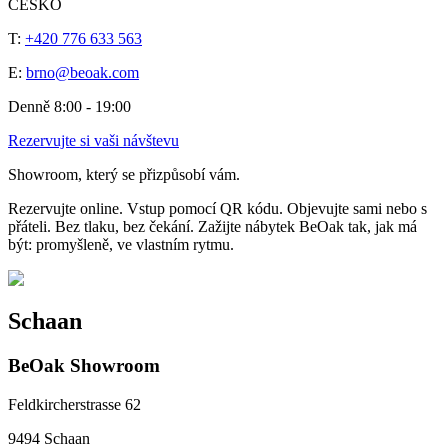
ČESKO
T:
+420 776 633 563
E:
brno@beoak.com
Denně 8:00 - 19:00
Rezervujte si vaši návštevu
Showroom, který se přizpůsobí vám.
Rezervujte online. Vstup pomocí QR kódu. Objevujte sami nebo s
přáteli. Bez tlaku, bez čekání. Zažijte nábytek BeOak tak, jak má
být: promyšleně, ve vlastním rytmu.
Schaan
BeOak Showroom
Feldkircherstrasse 62
9494 Schaan