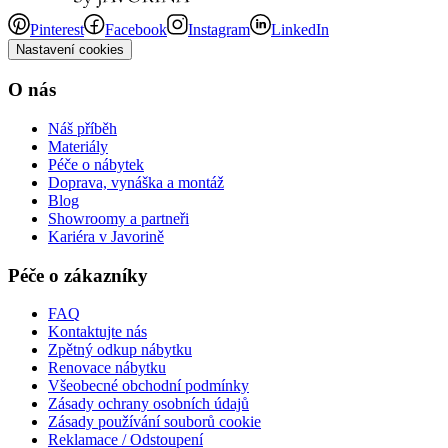
Pinterest
Facebook
Instagram
LinkedIn
Nastavení cookies
O nás
Náš příběh
Materiály
Péče o nábytek
Doprava, vynáška a montáž
Blog
Showroomy a partneři
Kariéra v Javorině
Péče o zákazníky
FAQ
Kontaktujte nás
Zpětný odkup nábytku
Renovace nábytku
Všeobecné obchodní podmínky
Zásady ochrany osobních údajů
Zásady používání souborů cookie
Reklamace / Odstoupení