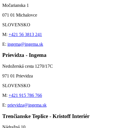
Močarianska 1
071 01 Michalovce
SLOVENSKO
M:
+421 56 3813 241
E:
ingema@ingema.sk
Prievidza - Ingema
Nedožerská cesta 1270/17C
971 01 Prievidza
SLOVENSKO
M:
+421 915 786 766
E:
prievidza@ingema.sk
Trenčianske Teplice - Kristoff Interiér
Nádražná 10