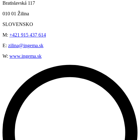
Bratislavská 117
010 01 Žilina
SLOVENSKO
M:
+421 915 437 614
E:
zilina@ingema.sk
W:
www.ingema.sk