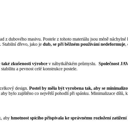
lad z dubového masivu. Postele z tohoto materiálu jsou méně náchylné
 Stabilní dřevo, jako je
dub, se při běžném používání nedeformuje
,
e také zkušenosti výrobce
v nábytkářském průmyslu.
Společnost JAV
stabilitu a pevnost celé konstrukce postele.
í celkový design.
Postel by měla být vyrobena tak, aby se minimaliz
aby bylo zajištěno co největší pohodlí při spánku. Minimalizace dílů, kte
ak, aby
hmotnost spícího přispívala ke správnému rozložení zatížení 