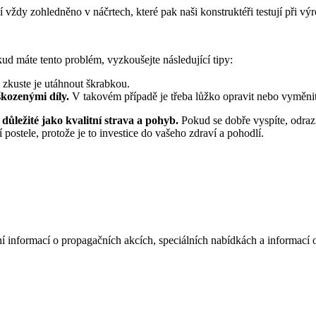
í vždy zohledněno v náčrtech, které pak naši konstruktéři testují při výr
d máte tento problém, vyzkoušejte následující tipy:
zkuste je utáhnout škrabkou.
kozenými díly.
V takovém případě je třeba lůžko opravit nebo vyměni
ě důležité jako kvalitní strava a pohyb.
Pokud se dobře vyspíte, odrazí
í postele, protože je to investice do vašeho zdraví a pohodlí.
í informací o propagačních akcích, speciálních nabídkách a informací 