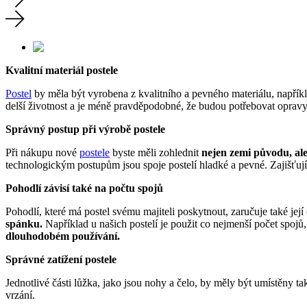
Kvalitní materiál postele
Postel
by měla být vyrobena z kvalitního a pevného materiálu, napřík
delší životnost a je méně pravděpodobné, že budou potřebovat opravy.
Správný postup při výrobě postele
Při nákupu nové
postele
byste měli zohlednit
nejen zemi původu, al
technologickým postupům jsou spoje postelí hladké a pevné. Zajišťují 
Pohodlí závisí také na počtu
spojů
Pohodlí, které má postel svému majiteli poskytnout, zaručuje také jej
spánku.
Například u našich postelí je použit co nejmenší počet spojů, 
dlouhodobém používání.
Správné zatížení postele
Jednotlivé části lůžka, jako jsou nohy a čelo, by měly být umístěny t
vrzání.