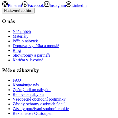
Pinterest
Facebook
Instagram
LinkedIn
Nastavení cookies
O nás
Náš příběh
Materiály
Péče o nábytek
Doprava, vynáška a montáž
Blog
Showroomy a partneři
Kariéra v Javorině
Péče o zákazníky
FAQ
Kontaktujte nás
Zpětný odkup nábytku
Renovace nábytku
Všeobecné obchodní podmínky
Zásady ochrany osobních údajů
Zásady používání souborů cookie
Reklamace / Odstoupení