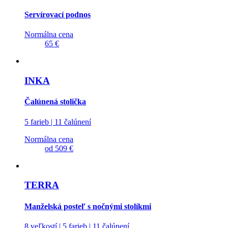
Servírovací podnos
Normálna cena
65 €
INKA
Čalúnená stolička
5 farieb | 11 čalúnení
Normálna cena
od
509 €
TERRA
Manželská posteľ s nočnými stolíkmi
8 veľkostí | 5 farieb | 11 čalúnení