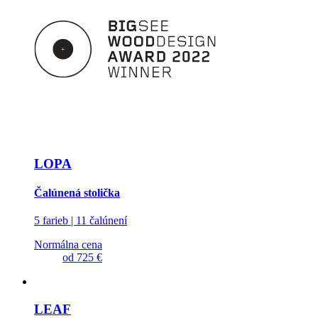
LOPA
Čalúnená stolička
5 farieb | 11 čalúnení
Normálna cena
od
725 €
LEAF