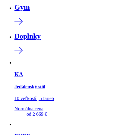
Gym
Doplnky
KA
Jedálenský stôl
10 veľkostí | 5 farieb
Normálna cena
od
2 669 €