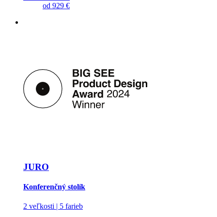
od
929 €
JURO
Konferenčný stolík
2 veľkosti | 5 farieb