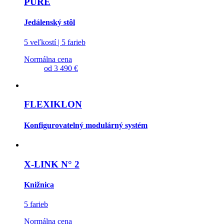
PURE
Jedálenský stôl
5 veľkostí | 5 farieb
Normálna cena
od
3 490 €
FLEXIKLON
Konfigurovatelný modulárný systém
X-LINK N° 2
Knižnica
5 farieb
Normálna cena