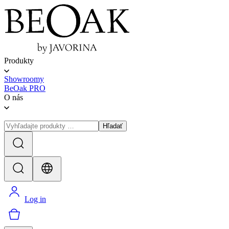
Produkty
Showroomy
BeOak PRO
O nás
Hľadať
Log in