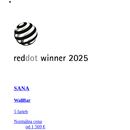
SANA
WallBar
5 farieb
Normálna cena
od
1 569 €