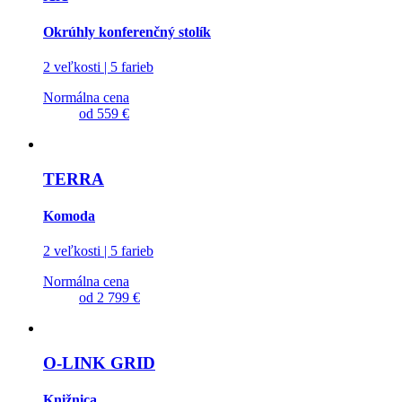
Okrúhly konferenčný stolík
2 veľkosti | 5 farieb
Normálna cena
od
559 €
TERRA
Komoda
2 veľkosti | 5 farieb
Normálna cena
od
2 799 €
O-LINK GRID
Knižnica