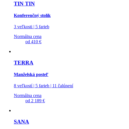
TIN TIN
Konferenčný stolík
3 veľkosti | 5 farieb
Normálna cena
od
410 €
TERRA
Manželská posteľ
8 veľkostí | 5 farieb | 11 čalúnení
Normálna cena
od
2 189 €
SANA