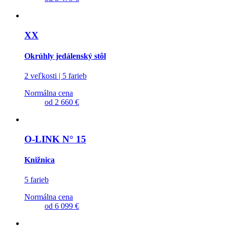
XX
Okrúhly jedálenský stôl
2 veľkosti | 5 farieb
Normálna cena
od
2 660 €
O-LINK N° 15
Knižnica
5 farieb
Normálna cena
od
6 099 €