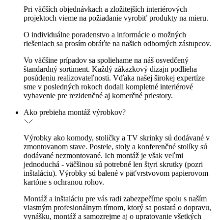
Pri väčších objednávkach a zložitejších interiérových
projektoch vieme na požiadanie vyrobiť produkty na mieru.
O individuálne poradenstvo a informácie o možných
riešeniach sa prosím obráťte na našich odborných zástupcov.
Vo väčšine prípadov sa spoliehame na náš osvedčený
štandardný sortiment. Každý zákazkový dizajn podlieha
posúdeniu realizovateľnosti. Vďaka našej širokej expertíze
sme v posledných rokoch dodali kompletné interiérové
vybavenie pre rezidenčné aj komerčné priestory.
Ako prebieha montáž výrobkov?
Výrobky ako komody, stoličky a TV skrinky sú dodávané v
zmontovanom stave. Postele, stoly a konferenčné stolíky sú
dodávané nezmontované. Ich montáž je však veľmi
jednoduchá - väčšinou sú potrebné len štyri skrutky (pozri
inštaláciu). Výrobky sú balené v päťvrstvovom papierovom
kartóne s ochranou rohov.
Montáž a inštaláciu pre vás radi zabezpečíme spolu s naším
vlastným profesionálnym tímom, ktorý sa postará o dopravu,
vynášku, montáž a samozrejme aj o upratovanie všetkých