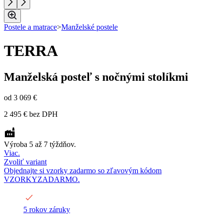
Postele a matrace
>
Manželské postele
TERRA
Manželská posteľ s nočnými stolíkmi
od
3 069 €
2 495 €
bez DPH
Výroba 5 až 7 týždňov.
Viac.
Zvoliť variant
Objednajte si vzorky zadarmo so zľavovým kódom
VZORKYZADARMO.
5 rokov záruky