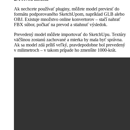
Ak nechcete používať pluginy, môžete model previesť do
formátu podporovaného SketchUpom, napríklad GLB alebo
OBJ. Existuje množstvo online konvertorov – stačí nahrať
FBX súbor, počkať na prevod a stiahnuť výsledok.
Prevedený model môžete importovať do SketchUpu. Textúry
väčšinou zostanú zachované a mierka by mala byť správna.
Ak sa model zdá príliš veľký, pravdepodobne bol prevedený
v milimetroch – v takom prípade ho zmenšite 1000-krát.