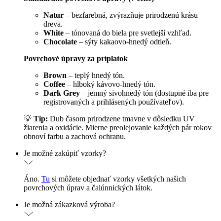
Natur
– bezfarebná, zvýrazňuje prirodzenú krásu
dreva.
White
– tónovaná do biela pre svetlejší vzhľad.
Chocolate
– sýty kakaovo-hnedý odtieň.
Povrchové úpravy za príplatok
Brown
– teplý hnedý tón.
Coffee
– hlboký kávovo-hnedý tón.
Dark Grey
– jemný sivohnedý tón (dostupné iba pre
registrovaných a prihlásených používateľov).
💡
Tip:
Dub časom prirodzene tmavne v dôsledku UV
žiarenia a oxidácie. Mierne preolejovanie každých pár rokov
obnoví farbu a zachová ochranu.
Je možné zakúpiť vzorky?
Áno.
Tu
si môžete objednať vzorky všetkých našich
povrchových úprav a čalúnnických látok.
Je možná zákazková výroba?