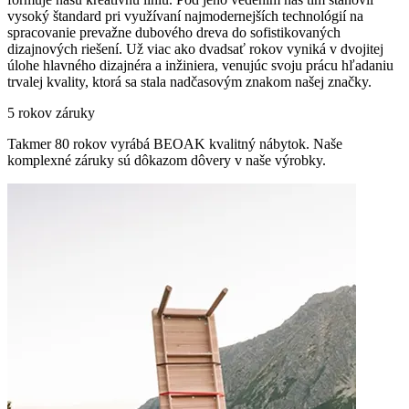
vysoký štandard pri využívaní najmodernejších technológií na
spracovanie prevažne dubového dreva do sofistikovaných
dizajnových riešení. Už viac ako dvadsať rokov vyniká v dvojitej
úlohe hlavného dizajnéra a inžiniera, venujúc svoju prácu hľadaniu
trvalej kvality, ktorá sa stala nadčasovým znakom našej značky.
5 rokov záruky
Takmer 80 rokov vyrábá BEOAK kvalitný nábytok. Naše
komplexné záruky sú dôkazom dôvery v naše výrobky.