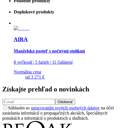
Podobné produkty
Doplnkové produkty
AIRA
Manželská posteľ s nočnými stolíkmi
8 veľkostí | 5 farieb | 11 čalúnení
Normálna cena
od
3 271 €
Získajte prehľad o novinkách
Odoberať
Súhlasím so
spracovaním svojich osobných údajov
na účel
zasielania informácií o propagačných akciách, špeciálnych
ponukách a informácií o produktoch a službách.