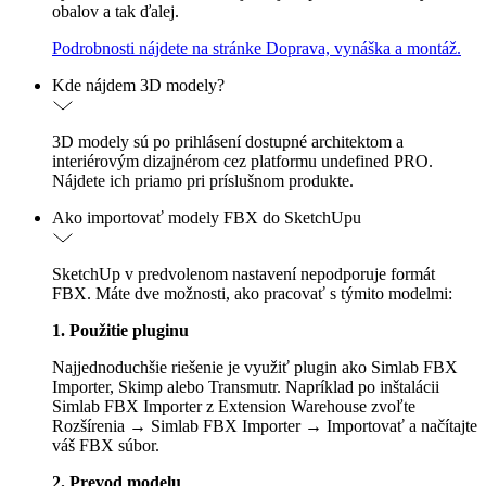
obalov a tak ďalej.
Podrobnosti nájdete na stránke Doprava, vynáška a montáž.
Kde nájdem 3D modely?
3D modely sú po prihlásení dostupné architektom a
interiérovým dizajnérom cez platformu undefined PRO.
Nájdete ich priamo pri príslušnom produkte.
Ako importovať modely FBX do SketchUpu
SketchUp v predvolenom nastavení nepodporuje formát
FBX. Máte dve možnosti, ako pracovať s týmito modelmi:
1. Použitie pluginu
Najjednoduchšie riešenie je využiť plugin ako Simlab FBX
Importer, Skimp alebo Transmutr. Napríklad po inštalácii
Simlab FBX Importer z Extension Warehouse zvoľte
Rozšírenia → Simlab FBX Importer → Importovať a načítajte
váš FBX súbor.
2. Prevod modelu