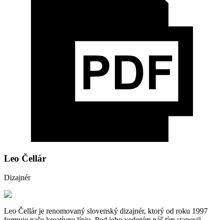
Leo Čellár
Dizajnér
Leo Čellár je renomovaný slovenský dizajnér, ktorý od roku 1997
formuje našu kreatívnu líniu. Pod jeho vedením náš tím stanovil