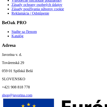
Všeobecné obchodné podmienky
Zásady ochrany osobných údajov
Zásady používania súborov cookie
Reklamácia / Odstúpenie
BeOak PRO
Staňte sa členom
Katalóg
Adresa
Javorina v. d.
Továrenská 29
059 01 Spišská Belá
SLOVENSKO
+421 908 818 778
shop@javorina.com