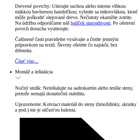
Drevené povrchy: Utierajte suchou alebo mierne vlhkou
mäkkou bavlnenou handričkou; vyhnite sa mikrovláknu, ktoré
môže poškodiť olejované drevo. Nečistoty okamžite zotrite.
Na údržbu odporúčame náš
balíček starostlivosti
. Po ošetrení
povrch dosucha vyutierajte.
Čalúnené časti pravidelne vysávajte a čistite jemným
prípravkom na textil. Škvrny ošetrite čo najskôr, bez
drhnutia.
Čítať viac...
Montáž a inštalácia
Nočný stolík: Neinštalujte na sadrokartón alebo tenšie steny,
pretože nemajú dostatočnú stabilitu.
Upozornenie: Kotviaci materiál do steny (hmoždinky, skrutky
a pod.) nie je súčasťou balenia.