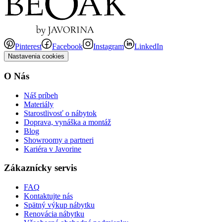
Pinterest
Facebook
Instagram
LinkedIn
Nastavenia cookies
O Nás
Náš príbeh
Materiály
Starostlivosť o nábytok
Doprava, vynáška a montáž
Blog
Showroomy a partneri
Kariéra v Javorine
Zákaznícky servis
FAQ
Kontaktujte nás
Spätný výkup nábytku
Renovácia nábytku