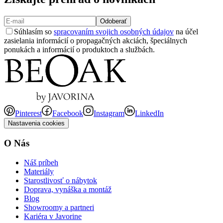
Odoberať
Súhlasím so
spracovaním svojich osobných údajov
na účel
zasielania informácií o propagačných akciách, špeciálnych
ponukách a informácií o produktoch a službách.
Pinterest
Facebook
Instagram
LinkedIn
Nastavenia cookies
O Nás
Náš príbeh
Materiály
Starostlivosť o nábytok
Doprava, vynáška a montáž
Blog
Showroomy a partneri
Kariéra v Javorine