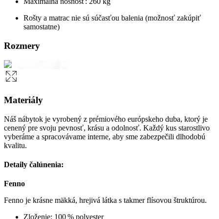
Maximálna nosnosť: 260 kg
Rošty a matrac nie sú súčasťou balenia (možnosť zakúpiť
samostatne)
Rozmery
Materiály
Náš nábytok je vyrobený z prémiového európskeho duba, ktorý je
cenený pre svoju pevnosť, krásu a odolnosť. Každý kus starostlivo
vyberáme a spracovávame interne, aby sme zabezpečili dlhodobú
kvalitu.
Detaily čalúnenia:
Fenno
Fenno je krásne mäkká, hrejivá látka s takmer flísovou štruktúrou.
Zloženie: 100 % polyester