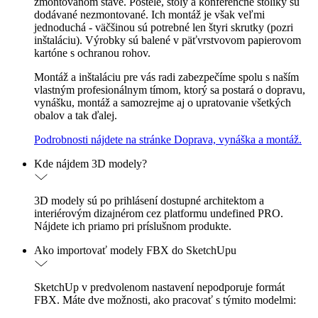
zmontovanom stave. Postele, stoly a konferenčné stolíky sú
dodávané nezmontované. Ich montáž je však veľmi
jednoduchá - väčšinou sú potrebné len štyri skrutky (pozri
inštaláciu). Výrobky sú balené v päťvrstvovom papierovom
kartóne s ochranou rohov.
Montáž a inštaláciu pre vás radi zabezpečíme spolu s naším
vlastným profesionálnym tímom, ktorý sa postará o dopravu,
vynášku, montáž a samozrejme aj o upratovanie všetkých
obalov a tak ďalej.
Podrobnosti nájdete na stránke Doprava, vynáška a montáž.
Kde nájdem 3D modely?
3D modely sú po prihlásení dostupné architektom a
interiérovým dizajnérom cez platformu undefined PRO.
Nájdete ich priamo pri príslušnom produkte.
Ako importovať modely FBX do SketchUpu
SketchUp v predvolenom nastavení nepodporuje formát
FBX. Máte dve možnosti, ako pracovať s týmito modelmi: