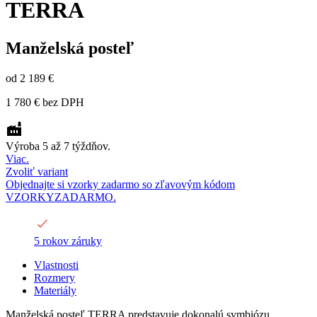
TERRA
Manželská posteľ
od
2 189 €
1 780 €
bez DPH
Výroba 5 až 7 týždňov.
Viac.
Zvoliť variant
Objednajte si vzorky zadarmo so zľavovým kódom
VZORKYZADARMO.
5 rokov záruky
Vlastnosti
Rozmery
Materiály
Manželská posteľ TERRA predstavuje dokonalú symbiózu