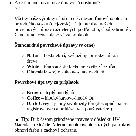
Aké farebné povrchové úpravy sú dostupné?
Všetky naše výrobky sú ošetrené zmesou ľanového oleja a
prírodného vosku (olej-vosk). Tu je prehľad našich
povrchových úprav rozdelených podľa toho, či sú zahrnuté v
štandardnej cene, alebo sú za príplatok:
Štandardné povrchové úpravy (v cene)
Natur
– bezfarebná, zvýrazňuje prirodzenú krásu
dreva.
White
– tónovaná do biela pre svetlejší vzhľad.
Chocolate
– sýty kakaovo-hnedý odtieň.
Povrchové úpravy za príplatok
Brown
– teplý hnedý tón.
Coffee
– hlboký kávovo-hnedý tón.
Dark Grey
– jemný sivohnedý tón (dostupné iba pre
registrovaných a prihlásených používateľov).
💡
Tip:
Dub časom prirodzene tmavne v dôsledku UV
žiarenia a oxidácie. Mierne preolejovanie každých pár rokov
obnoví farbu a zachová ochranu.