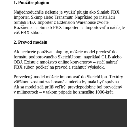
1. Použitie pluginu
Najjednoduchšie riešenie je využiť plugin ako Simlab FBX
Importer, Skimp alebo Transmutr. Napríklad po inštalácii
Simlab FBX Importer z Extension Warehouse zvoľte
Rozšírenia → Simlab FBX Importer → Importovať a načítajte
váš FBX súbor.
2. Prevod modelu
Ak nechcete používať pluginy, môžete model previesť do
formátu podporovaného SketchUpom, napríklad GLB alebo
OBJ. Existuje množstvo online konvertorov – stačí nahrať
FBX súbor, počkať na prevod a stiahnuť výsledok.
Prevedený model môžete importovať do SketchUpu. Textúry
väčšinou zostanú zachované a mierka by mala byť správna.
Ak sa model zdá príliš veľký, pravdepodobne bol prevedený
v milimetroch – v takom prípade ho zmenšite 1000-krát.