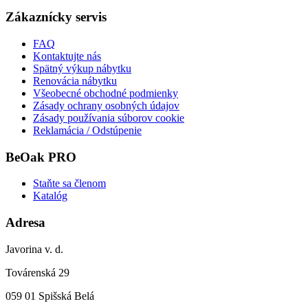
Zákaznícky servis
FAQ
Kontaktujte nás
Spätný výkup nábytku
Renovácia nábytku
Všeobecné obchodné podmienky
Zásady ochrany osobných údajov
Zásady používania súborov cookie
Reklamácia / Odstúpenie
BeOak PRO
Staňte sa členom
Katalóg
Adresa
Javorina v. d.
Továrenská 29
059 01 Spišská Belá