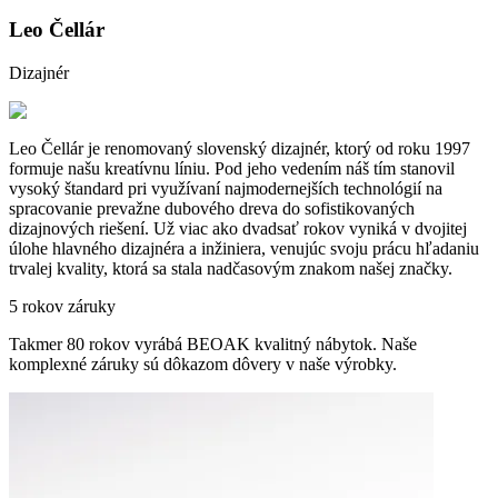
Leo Čellár
Dizajnér
Leo Čellár je renomovaný slovenský dizajnér, ktorý od roku 1997
formuje našu kreatívnu líniu. Pod jeho vedením náš tím stanovil
vysoký štandard pri využívaní najmodernejších technológií na
spracovanie prevažne dubového dreva do sofistikovaných
dizajnových riešení. Už viac ako dvadsať rokov vyniká v dvojitej
úlohe hlavného dizajnéra a inžiniera, venujúc svoju prácu hľadaniu
trvalej kvality, ktorá sa stala nadčasovým znakom našej značky.
5 rokov záruky
Takmer 80 rokov vyrábá BEOAK kvalitný nábytok. Naše
komplexné záruky sú dôkazom dôvery v naše výrobky.