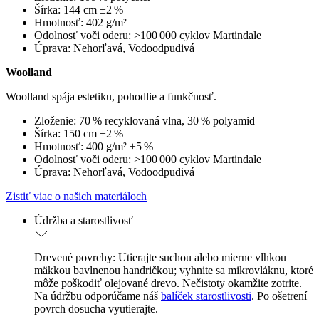
Šírka: 144 cm ±2 %
Hmotnosť: 402 g/m²
Odolnosť voči oderu: >100 000 cyklov Martindale
Úprava: Nehorľavá, Vodoodpudivá
Woolland
Woolland spája estetiku, pohodlie a funkčnosť.
Zloženie: 70 % recyklovaná vlna, 30 % polyamid
Šírka: 150 cm ±2 %
Hmotnosť: 400 g/m² ±5 %
Odolnosť voči oderu: >100 000 cyklov Martindale
Úprava: Nehorľavá, Vodoodpudivá
Zistiť viac o našich materiáloch
Údržba a starostlivosť
Drevené povrchy: Utierajte suchou alebo mierne vlhkou
mäkkou bavlnenou handričkou; vyhnite sa mikrovláknu, ktoré
môže poškodiť olejované drevo. Nečistoty okamžite zotrite.
Na údržbu odporúčame náš
balíček starostlivosti
. Po ošetrení
povrch dosucha vyutierajte.