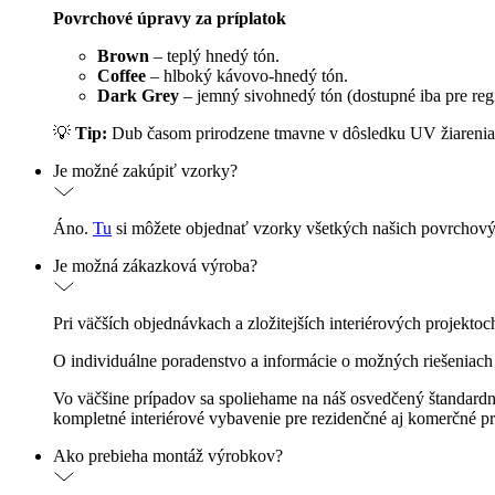
Povrchové úpravy za príplatok
Brown
– teplý hnedý tón.
Coffee
– hlboký kávovo-hnedý tón.
Dark Grey
– jemný sivohnedý tón (dostupné iba pre reg
💡
Tip:
Dub časom prirodzene tmavne v dôsledku UV žiarenia a
Je možné zakúpiť vzorky?
Áno.
Tu
si môžete objednať vzorky všetkých našich povrchový
Je možná zákazková výroba?
Pri väčších objednávkach a zložitejších interiérových projekto
O individuálne poradenstvo a informácie o možných riešeniach
Vo väčšine prípadov sa spoliehame na náš osvedčený štandardn
kompletné interiérové vybavenie pre rezidenčné aj komerčné pri
Ako prebieha montáž výrobkov?