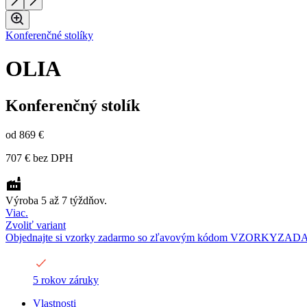
Konferenčné stolíky
OLIA
Konferenčný stolík
od
869 €
707 €
bez DPH
Výroba 5 až 7 týždňov.
Viac.
Zvoliť variant
Objednajte si vzorky zadarmo so zľavovým kódom VZORKYZA
5 rokov záruky
Vlastnosti