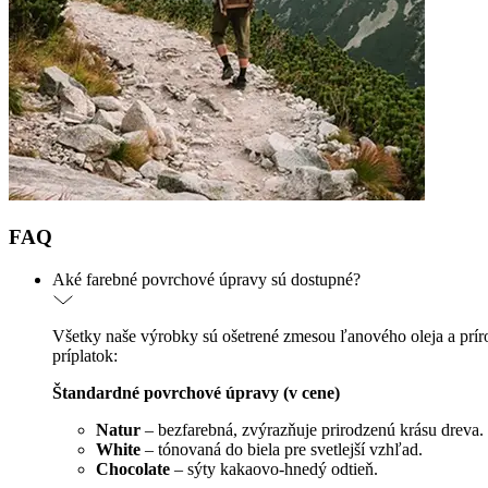
FAQ
Aké farebné povrchové úpravy sú dostupné?
Všetky naše výrobky sú ošetrené zmesou ľanového oleja a príro
príplatok:
Štandardné povrchové úpravy (v cene)
Natur
– bezfarebná, zvýrazňuje prirodzenú krásu dreva.
White
– tónovaná do biela pre svetlejší vzhľad.
Chocolate
– sýty kakaovo-hnedý odtieň.