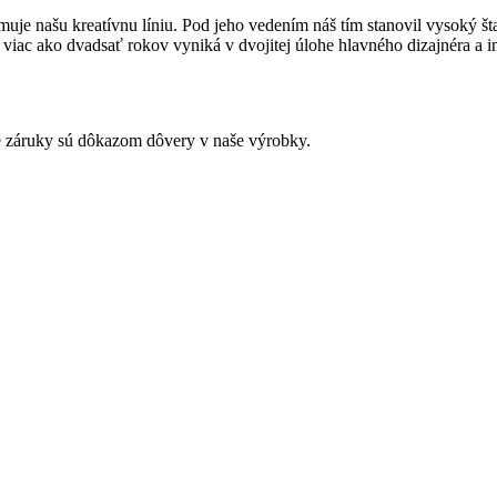
uje našu kreatívnu líniu. Pod jeho vedením náš tím stanovil vysoký št
ac ako dvadsať rokov vyniká v dvojitej úlohe hlavného dizajnéra a inži
záruky sú dôkazom dôvery v naše výrobky.