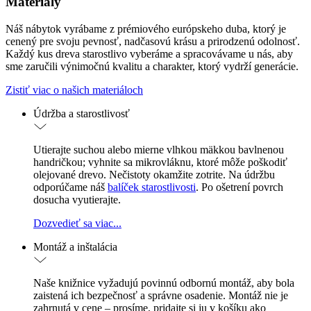
Materiály
Náš nábytok vyrábame z prémiového európskeho duba, ktorý je
cenený pre svoju pevnosť, nadčasovú krásu a prirodzenú odolnosť.
Každý kus dreva starostlivo vyberáme a spracovávame u nás, aby
sme zaručili výnimočnú kvalitu a charakter, ktorý vydrží generácie.
Zistiť viac o našich materiáloch
Údržba a starostlivosť
Utierajte suchou alebo mierne vlhkou mäkkou bavlnenou
handričkou; vyhnite sa mikrovláknu, ktoré môže poškodiť
olejované drevo. Nečistoty okamžite zotrite. Na údržbu
odporúčame náš
balíček starostlivosti
. Po ošetrení povrch
dosucha vyutierajte.
Dozvedieť sa viac...
Montáž a inštalácia
Naše knižnice vyžadujú povinnú odbornú montáž, aby bola
zaistená ich bezpečnosť a správne osadenie. Montáž nie je
zahrnutá v cene – prosíme, pridajte si ju v košíku ako