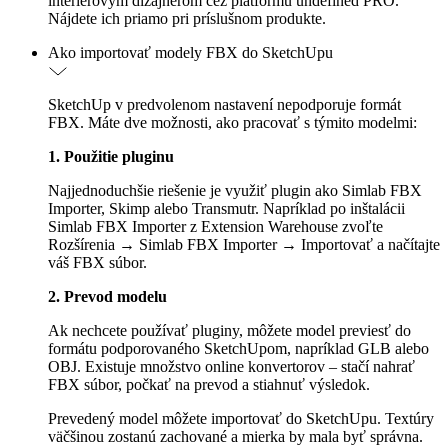
interiérovým dizajnérom cez platformu undefined PRO.
Nájdete ich priamo pri príslušnom produkte.
Ako importovať modely FBX do SketchUpu
SketchUp v predvolenom nastavení nepodporuje formát
FBX. Máte dve možnosti, ako pracovať s týmito modelmi:
1. Použitie pluginu
Najjednoduchšie riešenie je využiť plugin ako Simlab FBX
Importer, Skimp alebo Transmutr. Napríklad po inštalácii
Simlab FBX Importer z Extension Warehouse zvoľte
Rozšírenia → Simlab FBX Importer → Importovať a načítajte
váš FBX súbor.
2. Prevod modelu
Ak nechcete používať pluginy, môžete model previesť do
formátu podporovaného SketchUpom, napríklad GLB alebo
OBJ. Existuje množstvo online konvertorov – stačí nahrať
FBX súbor, počkať na prevod a stiahnuť výsledok.
Prevedený model môžete importovať do SketchUpu. Textúry
väčšinou zostanú zachované a mierka by mala byť správna.