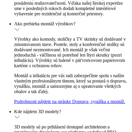
posúdeniu realizovateľnosti. Vďaka našej širokej expertíze
sme v posledných rokoch dodali kompletné interiérové
vybavenie pre rezidenčné aj komerčné priestory.
Ako prebieha montáž výrobkov?
Výrobky ako komody, stoličky a TV skrinky sú dodávané v
zmontovanom stave. Postele, stoly a konferenčné stolíky sú
dodávané nezmontované. Ich montáž je však veľmi
jednoduchá - väčšinou sú potrebné len štyri skrutky (pozri
inštaláciu). Výrobky sú balené v päťvrstvovom papierovom
kartóne s ochranou rohov.
Montáž a inštaláciu pre vás radi zabezpečíme spolu s naším
vlastným profesionálnym tímom, ktorý sa postará o dopravu,
vynášku, montáž a samozrejme aj o upratovanie všetkých
obalov a tak ďalej.
Podrobnosti nájdete na stránke Doprava, vynáška a montáž.
Kde nájdem 3D modely?
3D modely sú po prihlásení dostupné architektom a