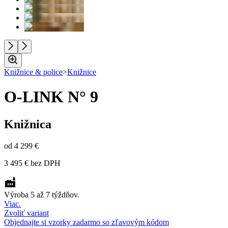
Knižnice & police
>
Knižnice
O-LINK N° 9
Knižnica
od
4 299 €
3 495 €
bez DPH
Výroba 5 až 7 týždňov.
Viac.
Zvoliť variant
Objednajte si vzorky zadarmo so zľavovým kódom