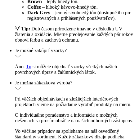
Brown
– teplý hnedý tón.
Coffee
– hlboký kávovo-hnedý tón.
Dark Grey
– jemný sivohnedý tón (dostupné iba pre
registrovaných a prihlásených používateľov).
💡
Tip:
Dub časom prirodzene tmavne v dôsledku UV
žiarenia a oxidácie. Mierne preolejovanie každých pár rokov
obnoví farbu a zachová ochranu.
Je možné zakúpiť vzorky?
Áno.
Tu
si môžete objednať vzorky všetkých našich
povrchových úprav a čalúnnických látok.
Je možná zákazková výroba?
Pri väčších objednávkach a zložitejších interiérových
projektoch vieme na požiadanie vyrobiť produkty na mieru.
O individuálne poradenstvo a informácie o možných
riešeniach sa prosím obráťte na našich odborných zástupcov.
Vo väčšine prípadov sa spoliehame na náš osvedčený
štandardný sortiment. Každý zákazkový dizajn podlieha