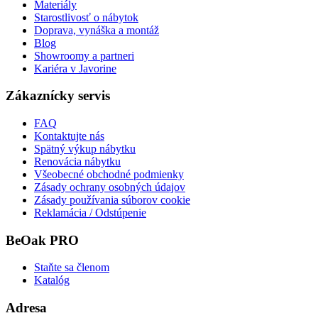
Materiály
Starostlivosť o nábytok
Doprava, vynáška a montáž
Blog
Showroomy a partneri
Kariéra v Javorine
Zákaznícky servis
FAQ
Kontaktujte nás
Spätný výkup nábytku
Renovácia nábytku
Všeobecné obchodné podmienky
Zásady ochrany osobných údajov
Zásady používania súborov cookie
Reklamácia / Odstúpenie
BeOak PRO
Staňte sa členom
Katalóg
Adresa