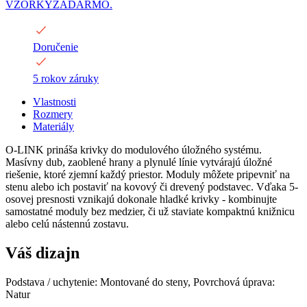
VZORKYZADARMO.
Doručenie
5 rokov záruky
Vlastnosti
Rozmery
Materiály
O-LINK prináša krivky do modulového úložného systému.
Masívny dub, zaoblené hrany a plynulé línie vytvárajú úložné
riešenie, ktoré zjemní každý priestor. Moduly môžete pripevniť na
stenu alebo ich postaviť na kovový či drevený podstavec. Vďaka 5-
osovej presnosti vznikajú dokonale hladké krivky - kombinujte
samostatné moduly bez medzier, či už staviate kompaktnú knižnicu
alebo celú nástennú zostavu.
Váš dizajn
Podstava / uchytenie: Montované do steny, Povrchová úprava:
Natur