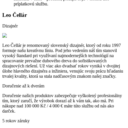
príplatkovú službu.
Leo Čellár
Dizajnér
Leo Čellár je renomovaný slovenský dizajnér, ktorý od roku 1997
formuje našu kreatívnu líniu. Pod jeho vedením náš tím stanovil
vysoký štandard pri využívaní najmodernejších technológií na
spracovanie prevažne dubového dreva do sofistikovaných
dizajnových riešení. Už viac ako dvadsať rokov vyniká v dvojitej
úlohe hlavného dizajnéra a inžiniera, venujúc svoju prácu hľadaniu
trvalej kvality, ktorá sa stala nadčasovým znakom našej značky.
Doručenie až k dverám
Doručenie našich produktov zabezpečuje vyškolený profesionálny
tím, ktorý zaručí, že výrobok dorazí až k vám tak, ako má. Pri
nákupe nad 100 000 Kč / 4 000 € máte túto službu od nás ako
darček.
5 rokov záruky