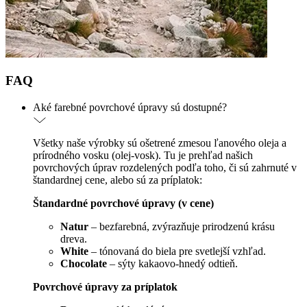
FAQ
Aké farebné povrchové úpravy sú dostupné?
Všetky naše výrobky sú ošetrené zmesou ľanového oleja a
prírodného vosku (olej-vosk). Tu je prehľad našich
povrchových úprav rozdelených podľa toho, či sú zahrnuté v
štandardnej cene, alebo sú za príplatok:
Štandardné povrchové úpravy (v cene)
Natur
– bezfarebná, zvýrazňuje prirodzenú krásu
dreva.
White
– tónovaná do biela pre svetlejší vzhľad.
Chocolate
– sýty kakaovo-hnedý odtieň.
Povrchové úpravy za príplatok