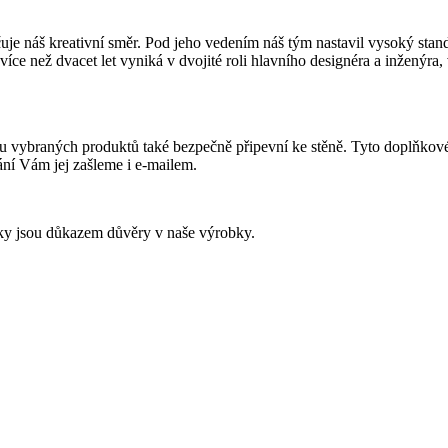
uje náš kreativní směr. Pod jeho vedením náš tým nastavil vysoký stan
e než dvacet let vyniká v dvojité roli hlavního designéra a inženýra, v
u vybraných produktů také bezpečně připevní ke stěně. Tyto doplňkové
ní Vám jej zašleme i e-mailem.
ky jsou důkazem důvěry v naše výrobky.