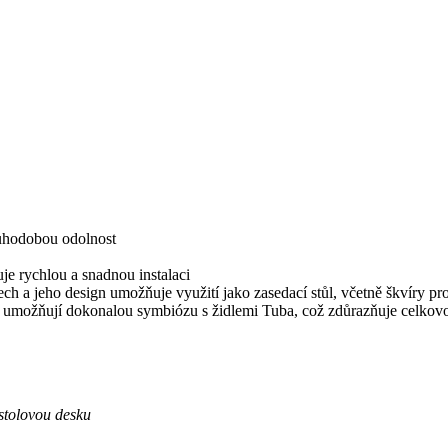
louhodobou odolnost
e rychlou a snadnou instalaci
ch a jeho design umožňuje využití jako zasedací stůl, včetně škvíry pro
gn umožňují dokonalou symbiózu s židlemi Tuba, což zdůrazňuje celkov
stolovou desku