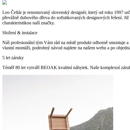
Leo Čellár je renomovaný slovenský designér, který od roku 1997 urč
převážně dubového dřeva do sofistikovaných designových řešení. Již víc
charakteristikou naší značky.
Složení & instalace
Náš profesionální tým Vám rád na místě produkt odborně smontuje a 
vlastní montáži, podrobný návod najdete na našem webu a po objedná
5 let záruky
Téměř 80 let vytváří BEOAK kvalitní nábytek. Naše komplexní záru