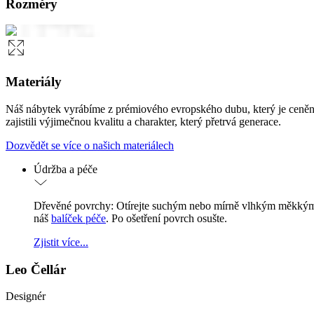
Rozměry
Materiály
Náš nábytek vyrábíme z prémiového evropského dubu, který je ceněn
zajistili výjimečnou kvalitu a charakter, který přetrvá generace.
Dozvědět se více o našich materiálech
Údržba a péče
Dřevěné povrchy: Otírejte suchým nebo mírně vlhkým měkkým 
náš
balíček péče
. Po ošetření povrch osušte.
Zjistit více...
Leo Čellár
Designér