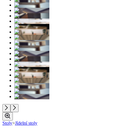
Stoly
>
Jídelní stoly