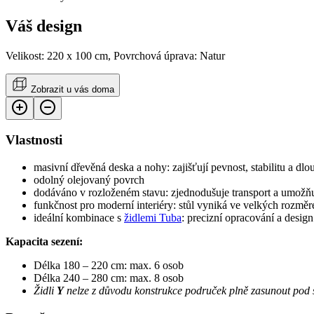
Váš design
Velikost: 220 x 100 cm, Povrchová úprava: Natur
Zobrazit u vás doma
Vlastnosti
masivní dřevěná deska a nohy: zajišťují pevnost, stabilitu a d
odolný olejovaný povrch
dodáváno v rozloženém stavu: zjednodušuje transport a umožňuj
funkčnost pro moderní interiéry: stůl vyniká ve velkých rozměre
ideální kombinace s
židlemi Tuba
: precizní opracování a desi
Kapacita sezení:
Délka 180 – 220 cm: max. 6 osob
Délka 240 – 280 cm: max. 8 osob
Židli
Y
nelze z důvodu konstrukce područek plně zasunout pod 