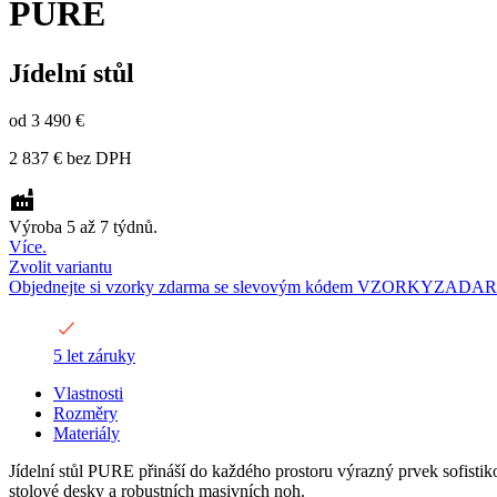
PURE
Jídelní stůl
od
3 490 €
2 837 €
bez DPH
Výroba 5 až 7 týdnů.
Více.
Zvolit variantu
Objednejte si vzorky zdarma se slevovým kódem VZORKYZADA
5 let záruky
Vlastnosti
Rozměry
Materiály
Jídelní stůl PURE přináší do každého prostoru výrazný prvek sofistik
stolové desky a robustních masivních noh.