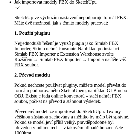
Jak importovat modely FBX do SketchUpu
SketchUp ve výchozím nastavení nepodporuje formát FBX.
Máte dvě možnosti, jak s těmito modely pracovat:
1. Použití pluginu
Nejjednodušší řešení je využít plugin jako Simlab FBX
Importer, Skimp nebo Transmutr. Například po instalaci
Simlab FBX Importer z Extension Warehouse zvolte
Rozšíření → Simlab FBX Importer → Import a načtěte váš
FBX soubor.
2. Převod modelu
Pokud nechcete používat pluginy, můžete model převést do
formátu podporovaného SketchUpem, například GLB nebo
OBJ. Existuje řada online konvertorů – stačí nahrát FBX
soubor, počkat na převod a stáhnout výsledek.
Převedený model lze importovat do SketchUpu. Textury
většinou zůstanou zachovány a měřítko by mělo být správné.
Pokud se model jeví příliš velký, pravděpodobně byl
převeden v milimetrech – v takovém případě ho zmenšete
1000krát.