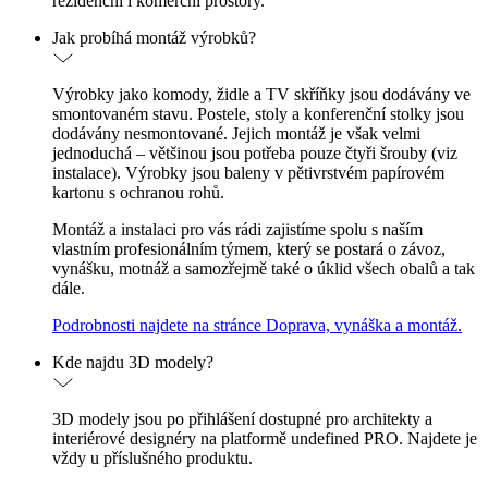
rezidenční i komerční prostory.
Jak probíhá montáž výrobků?
Výrobky jako komody, židle a TV skříňky jsou dodávány ve
smontovaném stavu. Postele, stoly a konferenční stolky jsou
dodávány nesmontované. Jejich montáž je však velmi
jednoduchá – většinou jsou potřeba pouze čtyři šrouby (viz
instalace). Výrobky jsou baleny v pětivrstvém papírovém
kartonu s ochranou rohů.
Montáž a instalaci pro vás rádi zajistíme spolu s naším
vlastním profesionálním týmem, který se postará o závoz,
vynášku, motnáž a samozřejmě také o úklid všech obalů a tak
dále.
Podrobnosti najdete na stránce Doprava, vynáška a montáž.
Kde najdu 3D modely?
3D modely jsou po přihlášení dostupné pro architekty a
interiérové designéry na platformě undefined PRO. Najdete je
vždy u příslušného produktu.