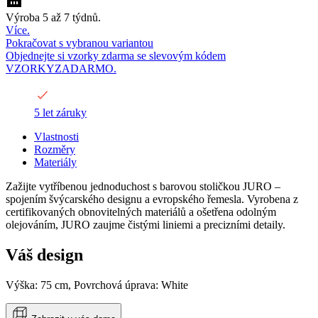
Výroba 5 až 7 týdnů.
Více.
Pokračovat s vybranou variantou
Objednejte si vzorky zdarma se slevovým kódem
VZORKYZADARMO.
5 let záruky
Vlastnosti
Rozměry
Materiály
Zažijte vytříbenou jednoduchost s barovou stoličkou JURO –
spojením švýcarského designu a evropského řemesla. Vyrobena z
certifikovaných obnovitelných materiálů a ošetřena odolným
olejováním, JURO zaujme čistými liniemi a precizními detaily.
Váš design
Výška: 75 cm, Povrchová úprava: White