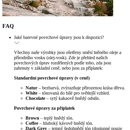
FAQ
Jaké barevné povrchové úpravy jsou k dispozici?
Všechny naše výrobky jsou ošetřeny směsí lněného oleje a
přírodního vosku (olej-vosk). Zde je přehled našich
povrchových úprav rozdělených podle toho, zda jsou
zahrnuty v základní ceně, nebo jsou za příplatek:
Standardní povrchové úpravy (v ceně)
Natur
– bezbarvá, zvýrazňuje přirozenou krása dřeva.
White
– tónovaná do bílé pro světlejší vzhled.
Chocolate
– sytý kakaově hnědý odstín.
Povrchové úpravy za příplatek
Brown
– teplý hnědý tón.
Coffee
– hluboký kávově hnědý tón.
Dark Grey
– jemný šedohnědý tón (dostupné pouze