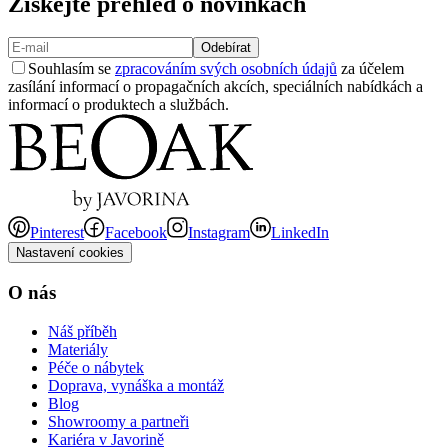
Získejte přehled o novinkách
Odebírat
Souhlasím se
zpracováním svých osobních údajů
za účelem
zasílání informací o propagačních akcích, speciálních nabídkách a
informací o produktech a službách.
Pinterest
Facebook
Instagram
LinkedIn
Nastavení cookies
O nás
Náš příběh
Materiály
Péče o nábytek
Doprava, vynáška a montáž
Blog
Showroomy a partneři
Kariéra v Javorině