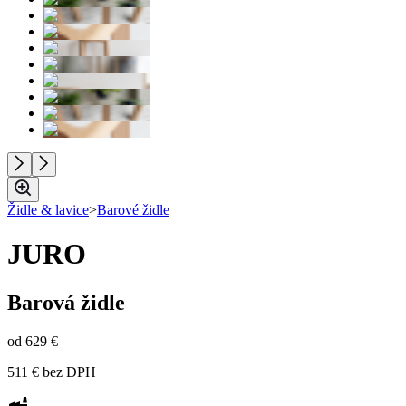
Židle & lavice
>
Barové židle
JURO
Barová židle
od
629 €
511 €
bez DPH