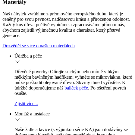
Materiály
Náš nábytek vyrábíme z prémiového evropského dubu, který je
ceněný pro svou pevnost, nadčasovou krásu a přirozenou odolnost.
Každý kus dřeva pečlivě vybíráme a zpracováváme přímo u nás,
abychom zajistili výjimečnou kvalitu a charakter, který přetrvá
generace.
Dozvědět se více o našich materiálech
Údržba a péče
Dřevěné povrchy: Otírejte suchým nebo mírně vlhkým
měkkým bavlněným hadříkem; vyhněte se mikrovláknu, které
může poškodit olejované dřevo. Skvrny ihned vyčistěte. K
údržbě doporučujeme náš
balíček péče
. Po ošetření povrch
osušte.
Zjistit více...
Montáž a instalace
Naše židle a lavice (s výjimkou série KA) jsou dodávány se
dvěma typy kluzáků, což vám umožňuje si je snadno