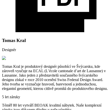
Tomas Kral
Designér
Tomas Kral je produktový designér působící ve Švýcarsku, kde
zároveň vyučuje na ECAL (L’école cantonale d’art de Lausanne) v
Lausanne. Jako jeden z představitelů současného švýcarského
designu získal v roce 2010 ocenění Swiss Federal Design Award.
Jeho tvorba se vyznačuje hravostí, barevností a jednoduchou,
elegantní geometrií, kterou citlivě promítá do produktového designu.
5 let záruky
Téměř 80 let vytváří BEOAK kvalitní nábytek. Naše komplexní
záruky jsou důkazem důvěry v naše výrobky.