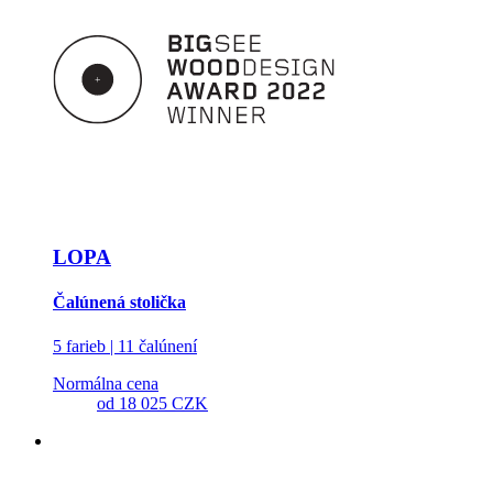
LOPA
Čalúnená stolička
5 farieb | 11 čalúnení
Normálna cena
od
18 025 CZK