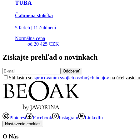
TUBA
Čalúnená stolička
5 farieb | 11 čalúnení
Normálna cena
od
20 425 CZK
Získajte prehľad o novinkách
Odoberať
Súhlasím so
spracovaním svojich osobných údajov
na účel zasiela
Pinterest
Facebook
Instagram
LinkedIn
Nastavenia cookies
O Nás