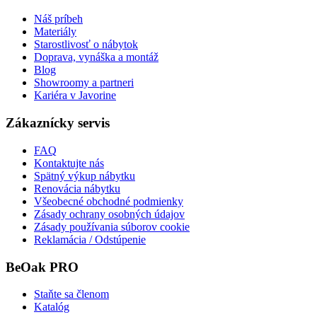
Náš príbeh
Materiály
Starostlivosť o nábytok
Doprava, vynáška a montáž
Blog
Showroomy a partneri
Kariéra v Javorine
Zákaznícky servis
FAQ
Kontaktujte nás
Spätný výkup nábytku
Renovácia nábytku
Všeobecné obchodné podmienky
Zásady ochrany osobných údajov
Zásady používania súborov cookie
Reklamácia / Odstúpenie
BeOak PRO
Staňte sa členom
Katalóg