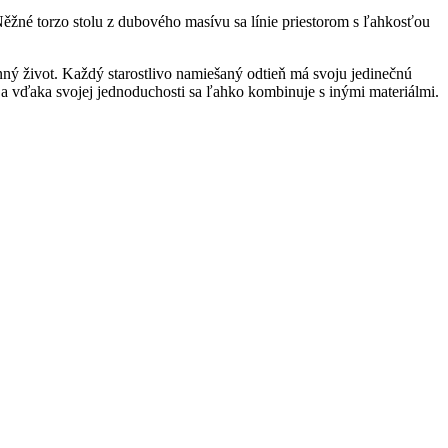
. Něžné torzo stolu z dubového masívu sa línie priestorom s ľahkosťou
ý život. Každý starostlivo namiešaný odtieň má svoju jedinečnú
 a vďaka svojej jednoduchosti sa ľahko kombinuje s inými materiálmi.