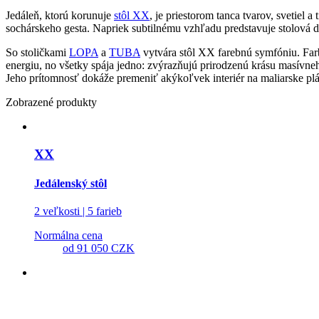
Jedáleň, ktorú korunuje
stôl XX
, je priestorom tanca tvarov, svetiel
sochárskeho gesta. Napriek subtilnému vzhľadu predstavuje stolová do
So stoličkami
LOPA
a
TUBA
vytvára stôl XX farebnú symfóniu. Far
energiu, no všetky spája jedno: zvýrazňujú prirodzenú krásu masívne
Jeho prítomnosť dokáže premeniť akýkoľvek interiér na maliarske plá
Zobrazené produkty
XX
Jedálenský stôl
2 veľkosti | 5 farieb
Normálna cena
od
91 050 CZK