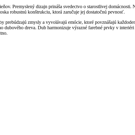
 a tieňov. Premyslený dizajn prináša svedectvo o starostlivej domácnosti
ska robustnú konštrukciu, ktorá zaručuje jej dostatočnú pevnosť.
by prebúdzajú zmysly a vyvolávajú emócie, ktoré povznášajú každodenn
ho dubového dreva. Dub harmonizuje výrazné farebné prvky v interiéri
tno.