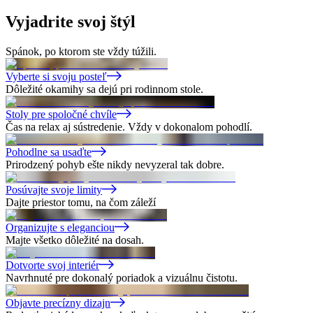
Vyjadrite
svoj štýl
Spánok, po ktorom ste vždy túžili.
Vyberte si svoju posteľ
Dôležité okamihy sa dejú pri rodinnom stole.
Stoly pre spoločné chvíle
Čas na relax aj sústredenie. Vždy v dokonalom pohodlí.
Pohodlne sa usaďte
Prirodzený pohyb ešte nikdy nevyzeral tak dobre.
Posúvajte svoje limity
Dajte priestor tomu, na čom záleží
Organizujte s eleganciou
Majte všetko dôležité na dosah.
Dotvorte svoj interiér
Navrhnuté pre dokonalý poriadok a vizuálnu čistotu.
Objavte precízny dizajn