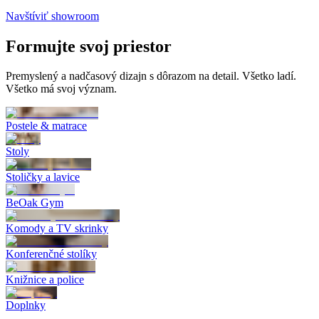
Navštíviť showroom
Formujte
svoj priestor
Premyslený a nadčasový dizajn s dôrazom na detail. Všetko ladí.
Všetko má svoj význam.
Postele & matrace
Stoly
Stoličky a lavice
BeOak Gym
Komody a TV skrinky
Konferenčné stolíky
Knižnice a police
Doplnky