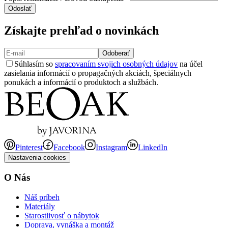
Odoslať
Získajte prehľad o novinkách
Odoberať
Súhlasím so
spracovaním svojich osobných údajov
na účel
zasielania informácií o propagačných akciách, špeciálnych
ponukách a informácií o produktoch a službách.
Pinterest
Facebook
Instagram
LinkedIn
Nastavenia cookies
O Nás
Náš príbeh
Materiály
Starostlivosť o nábytok
Doprava, vynáška a montáž