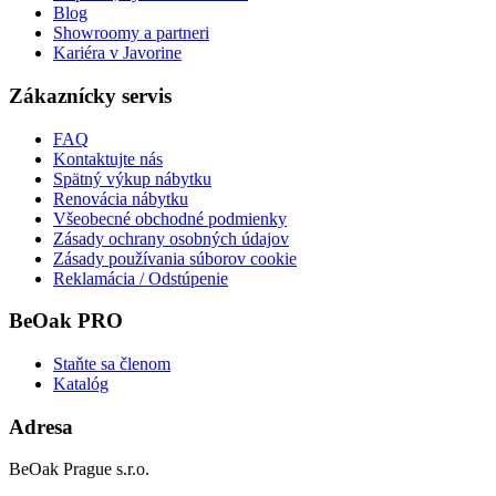
Blog
Showroomy a partneri
Kariéra v Javorine
Zákaznícky servis
FAQ
Kontaktujte nás
Spätný výkup nábytku
Renovácia nábytku
Všeobecné obchodné podmienky
Zásady ochrany osobných údajov
Zásady používania súborov cookie
Reklamácia / Odstúpenie
BeOak PRO
Staňte sa členom
Katalóg
Adresa
BeOak Prague s.r.o.