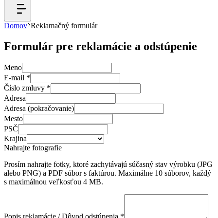
Domov
Reklamačný formulár
Formulár pre reklamácie a odstúpenie
Meno
E-mail
*
Číslo zmluvy
*
Adresa
Adresa (pokračovanie)
Mesto
PSČ
Krajina
Nahrajte fotografie
Prosím nahrajte fotky, ktoré zachytávajú súčasný stav výrobku (JPG
alebo PNG) a PDF súbor s faktúrou. Maximálne 10 súborov, každý
s maximálnou veľkosťou 4 MB.
Popis reklamácie / Dôvod odstúpenia
*