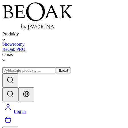
Produkty
Showroomy
BeOak PRO
O nás
Hľadať
Log in