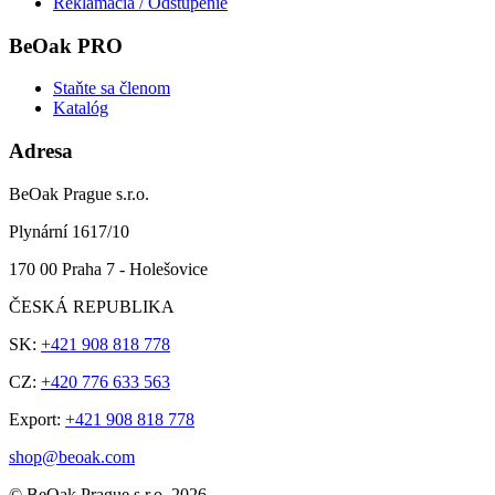
Reklamácia / Odstúpenie
BeOak PRO
Staňte sa členom
Katalóg
Adresa
BeOak Prague s.r.o.
Plynární 1617/10
170 00 Praha 7 - Holešovice
ČESKÁ REPUBLIKA
SK:
+421 908 818 778
CZ:
+420 776 633 563
Export:
+421 908 818 778
shop@beoak.com
©
BeOak Prague s.r.o.
2026