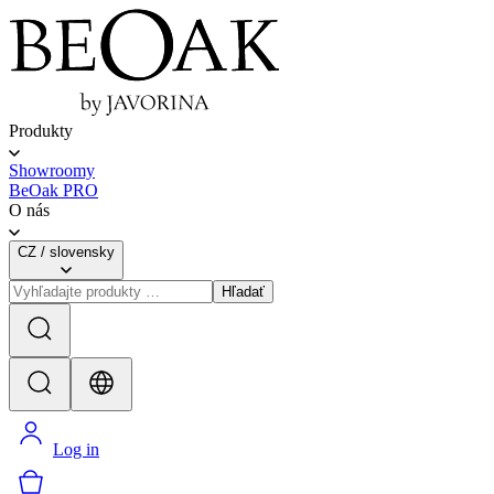
Produkty
Showroomy
BeOak PRO
O nás
CZ
/
slovensky
Hľadať
Log in