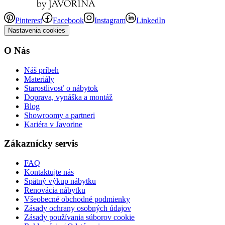
Pinterest
Facebook
Instagram
LinkedIn
Nastavenia cookies
O Nás
Náš príbeh
Materiály
Starostlivosť o nábytok
Doprava, vynáška a montáž
Blog
Showroomy a partneri
Kariéra v Javorine
Zákaznícky servis
FAQ
Kontaktujte nás
Spätný výkup nábytku
Renovácia nábytku
Všeobecné obchodné podmienky
Zásady ochrany osobných údajov
Zásady používania súborov cookie