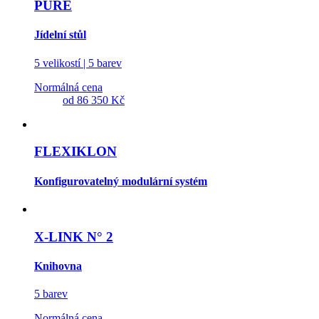
PURE
Jídelní stůl
5 velikostí | 5 barev
Normálná cena
od
86 350 Kč
FLEXIKLON
Konfigurovatelný modulární systém
X-LINK N° 2
Knihovna
5 barev
Normálná cena