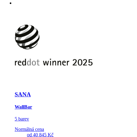
SANA
WallBar
5 barev
Normálná cena
od
40 845 Kč