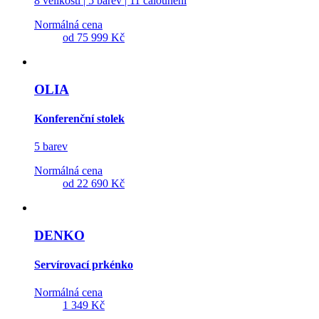
8 velikostí | 5 barev | 11 čalounění
Normálná cena
od
75 999 Kč
OLIA
Konferenční stolek
5 barev
Normálná cena
od
22 690 Kč
DENKO
Servírovací prkénko
Normálná cena
1 349 Kč