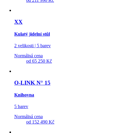
od
211 990 Kč
XX
Kulatý jídelní stůl
2 velikosti | 5 barev
Normálná cena
od
65 250 Kč
O-LINK N° 15
Knihovna
5 barev
Normálná cena
od
152 490 Kč