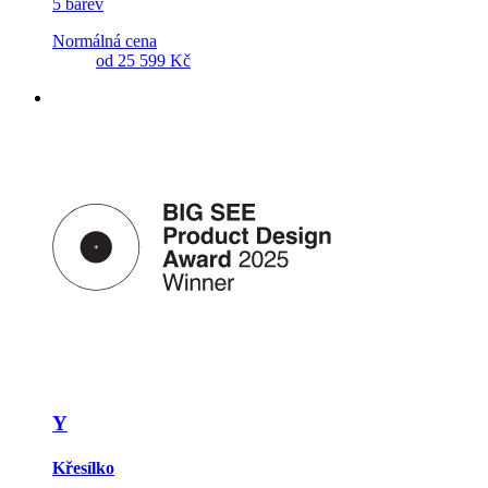
5 barev
Normálná cena
od
25 599 Kč
Y
Křesílko