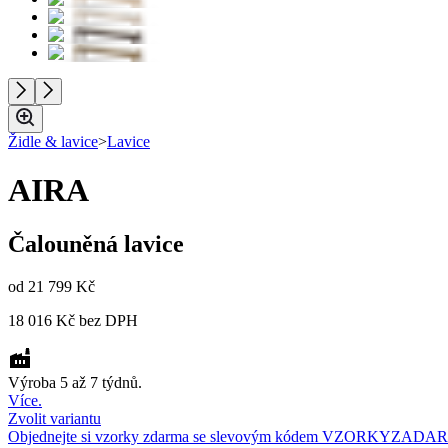
Židle & lavice
>
Lavice
AIRA
Čalouněná lavice
od
21 799 Kč
18 016 Kč
bez DPH
Výroba 5 až 7 týdnů.
Více.
Zvolit variantu
Objednejte si vzorky zdarma se slevovým kódem VZORKYZADA