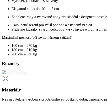
Výrobek je dodáván sestavený
Elegantní rám s tloušťkou 2 cm
Zaoblené rohy a tvarované nohy pro sladění s designem postele
Čalouněné sezení pro větší pohodlí a estetický vzhled
Přídavné kluzáky zvyšují celkovou výšku lavice o 1 cm a chrán
Maximální nosnost (při rovnoměrném zatížení):
160 cm – 270 kg
180 cm – 310 kg
200 cm – 340 kg
Rozměry
Materiály
Náš nábytek je vyroben z prvotřídního evropského dubu, ceněného pro