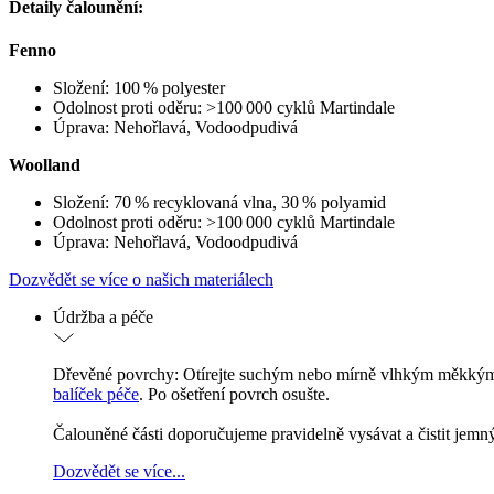
Detaily čalounění:
Fenno
Složení: 100 % polyester
Odolnost proti oděru: >100 000 cyklů Martindale
Úprava: Nehořlavá, Vodoodpudivá
Woolland
Složení: 70 % recyklovaná vlna, 30 % polyamid
Odolnost proti oděru: >100 000 cyklů Martindale
Úprava: Nehořlavá, Vodoodpudivá
Dozvědět se více o našich materiálech
Údržba a péče
Dřevěné povrchy: Otírejte suchým nebo mírně vlhkým měkkým 
balíček péče
. Po ošetření povrch osušte.
Čalouněné části doporučujeme pravidelně vysávat a čistit jemný
Dozvědět se více...