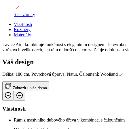
5 let záruky
Vlastnosti
Rozměry
Materiály
Lavice Aira kombinuje funkčnost s elegantním designem. Je vyrobena 
v různých velikostech, její rám o tloušťce 2 cm zajišťuje odolnost a sta
Váš design
Délka: 180 cm, Povrchová úprava: Natur, Čalounění: Woolland 14
Zobrazit u vás doma
Vlastnosti
Rám z masivního dubového dřeva v kombinaci s čalouněním