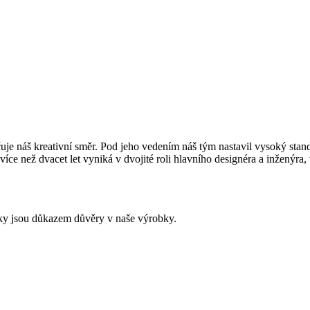
uje náš kreativní směr. Pod jeho vedením náš tým nastavil vysoký stan
e než dvacet let vyniká v dvojité roli hlavního designéra a inženýra, v
ky jsou důkazem důvěry v naše výrobky.