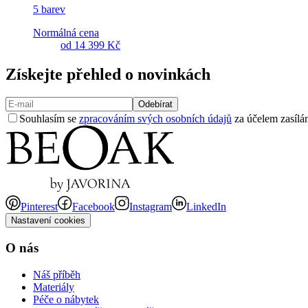
5 barev
Normálná cena
od
14 399 Kč
Získejte přehled o novinkách
Odebírat
Souhlasím se
zpracováním svých osobních údajů
za účelem zasílán
Pinterest
Facebook
Instagram
LinkedIn
Nastavení cookies
O nás
Náš příběh
Materiály
Péče o nábytek