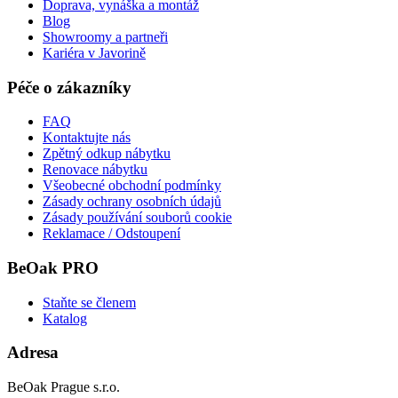
Doprava, vynáška a montáž
Blog
Showroomy a partneři
Kariéra v Javorině
Péče o zákazníky
FAQ
Kontaktujte nás
Zpětný odkup nábytku
Renovace nábytku
Všeobecné obchodní podmínky
Zásady ochrany osobních údajů
Zásady používání souborů cookie
Reklamace / Odstoupení
BeOak PRO
Staňte se členem
Katalog
Adresa
BeOak Prague s.r.o.