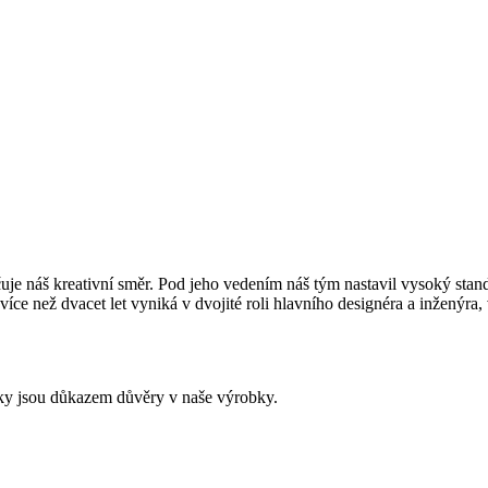
uje náš kreativní směr. Pod jeho vedením náš tým nastavil vysoký stan
e než dvacet let vyniká v dvojité roli hlavního designéra a inženýra, v
ky jsou důkazem důvěry v naše výrobky.