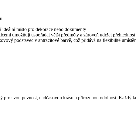
bu
ízí ideální místo pro dekorace nebo dokumenty
policemi umožňují uspořádat větší předměty a zároveň udržet přehlednost
vý podstavec v antracitové barvě, což přidává na flexibilitě umístěn
ý pro svou pevnost, nadčasovou krásu a přirozenou odolnost. Každý 