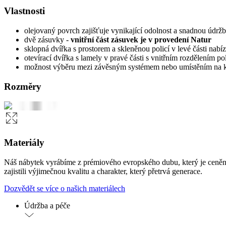
Vlastnosti
olejovaný povrch zajišťuje vynikající odolnost a snadnou údrž
dvě zásuvky -
vnitřní část zásuvek je v provedení Natur
sklopná dvířka s prostorem a skleněnou policí v levé části nab
otevírací dvířka s lamely v pravé části s vnitřním rozdělením 
možnost výběru mezi závěsným systémem nebo umístěním na kovo
Rozměry
Materiály
Náš nábytek vyrábíme z prémiového evropského dubu, který je ceněn
zajistili výjimečnou kvalitu a charakter, který přetrvá generace.
Dozvědět se více o našich materiálech
Údržba a péče