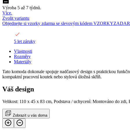
Výroba 5 až 7 týdnů.
Více.
Zvolit variantu
Objednejte si vzorky zdarma se slevovým kódem VZORKYZADA
5 let záruky
Vlastnosti
Rozměry
Materiály
Tato komoda dokonale spojuje nadčasový design s praktickou funkčností
kompaktní pracovní koutek nebo stylová úložná skříň.
Váš design
Velikost: 110 x 45 x 83 cm, Podstava / uchycení: Montováno do zdi,
Zobrazit u vás doma