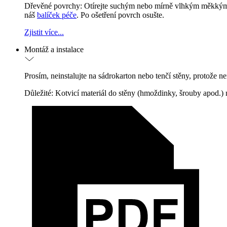
Dřevěné povrchy: Otírejte suchým nebo mírně vlhkým měkkým 
náš
balíček péče
. Po ošetření povrch osušte.
Zjistit více...
Montáž a instalace
Prosím, neinstalujte na sádrokarton nebo tenčí stěny, protože ne
Důležité: Kotvicí materiál do stěny (hmoždinky, šrouby apod.) n