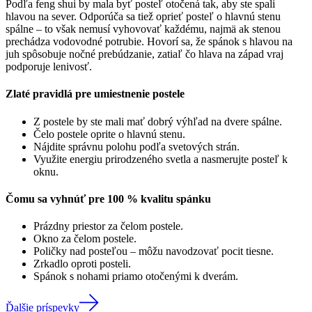
Podľa feng shui by mala byť posteľ otočená tak, aby ste spali
hlavou na sever. Odporúča sa tiež oprieť posteľ o hlavnú stenu
spálne – to však nemusí vyhovovať každému, najmä ak stenou
prechádza vodovodné potrubie. Hovorí sa, že spánok s hlavou na
juh spôsobuje nočné prebúdzanie, zatiaľ čo hlava na západ vraj
podporuje lenivosť.
Zlaté pravidlá pre umiestnenie postele
Z postele by ste mali mať dobrý výhľad na dvere spálne.
Čelo postele oprite o hlavnú stenu.
Nájdite správnu polohu podľa svetových strán.
Využite energiu prirodzeného svetla a nasmerujte posteľ k
oknu.
Čomu sa vyhnúť pre 100 % kvalitu spánku
Prázdny priestor za čelom postele.
Okno za čelom postele.
Poličky nad posteľou – môžu navodzovať pocit tiesne.
Zrkadlo oproti posteli.
Spánok s nohami priamo otočenými k dverám.
Ďalšie príspevky