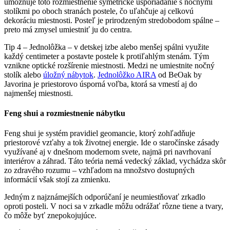
umožňuje toto rozmiestnenie symetrické usporiadanie s nočnými
stolíkmi po oboch stranách postele, čo uľahčuje aj celkovú
dekoráciu miestnosti. Posteľ je prirodzeným stredobodom spálne –
preto má zmysel umiestniť ju do centra.
Tip 4 – Jednolôžka – v detskej izbe alebo menšej spálni využite
každý centimeter a postavte postele k protiľahlým stenám. Tým
vznikne optické rozšírenie miestnosti. Medzi ne umiestnite nočný
stolík alebo
úložný nábytok
.
Jednolôžko AIRA
od BeOak by
Javorina je priestorovo úsporná voľba, ktorá sa vmestí aj do
najmenšej miestnosti.
Feng shui a rozmiestnenie nábytku
Feng shui je systém pravidiel geomancie, ktorý zohľadňuje
priestorové vzťahy a tok životnej energie. Ide o staročínske zásady
využívané aj v dnešnom modernom svete, najmä pri navrhovaní
interiérov a záhrad. Táto teória nemá vedecký základ, vychádza skôr
zo zdravého rozumu – vzhľadom na množstvo dostupných
informácií však stojí za zmienku.
Jedným z najznámejších odporúčaní je neumiestňovať zrkadlo
oproti posteli. V noci sa v zrkadle môžu odrážať rôzne tiene a tvary,
čo môže byť znepokojujúce.