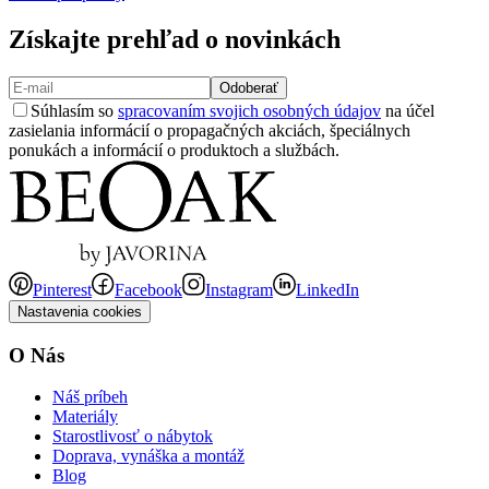
Získajte prehľad o novinkách
Odoberať
Súhlasím so
spracovaním svojich osobných údajov
na účel
zasielania informácií o propagačných akciách, špeciálnych
ponukách a informácií o produktoch a službách.
Pinterest
Facebook
Instagram
LinkedIn
Nastavenia cookies
O Nás
Náš príbeh
Materiály
Starostlivosť o nábytok
Doprava, vynáška a montáž
Blog