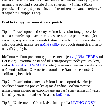
zároveň dvere aj okno. Ak máte šťastie na panoramatický výhľad,
nasmerujte pohľad z postele týmto smerom – výhľad z lôžka
preukázateľne zlepšuje náladu, ako hovorí renomovaná interiérová
dizajnérka Philippa Thorp.
Praktické tipy pre umiestnenie postele
Tip 1 – Posteľ uprostred steny, kolmo k dverám funguje skvele
najmä v malých spálňach. Čelo postele oprite o jednu z bočných
stien tak, aby sa dvere otvárali k strane postele. Toto rozmiestnenie
zaistí dostatok miesta pre
nočné stolíky
po oboch stranách a priestor
na voľný pohyb.
Ideálnou voľbou pre tento typ umiestnenia je
dvojlôžko TERRA
od
BeOak by Javorina, dostupné už s dizajnovými nočnými stolíkmi,
alebo
dvojlôžko CASCADE
s integrovaným úložným priestorom a
nočnými stolíkmi. Obe postele ponúkame štandardne s nočnými
stolíkmi aj bez nich.
Tip 2 – Posteľ mimo stredu s čelom k stene oproti dverám je
obľúbená varianta pre veľké aj malé spálne. Vďaka tomuto
umiestneniu možno na exponovanejšiu časť steny umiestniť väčší
kus nábytku, napríklad skriňu alebo
knižnicu
.
Tip 3 – Umiestnenie čelom k dverám – podľa
LIVING COZY