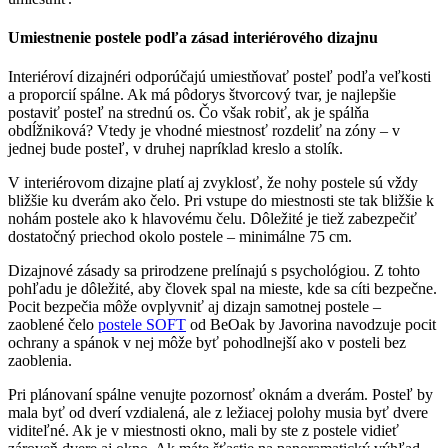
Umiestnenie postele podľa zásad interiérového dizajnu
Interiéroví dizajnéri odporúčajú umiestňovať posteľ podľa veľkosti
a proporcií spálne. Ak má pôdorys štvorcový tvar, je najlepšie
postaviť posteľ na strednú os. Čo však robiť, ak je spálňa
obdĺžniková? Vtedy je vhodné miestnosť rozdeliť na zóny – v
jednej bude posteľ, v druhej napríklad kreslo a stolík.
V interiérovom dizajne platí aj zvyklosť, že nohy postele sú vždy
bližšie ku dverám ako čelo. Pri vstupe do miestnosti ste tak bližšie k
nohám postele ako k hlavovému čelu. Dôležité je tiež zabezpečiť
dostatočný priechod okolo postele – minimálne 75 cm.
Dizajnové zásady sa prirodzene prelínajú s psychológiou. Z tohto
pohľadu je dôležité, aby človek spal na mieste, kde sa cíti bezpečne.
Pocit bezpečia môže ovplyvniť aj dizajn samotnej postele –
zaoblené čelo
postele SOFT
od BeOak by Javorina navodzuje pocit
ochrany a spánok v nej môže byť pohodlnejší ako v posteli bez
zaoblenia.
Pri plánovaní spálne venujte pozornosť oknám a dverám. Posteľ by
mala byť od dverí vzdialená, ale z ležiacej polohy musia byť dvere
viditeľné. Ak je v miestnosti okno, mali by ste z postele vidieť