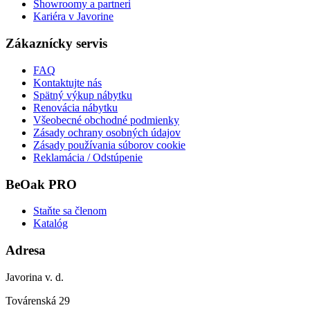
Showroomy a partneri
Kariéra v Javorine
Zákaznícky servis
FAQ
Kontaktujte nás
Spätný výkup nábytku
Renovácia nábytku
Všeobecné obchodné podmienky
Zásady ochrany osobných údajov
Zásady používania súborov cookie
Reklamácia / Odstúpenie
BeOak PRO
Staňte sa členom
Katalóg
Adresa
Javorina v. d.
Továrenská 29