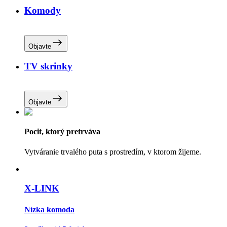
Komody
Objavte
TV skrinky
Objavte
Pocit, ktorý pretrváva
Vytváranie trvalého puta s prostredím, v ktorom žijeme.
X-LINK
Nízka komoda