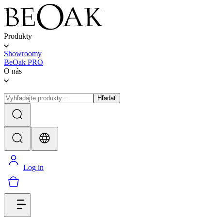
Produkty
Showroomy
BeOak PRO
O nás
Hľadať
Log in