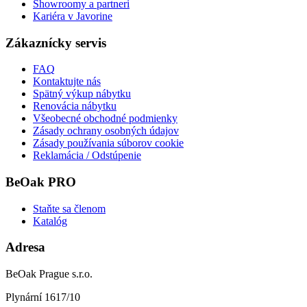
Showroomy a partneri
Kariéra v Javorine
Zákaznícky servis
FAQ
Kontaktujte nás
Spätný výkup nábytku
Renovácia nábytku
Všeobecné obchodné podmienky
Zásady ochrany osobných údajov
Zásady používania súborov cookie
Reklamácia / Odstúpenie
BeOak PRO
Staňte sa členom
Katalóg
Adresa
BeOak Prague s.r.o.
Plynární 1617/10