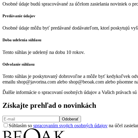
Osobné údaje budú spracovávané za účelom zasielania noviniek o pro
Predávanie údajov
Osobné údaje môžu byť predávané dodávateľom, ktorí poskytujú vyšši
Doba udelenia súhlasu
Tento súhlas je udelený na dobu 10 rokov.
Odvolanie súhlasu
Tento súhlas je poskytovaný dobrovoľne a môže byť kedykoľvek odvol
emailu
shop@javorina.com
alebo
shop@beoak.com
alebo písomne na
Ďalšie informácie o spracovaní osobných údajov a Vašich právach sú 
Získajte prehľad o novinkách
Odoberať
Súhlasím so
spracovaním svojich osobných údajov
na účel zasiela