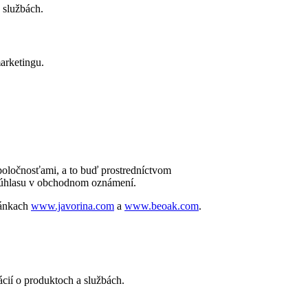
 službách.
arketingu.
poločnosťami, a to buď prostredníctvom
 súhlasu v obchodnom oznámení.
ránkach
www.javorina.com
a
www.beoak.com
.
cií o produktoch a službách.