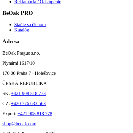
Reklamácia / Odstúpenie
BeOak PRO
Staňte sa členom
Katalóg
Adresa
BeOak Prague s.r.o.
Plynární 1617/10
170 00 Praha 7 - Holešovice
ČESKÁ REPUBLIKA
SK:
+421 908 818 778
CZ:
+420 776 633 563
Export:
+421 908 818 778
shop@beoak.com