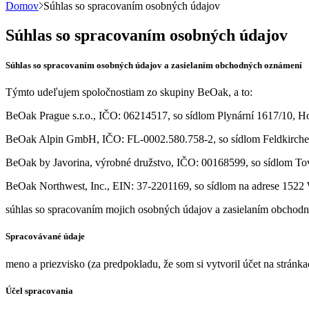
Domov
Súhlas so spracovaním osobných údajov
Súhlas so spracovaním osobných údajov
Súhlas so spracovaním osobných údajov a zasielaním obchodných oznámení
Týmto udeľujem spoločnostiam zo skupiny BeOak, a to:
BeOak Prague s.r.o., IČO: 06214517, so sídlom Plynární 1617/10, Ho
BeOak Alpin GmbH, IČO: FL-0002.580.758-2, so sídlom Feldkirchers
BeOak by Javorina, výrobné družstvo, IČO: 00168599, so sídlom Tov
BeOak Northwest, Inc., EIN: 37-2201169, so sídlom na adrese 1522 W
súhlas so spracovaním mojich osobných údajov a zasielaním obchod
Spracovávané údaje
meno a priezvisko (za predpokladu, že som si vytvoril účet na stránk
Účel spracovania