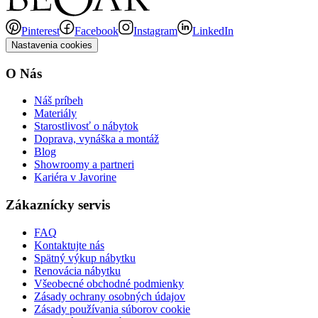
Pinterest
Facebook
Instagram
LinkedIn
Nastavenia cookies
O Nás
Náš príbeh
Materiály
Starostlivosť o nábytok
Doprava, vynáška a montáž
Blog
Showroomy a partneri
Kariéra v Javorine
Zákaznícky servis
FAQ
Kontaktujte nás
Spätný výkup nábytku
Renovácia nábytku
Všeobecné obchodné podmienky
Zásady ochrany osobných údajov
Zásady používania súborov cookie