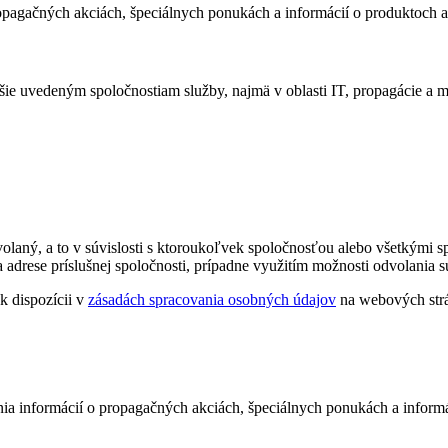
pagačných akciách, špeciálnych ponukách a informácií o produktoch a
e uvedeným spoločnostiam služby, najmä v oblasti IT, propagácie a m
aný, a to v súvislosti s ktoroukoľvek spoločnosťou alebo všetkými s
 adrese príslušnej spoločnosti, prípadne využitím možnosti odvolania
k dispozícii v
zásadách spracovania osobných údajov
na webových st
nia informácií o propagačných akciách, špeciálnych ponukách a informá