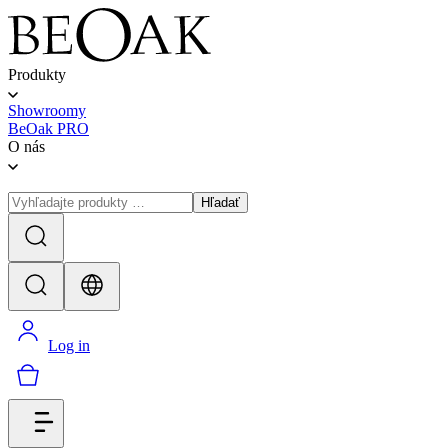
Produkty
Showroomy
BeOak PRO
O nás
Hľadať
Log in