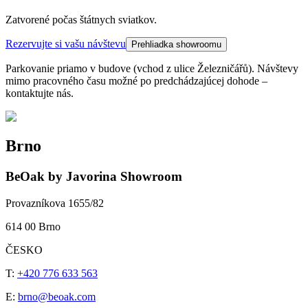
Zatvorené počas štátnych sviatkov.
Rezervujte si vašu návštevu
Prehliadka showroomu
Parkovanie priamo v budove (vchod z ulice Železničářů). Návštevy
mimo pracovného času možné po predchádzajúcej dohode –
kontaktujte nás.
Brno
BeOak by Javorina Showroom
Provazníkova 1655/82
614 00 Brno
ČESKO
T:
+420 776 633 563
E:
brno@beoak.com