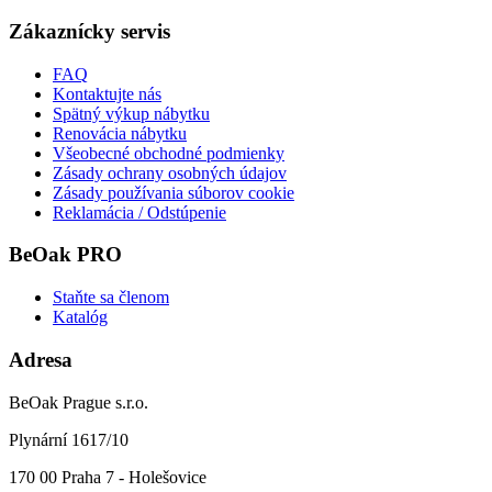
Zákaznícky servis
FAQ
Kontaktujte nás
Spätný výkup nábytku
Renovácia nábytku
Všeobecné obchodné podmienky
Zásady ochrany osobných údajov
Zásady používania súborov cookie
Reklamácia / Odstúpenie
BeOak PRO
Staňte sa členom
Katalóg
Adresa
BeOak Prague s.r.o.
Plynární 1617/10
170 00 Praha 7 - Holešovice