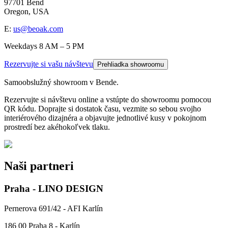
97701 Bend
Oregon, USA
E:
us@beoak.com
Weekdays 8 AM – 5 PM
Rezervujte si vašu návštevu
Prehliadka showroomu
Samoobslužný showroom v Bende.
Rezervujte si návštevu online a vstúpte do showroomu pomocou
QR kódu. Doprajte si dostatok času, vezmite so sebou svojho
interiérového dizajnéra a objavujte jednotlivé kusy v pokojnom
prostredí bez akéhokoľvek tlaku.
Naši partneri
Praha - LINO DESIGN
Pernerova 691/42 - AFI Karlín
186 00 Praha 8 - Karlín