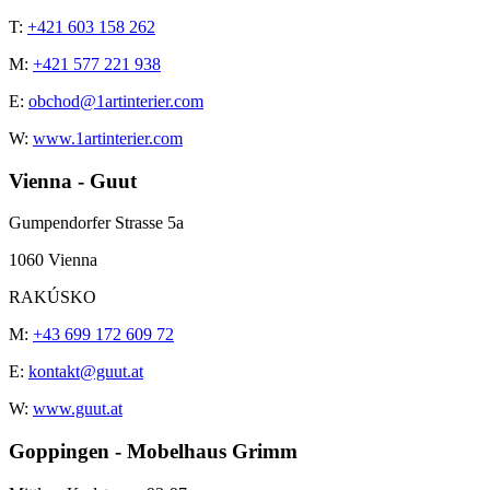
T:
+421 603 158 262
M:
+421 577 221 938
E:
obchod@1artinterier.com
W:
www.1artinterier.com
Vienna - Guut
Gumpendorfer Strasse 5a
1060 Vienna
RAKÚSKO
M:
+43 699 172 609 72
E:
kontakt@guut.at
W:
www.guut.at
Goppingen - Mobelhaus Grimm