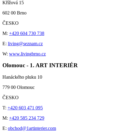
Křížová 15
602 00 Brno
ČESKO
M:
+420 604 730 738
E:
living@seznam.cz
W:
www.livingbrno.cz
Olomouc - 1. ART INTERIÉR
Hanáckého pluku 10
779 00 Olomouc
ČESKO
T:
+420 603 471 095
M:
+420 585 234 729
E:
obchod@1artinterier.com