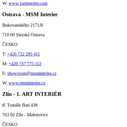
W:
www.1artinterier.com
Ostrava - MSM Interier
Bukovanského 2171/8
710 00 Slezská Ostrava
ČESKO
T:
+420 732 295 411
M:
+420 737 775 112
E:
showroom@msminterier.cz
W:
www.msminterier.cz
Zlín - 1. ART INTERIÉR
tř. Tomáše Bati 438
763 02 Zlín - Malenovice
ČESKO