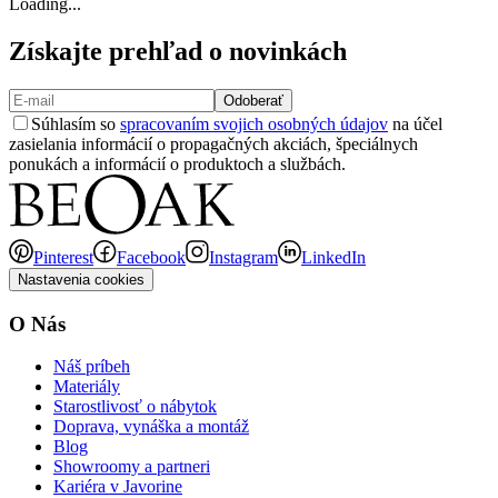
Loading...
Získajte prehľad o novinkách
Odoberať
Súhlasím so
spracovaním svojich osobných údajov
na účel
zasielania informácií o propagačných akciách, špeciálnych
ponukách a informácií o produktoch a službách.
Pinterest
Facebook
Instagram
LinkedIn
Nastavenia cookies
O Nás
Náš príbeh
Materiály
Starostlivosť o nábytok
Doprava, vynáška a montáž
Blog
Showroomy a partneri
Kariéra v Javorine