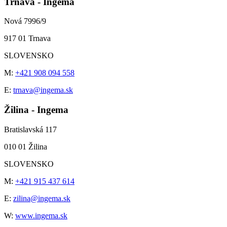
Trnava - Ingema
Nová 7996/9
917 01 Trnava
SLOVENSKO
M:
+421 908 094 558
E:
trnava@ingema.sk
Žilina - Ingema
Bratislavská 117
010 01 Žilina
SLOVENSKO
M:
+421 915 437 614
E:
zilina@ingema.sk
W:
www.ingema.sk