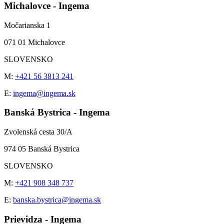
Michalovce - Ingema
Močarianska 1
071 01 Michalovce
SLOVENSKO
M:
+421 56 3813 241
E:
ingema@ingema.sk
Banská Bystrica - Ingema
Zvolenská cesta 30/A
974 05 Banská Bystrica
SLOVENSKO
M:
+421 908 348 737
E:
banska.bystrica@ingema.sk
Prievidza - Ingema