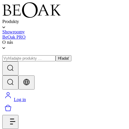
Produkty
Showroomy
BeOak PRO
O nás
Hľadať
Log in