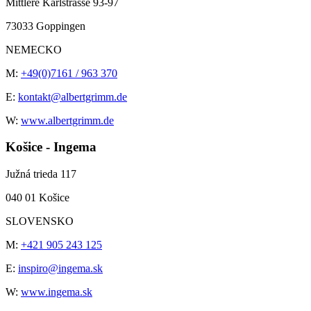
Mittlere Karlstrasse 93-97
73033 Goppingen
NEMECKO
M:
+49(0)7161 / 963 370
E:
kontakt@albertgrimm.de
W:
www.albertgrimm.de
Košice - Ingema
Južná trieda 117
040 01 Košice
SLOVENSKO
M:
+421 905 243 125
E:
inspiro@ingema.sk
W:
www.ingema.sk