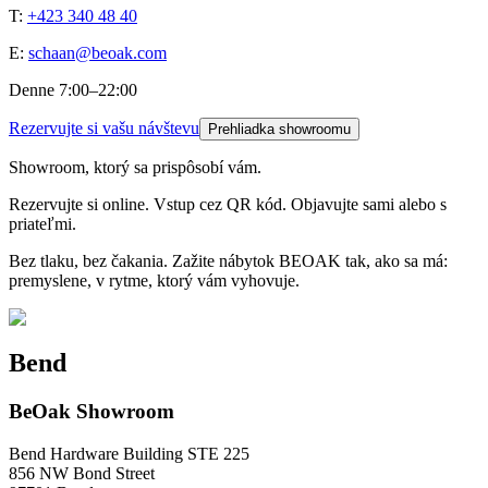
T:
+423 340 48 40
E:
schaan@beoak.com
Denne 7:00–22:00
Rezervujte si vašu návštevu
Prehliadka showroomu
Showroom, ktorý sa prispôsobí vám.
Rezervujte si online. Vstup cez QR kód. Objavujte sami alebo s
priateľmi.
Bez tlaku, bez čakania. Zažite nábytok BEOAK tak, ako sa má:
premyslene, v rytme, ktorý vám vyhovuje.
Bend
BeOak Showroom
Bend Hardware Building STE 225
856 NW Bond Street