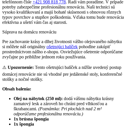
telefónnom čísle
+421 908 818 778
. Radi vám poradíme. V prípade
potreby zabezpečíme profesionálnu renováciu. Naši technici sú
vysoko kvalifikovaní a majú bohaté skúsenosti s obnovou rôznych
typov povrchov a stupňov poškodenia. Vďaka tomu bude renovácia
efektívna a ušetrí vám čas aj starosti.
Súprava na domácu renováciu
Pre zachovanie krásy a dlhej životnosti vášho olejovaného nábytku
si môžete náš originálny
ošetrujúci balíček
pohodlne zakúpiť
prostredníctvom nášho e-shopu. Osviežujúce ošetrenie odporúčame
zvyčajne po približne jednom roku používania.
⚠️
Upozornenie:
Tento ošetrujúci balíček a nižšie uvedený postup
domácej renovácie nie sú vhodné pre jedálenské stoly, konferenčné
stolíky a nočné stolíky.
Obsah balenia:
Olej na nábytok (250 ml):
dodá vášmu nábytku krásny
zamatový lesk a zároveň ho chráni pred vlhkosťou a
škrabancami.
(Poznámka: Pri plochách nad 2 m²
odporúčame profesionálnu renováciu.)
1x brúsna špongia
1x špongia