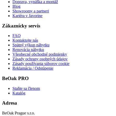
Doprava, vynáška a montáž
Blog
Showroomy a partneri
Kariéra v Javorine
Zákaznícky servis
FAQ
Kontaktujte nás
Spätný výkup nábytku
Renovácia nábytku
Všeobecné obchodné podmienky
Zásady ochrany osobných údajov
Zásady používania súborov cookie
Reklamácia / Odstúpenie
BeOak PRO
Staňte sa členom
Katalóg
Adresa
BeOak Prague s.r.o.