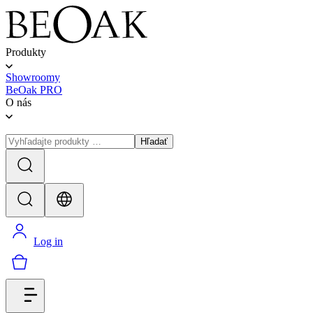
Produkty
Showroomy
BeOak PRO
O nás
Hľadať
Log in