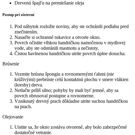
Drevenú špajľu na premiešanie oleja
Postup pri ošetrení
Pod nábytok rozložte noviny, aby ste ochránili podlahu pred
znečistením.
Nasaďte si ochranné rukavice a otvorte okno.
Povrch očistite vlhkou handričkou namočenou v mydlovej
vode, aby ste odstránili mastnotu a nečistoty.
Čistou bavlnenou handričkou utrite povrch úplne dosucha.
Brúsenie
Vezmite brúsnu špongiu a rovnomernými ťahmi (nie
krúživými) prebrúste celú kontaktnú plochu v smere vlákien
(kresby) dreva.
Netlačte príliš silno; pohyby by mali byť jemné, aby sa
povrch obrusoval postupne a rovnomerne.
Vzniknutý drevný prach dôkladne utrite suchou handričkou
na prach.
Olejovanie
Uistite sa, že okno zostáva otvorené, aby bolo zabezpečené
dostatočné vetranie.