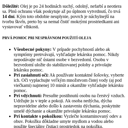
Dôležité:
Olej je po 24 hodinách suchý, odolný, nefarbí a neotiera
sa. Plnú ochranu však poskytuje až po úplnom vytvrdnutí, čo trvá
14 dní
. Kým toto obdobie neuplynie, povrch je náchylnejší na
tvorbu škvŕn, preto by sa nemal čistiť mokrými prostriedkami ani
vystavovať vlhkosti.
PRVÁ POMOC PRI NESPRÁVNOM POUŽITÍ OLEJA
Všeobecné pokyny:
V prípade pochybností alebo ak
symptómy pretrvávajú, vyhľadajte lekársku pomoc. Nikdy
nepodávajte nič ústami osobe v bezvedomí. Osobu v
bezvedomí uložte do stabilizovanej polohy a privolajte
lekársku pomoc.
Pri zasiahnutí očí:
Ak používate kontaktné šošovky, vyberte
ich. Oči vyplachujte veľkým množstvom čistej vody (aj pod
viečkami) najmenej 10 minút a okamžite vyhľadajte lekársku
pomoc.
Pri vdýchnutí:
Presuňte postihnutú osobu na čerstvý vzduch.
Udržujte ju v teple a pokoji. Ak osoba nedýcha, dýcha
nepravidelne alebo došlo k zastaveniu dýchania, poskytnite
umelé dýchanie a okamžite privolajte lekársku pomoc.
Pri kontakte s pokožkou:
Vyzlečte kontaminovaný odev a
obuv. Pokožku dôkladne umyte mydlom a vodou alebo
použite špeciálny čistiaci prostriedok na pokožku.