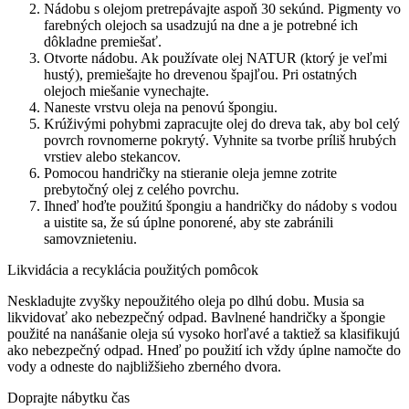
Nádobu s olejom pretrepávajte aspoň 30 sekúnd. Pigmenty vo
farebných olejoch sa usadzujú na dne a je potrebné ich
dôkladne premiešať.
Otvorte nádobu. Ak používate olej NATUR (ktorý je veľmi
hustý), premiešajte ho drevenou špajľou. Pri ostatných
olejoch miešanie vynechajte.
Naneste vrstvu oleja na penovú špongiu.
Krúživými pohybmi zapracujte olej do dreva tak, aby bol celý
povrch rovnomerne pokrytý. Vyhnite sa tvorbe príliš hrubých
vrstiev alebo stekancov.
Pomocou handričky na stieranie oleja jemne zotrite
prebytočný olej z celého povrchu.
Ihneď hoďte použitú špongiu a handričky do nádoby s vodou
a uistite sa, že sú úplne ponorené, aby ste zabránili
samovznieteniu.
Likvidácia a recyklácia použitých pomôcok
Neskladujte zvyšky nepoužitého oleja po dlhú dobu. Musia sa
likvidovať ako nebezpečný odpad. Bavlnené handričky a špongie
použité na nanášanie oleja sú vysoko horľavé a taktiež sa klasifikujú
ako nebezpečný odpad. Hneď po použití ich vždy úplne namočte do
vody a odneste do najbližšieho zberného dvora.
Doprajte nábytku čas