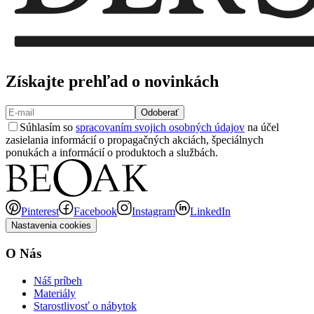
Získajte prehľad o novinkách
Odoberať
Súhlasím so
spracovaním svojich osobných údajov
na účel
zasielania informácií o propagačných akciách, špeciálnych
ponukách a informácií o produktoch a službách.
Pinterest
Facebook
Instagram
LinkedIn
Nastavenia cookies
O Nás
Náš príbeh
Materiály
Starostlivosť o nábytok