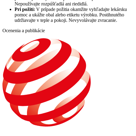
Nepoužívajte rozpúšťadlá ani riedidlá.
Pri požití:
V prípade požitia okamžite vyhľadajte lekársku
pomoc a ukážte obal alebo etiketu výrobku. Postihnutého
udržiavajte v teple a pokoji. Nevyvolávajte zvracanie.
Ocenenia a publikácie