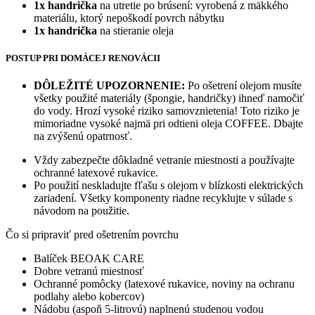
1x handrička
na utretie po brúsení: vyrobená z mäkkého
materiálu, ktorý nepoškodí povrch nábytku
1x handrička
na stieranie oleja
POSTUP PRI DOMÁCEJ RENOVÁCII
DÔLEŽITÉ UPOZORNENIE:
Po ošetrení olejom musíte
všetky použité materiály (špongie, handričky) ihneď namočiť
do vody. Hrozí vysoké riziko samovznietenia! Toto riziko je
mimoriadne vysoké najmä pri odtieni oleja COFFEE. Dbajte
na zvýšenú opatrnosť.
Vždy zabezpečte dôkladné vetranie miestnosti a používajte
ochranné latexové rukavice.
Po použití neskladujte fľašu s olejom v blízkosti elektrických
zariadení. Všetky komponenty riadne recyklujte v súlade s
návodom na použitie.
Čo si pripraviť pred ošetrením povrchu
Balíček BEOAK CARE
Dobre vetranú miestnosť
Ochranné pomôcky (latexové rukavice, noviny na ochranu
podlahy alebo kobercov)
Nádobu (aspoň 5-litrovú) naplnenú studenou vodou