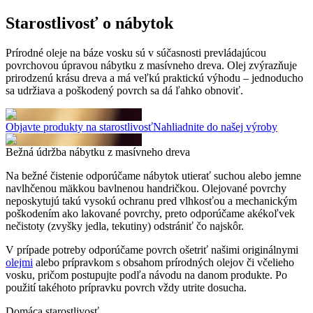
Starostlivosť
o nábytok
Prírodné oleje na báze vosku sú v súčasnosti prevládajúcou
povrchovou úpravou nábytku z masívneho dreva. Olej zvýrazňuje
prirodzenú krásu dreva a má veľkú praktickú výhodu – jednoducho
sa udržiava a poškodený povrch sa dá ľahko obnoviť.
Objavte produkty na starostlivosť
Nahliadnite do našej výroby
Bežná údržba nábytku z masívneho dreva
Na bežné čistenie odporúčame nábytok utierať suchou alebo jemne
navlhčenou mäkkou bavlnenou handričkou. Olejované povrchy
neposkytujú takú vysokú ochranu pred vlhkosťou a mechanickým
poškodením ako lakované povrchy, preto odporúčame akékoľvek
nečistoty (zvyšky jedla, tekutiny) odstrániť čo najskôr.
V prípade potreby odporúčame povrch ošetriť našimi originálnymi
olejmi
alebo prípravkom s obsahom prírodných olejov či včelieho
vosku, pričom postupujte podľa návodu na danom produkte. Po
použití takéhoto prípravku povrch vždy utrite dosucha.
Domáca starostlivosť