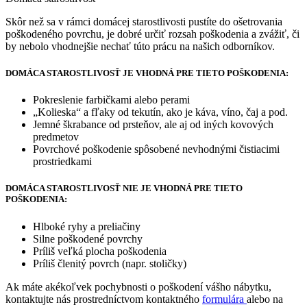
Skôr než sa v rámci domácej starostlivosti pustíte do ošetrovania
poškodeného povrchu, je dobré určiť rozsah poškodenia a zvážiť, či
by nebolo vhodnejšie nechať túto prácu na našich odborníkov.
DOMÁCA STAROSTLIVOSŤ JE VHODNÁ PRE TIETO POŠKODENIA:
Pokreslenie farbičkami alebo perami
„Kolieska“ a fľaky od tekutín, ako je káva, víno, čaj a pod.
Jemné škrabance od prsteňov, ale aj od iných kovových
predmetov
Povrchové poškodenie spôsobené nevhodnými čistiacimi
prostriedkami
DOMÁCA STAROSTLIVOSŤ NIE JE VHODNÁ PRE TIETO
POŠKODENIA:
Hlboké ryhy a preliačiny
Silne poškodené povrchy
Príliš veľká plocha poškodenia
Príliš členitý povrch (napr. stoličky)
Ak máte akékoľvek pochybnosti o poškodení vášho nábytku,
kontaktujte nás prostredníctvom kontaktného
formulára
alebo na