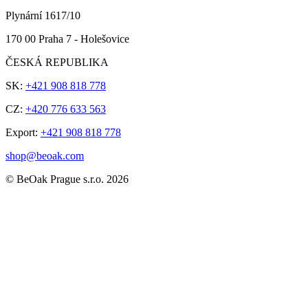
Plynární 1617/10
170 00 Praha 7 - Holešovice
ČESKÁ REPUBLIKA
SK:
+421 908 818 778
CZ:
+420 776 633 563
Export:
+421 908 818 778
shop@beoak.com
©
BeOak Prague s.r.o.
2026