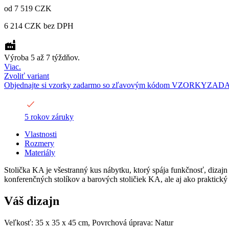
od
7 519 CZK
6 214 CZK
bez DPH
Výroba 5 až 7 týždňov.
Viac.
Zvoliť variant
Objednajte si vzorky zadarmo so zľavovým kódom VZORKYZA
5 rokov záruky
Vlastnosti
Rozmery
Materiály
Stolička KA je všestranný kus nábytku, ktorý spája funkčnosť, dizajn
konferenčných stolíkov a barových stoličiek KA, ale aj ako praktický 
Váš dizajn
Veľkosť: 35 x 35 x 45 cm, Povrchová úprava: Natur