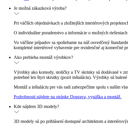
Je možná zákazková výroba?
Pri väčších objednávkach a zložitejších interiérových projekto
O individuálne poradenstvo a informácie o možných riešeniach
Vo väčšine prípadov sa spoliehame na náš osvedčený štandardn
kompletné interiérové vybavenie pre rezidenčné aj komerčné pri
Ako prebieha montáž výrobkov?
Výrobky ako komody, stoličky a TV skrinky sú dodávané v zmo
potrebné len štyri skrutky (pozri inštaláciu). Výrobky sú bal
Montáž a inštaláciu pre vás radi zabezpečíme spolu s naším vl
Podrobnosti nájdete na stránke Doprava, vynáška a montáž.
Kde nájdem 3D modely?
3D modely sú po prihlásení dostupné architektom a interiérov