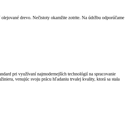
 olejované drevo. Nečistoty okamžite zotrite. Na údržbu odporúčame
andard pri využívaní najmodernejších technológií na spracovanie
niera, venujúc svoju prácu hľadaniu trvalej kvality, ktorá sa stala