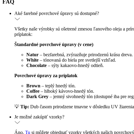
FAQ
Aké farebné povrchové úpravy sú dostupné?
Všetky naše výrobky sú ošetrené zmesou ľanového oleja a príro
príplatok:
Štandardné povrchové úpravy (v cene)
Natur
– bezfarebná, zvýrazňuje prirodzenú krásu dreva.
White
– tónovaná do biela pre svetlejší vzhľad.
Chocolate
– sýty kakaovo-hnedý odtieň.
Povrchové úpravy za príplatok
Brown
– teplý hnedý tón.
Coffee
– hlboký kávovo-hnedý tón.
Dark Grey
– jemný sivohnedý tón (dostupné iba pre reg
💡
Tip:
Dub časom prirodzene tmavne v dôsledku UV žiarenia a
Je možné zakúpiť vzorky?
Áno.
Tu
si môžete objednať vzorky všetkých našich povrchový