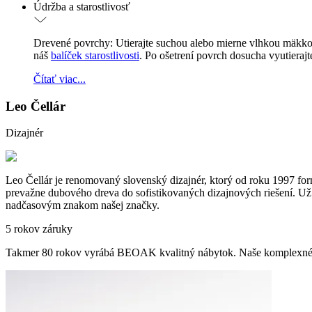
Údržba a starostlivosť
Drevené povrchy: Utierajte suchou alebo mierne vlhkou mäkko
náš
balíček starostlivosti
. Po ošetrení povrch dosucha vyutieraj
Čítať viac...
Leo Čellár
Dizajnér
Leo Čellár je renomovaný slovenský dizajnér, ktorý od roku 1997 form
prevažne dubového dreva do sofistikovaných dizajnových riešení. Už vi
nadčasovým znakom našej značky.
5 rokov záruky
Takmer 80 rokov vyrábá BEOAK kvalitný nábytok. Naše komplexné 