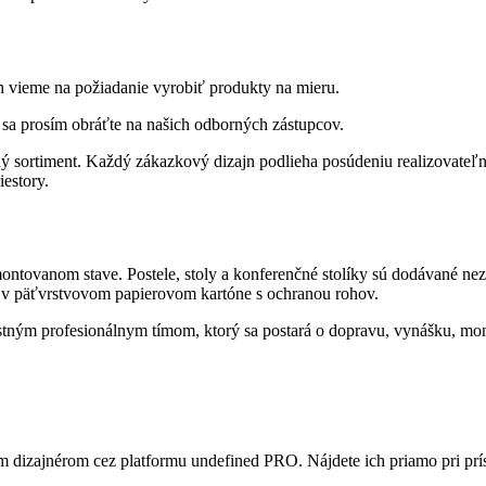
ch vieme na požiadanie vyrobiť produkty na mieru.
 sa prosím obráťte na našich odborných zástupcov.
ý sortiment. Každý zákazkový dizajn podlieha posúdeniu realizovateľno
estory.
ntovanom stave. Postele, stoly a konferenčné stolíky sú dodávané ne
ené v päťvrstvovom papierovom kartóne s ochranou rohov.
astným profesionálnym tímom, ktorý sa postará o dopravu, vynášku, mon
ým dizajnérom cez platformu undefined PRO. Nájdete ich priamo pri pr