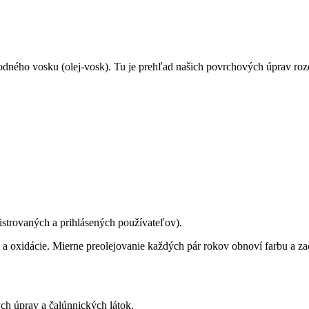
dného vosku (olej-vosk). Tu je prehľad našich povrchových úprav rozde
istrovaných a prihlásených používateľov).
 oxidácie. Mierne preolejovanie každých pár rokov obnoví farbu a z
ch úprav a čalúnnických látok.