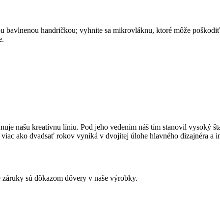
u bavlnenou handričkou; vyhnite sa mikrovláknu, ktoré môže poškodiť
te.
uje našu kreatívnu líniu. Pod jeho vedením náš tím stanovil vysoký št
ac ako dvadsať rokov vyniká v dvojitej úlohe hlavného dizajnéra a inži
záruky sú dôkazom dôvery v naše výrobky.