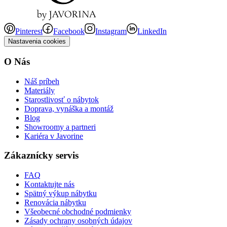
Pinterest
Facebook
Instagram
LinkedIn
Nastavenia cookies
O Nás
Náš príbeh
Materiály
Starostlivosť o nábytok
Doprava, vynáška a montáž
Blog
Showroomy a partneri
Kariéra v Javorine
Zákaznícky servis
FAQ
Kontaktujte nás
Spätný výkup nábytku
Renovácia nábytku
Všeobecné obchodné podmienky
Zásady ochrany osobných údajov