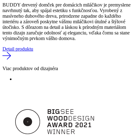
BUDDY drevený domček pre domácich miláčikov je premyslene
navrhnutý tak, aby spájal estetiku s funkčnosťou. Vyrobený z
masívneho dubového dreva, prirodzene zapadne do každého
interiéru a zároveň poskytne vášmu miláčikovi útulné a štýlové
útočisko. S dôrazom na detail a láskou k prírodným materiálom
tento dizajn zaručuje odolnosť aj eleganciu, vďaka čomu sa stane
výnimočným prvkom vášho domova.
Detail produktu
Viac produktov od dizajnéra