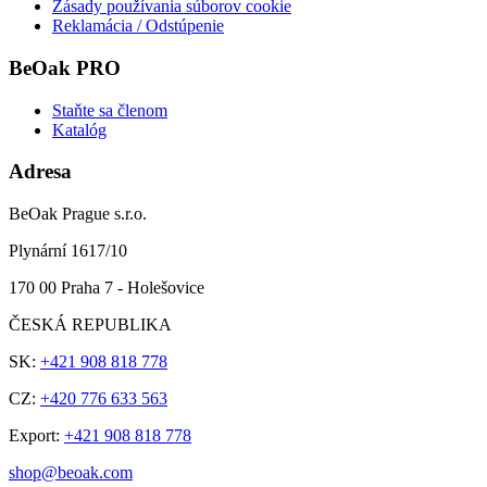
Zásady používania súborov cookie
Reklamácia / Odstúpenie
BeOak PRO
Staňte sa členom
Katalóg
Adresa
BeOak Prague s.r.o.
Plynární 1617/10
170 00 Praha 7 - Holešovice
ČESKÁ REPUBLIKA
SK:
+421 908 818 778
CZ:
+420 776 633 563
Export:
+421 908 818 778
shop@beoak.com