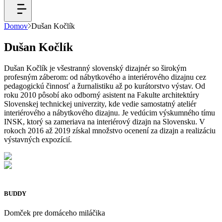
Domov
Dušan Kočlík
Dušan Kočlík
Dušan Kočlík je všestranný slovenský dizajnér so širokým
profesným záberom: od nábytkového a interiérového dizajnu cez
pedagogickú činnosť a žurnalistiku až po kurátorstvo výstav. Od
roku 2010 pôsobí ako odborný asistent na Fakulte architektúry
Slovenskej technickej univerzity, kde vedie samostatný ateliér
interiérového a nábytkového dizajnu. Je vedúcim výskumného tímu
INSK, ktorý sa zameriava na interiérový dizajn na Slovensku. V
rokoch 2016 až 2019 získal množstvo ocenení za dizajn a realizáciu
výstavných expozícií.
BUDDY
Domček pre domáceho miláčika