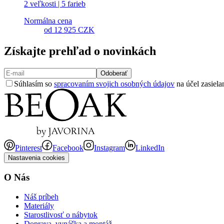
2 veľkosti | 5 farieb
Normálna cena
od
12 925 CZK
Získajte prehľad o novinkách
Odoberať
Súhlasím so
spracovaním svojich osobných údajov
na účel zasiela
Pinterest
Facebook
Instagram
LinkedIn
Nastavenia cookies
O Nás
Náš príbeh
Materiály
Starostlivosť o nábytok
Doprava, vynáška a montáž