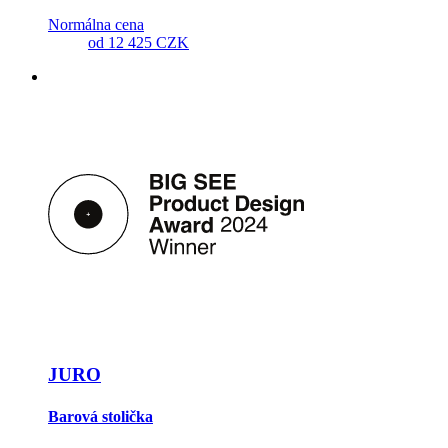
Normálna cena
od
12 425 CZK
JURO
Barová stolička