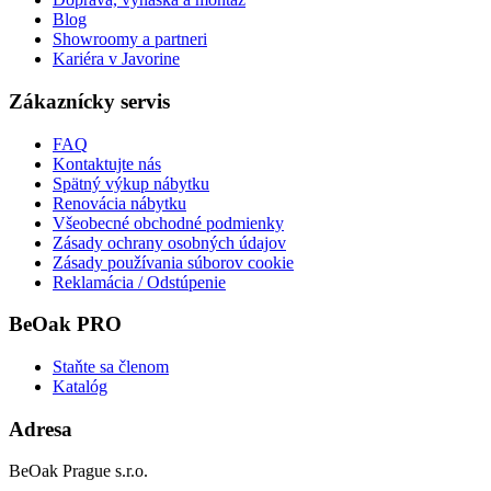
Blog
Showroomy a partneri
Kariéra v Javorine
Zákaznícky servis
FAQ
Kontaktujte nás
Spätný výkup nábytku
Renovácia nábytku
Všeobecné obchodné podmienky
Zásady ochrany osobných údajov
Zásady používania súborov cookie
Reklamácia / Odstúpenie
BeOak PRO
Staňte sa členom
Katalóg
Adresa
BeOak Prague s.r.o.