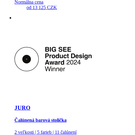
Normálna cena
od
13 125 CZK
JURO
Čalúnená barová stolička
2 veľkosti | 5 farieb | 11 čalúnení