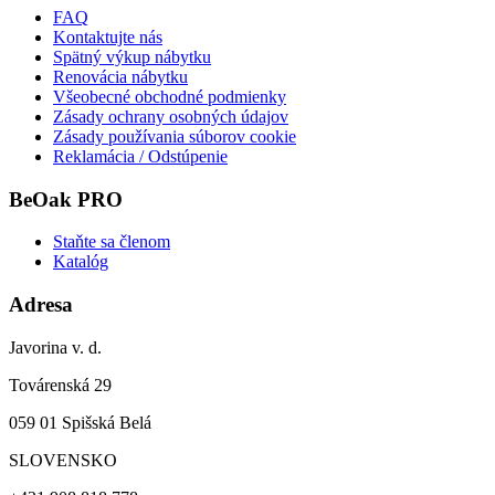
FAQ
Kontaktujte nás
Spätný výkup nábytku
Renovácia nábytku
Všeobecné obchodné podmienky
Zásady ochrany osobných údajov
Zásady používania súborov cookie
Reklamácia / Odstúpenie
BeOak PRO
Staňte sa členom
Katalóg
Adresa
Javorina v. d.
Továrenská 29
059 01 Spišská Belá
SLOVENSKO