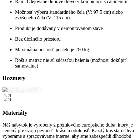
Rám: Olejované dubové drevo v kombinácii s čalúnením
Možnosť výberu štandardného čela (V: 97,5 cm) alebo
zvýšeného čela (V: 115 cm)
Produkt je dodávaný v demontovanom stave
Bez úložného priestoru
Maximálna nosnosť postele je 260 kg
Rošt a matrac nie sú súčasťou balenia (možnosť dokúpiť
samostatne)
Rozmery
Materiály
Náš nábytok je vyrobený z prémiového európskeho duba, ktorý je
cenený pre svoju pevnosť, krásu a odolnosť. Každý kus starostlivo
vyberáme a spracovávame interne, aby sme zabezpečili dlhodobú