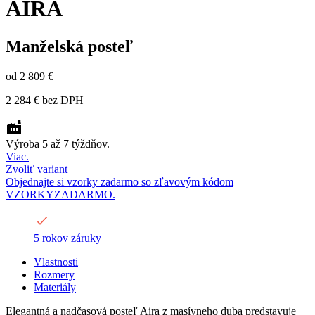
AIRA
Manželská posteľ
od
2 809 €
2 284 €
bez DPH
Výroba 5 až 7 týždňov.
Viac.
Zvoliť variant
Objednajte si vzorky zadarmo so zľavovým kódom
VZORKYZADARMO.
5 rokov záruky
Vlastnosti
Rozmery
Materiály
Elegantná a nadčasová posteľ Aira z masívneho duba predstavuje