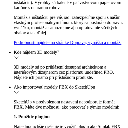
inštaláciu). Výrobky sú balené v päťvrstvovom papierovom
kartóne s ochranou rohov.
Montáž a inštaláciu pre vás radi zabezpečíme spolu s naším
vlastným profesionálnym tímom, ktorý sa postará o dopravu,
vynášku, montáž a samozrejme aj o upratovanie všetkých
obalov a tak ďalej.
Podrobnosti nájdete na stránke Doprava, vynáška a montáž.
Kde nájdem 3D modely?
3D modely sú po prihlásení dostupné architektom a
interiérovým dizajnérom cez platformu undefined PRO.
Nájdete ich priamo pri príslušnom produkte.
Ako importovať modely FBX do SketchUpu
SketchUp v predvolenom nastavení nepodporuje formát
FBX. Máte dve možnosti, ako pracovať s týmito modelmi:
1. Použitie pluginu
Najjednoduchšie riešenie je využiť plugin ako Simlab FBX