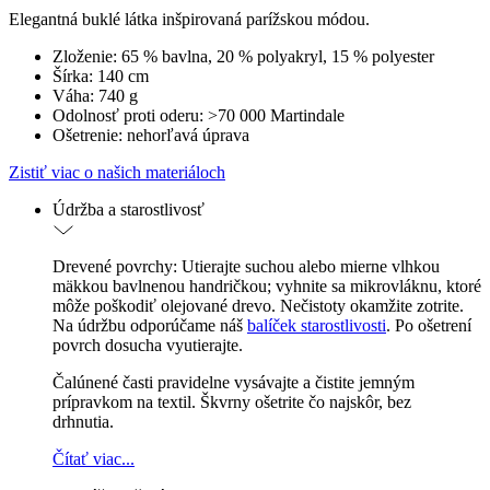
Elegantná buklé látka inšpirovaná parížskou módou.
Zloženie: 65 % bavlna, 20 % polyakryl, 15 % polyester
Šírka: 140 cm
Váha: 740 g
Odolnosť proti oderu: >70 000 Martindale
Ošetrenie: nehorľavá úprava
Zistiť viac o našich materiáloch
Údržba a starostlivosť
Drevené povrchy: Utierajte suchou alebo mierne vlhkou
mäkkou bavlnenou handričkou; vyhnite sa mikrovláknu, ktoré
môže poškodiť olejované drevo. Nečistoty okamžite zotrite.
Na údržbu odporúčame náš
balíček starostlivosti
. Po ošetrení
povrch dosucha vyutierajte.
Čalúnené časti pravidelne vysávajte a čistite jemným
prípravkom na textil. Škvrny ošetrite čo najskôr, bez
drhnutia.
Čítať viac...