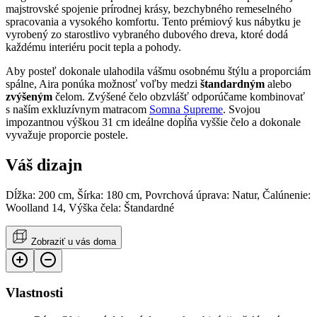
majstrovské spojenie prírodnej krásy, bezchybného remeselného
spracovania a vysokého komfortu. Tento prémiový kus nábytku je
vyrobený zo starostlivo vybraného dubového dreva, ktoré dodá
každému interiéru pocit tepla a pohody.
Aby posteľ dokonale ulahodila vášmu osobnému štýlu a proporciám
spálne, Aira ponúka možnosť voľby medzi
štandardným
alebo
zvýšeným
čelom. Zvýšené čelo obzvlášť odporúčame kombinovať
s naším exkluzívnym matracom
Somna Supreme
. Svojou
impozantnou výškou 31 cm ideálne dopĺňa vyššie čelo a dokonale
vyvažuje proporcie postele.
Váš dizajn
Dĺžka: 200 cm, Šírka: 180 cm, Povrchová úprava: Natur, Čalúnenie:
Woolland 14, Výška čela: Štandardné
Zobraziť u vás doma
Vlastnosti