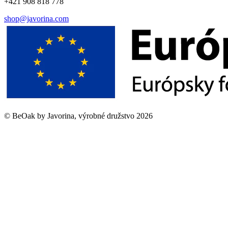
+421 908 818 778
shop@javorina.com
©
BeOak by Javorina, výrobné družstvo
2026