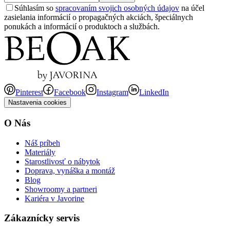
Súhlasím so
spracovaním svojich osobných údajov
na účel
zasielania informácií o propagačných akciách, špeciálnych
ponukách a informácií o produktoch a službách.
Pinterest
Facebook
Instagram
LinkedIn
Nastavenia cookies
O Nás
Náš príbeh
Materiály
Starostlivosť o nábytok
Doprava, vynáška a montáž
Blog
Showroomy a partneri
Kariéra v Javorine
Zákaznícky servis