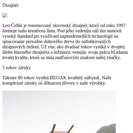
Dizajnér
Leo Čellár je renomovaný slovenský dizajnér, ktorý od roku 1997
formuje našu kreatívnu líniu. Pod jeho vedením náš tím stanovil
vysoký štandard pri využívaní najmodernejších technológií na
spracovanie prevažne dubového dreva do sofistikovaných
dizajnových riešení. Už viac ako dvadsať rokov vyniká v dvojitej
úlohe hlavného dizajnéra a inžiniera, venujúc svoju prácu hľadaniu
trvalej kvality, ktorá sa stala nadčasovým znakom našej značky.
5 rokov záruky
Takmer 80 rokov vyrábá BEOAK kvalitný nábytok. Naše
komplexné záruky sú dôkazom dôvery v naše výrobky.