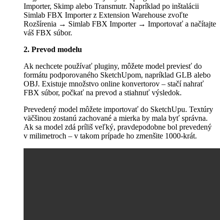
Importer, Skimp alebo Transmutr. Napríklad po inštalácii
Simlab FBX Importer z Extension Warehouse zvoľte
Rozšírenia → Simlab FBX Importer → Importovať a načítajte
váš FBX súbor.
2. Prevod modelu
Ak nechcete používať pluginy, môžete model previesť do
formátu podporovaného SketchUpom, napríklad GLB alebo
OBJ. Existuje množstvo online konvertorov – stačí nahrať
FBX súbor, počkať na prevod a stiahnuť výsledok.
Prevedený model môžete importovať do SketchUpu. Textúry
väčšinou zostanú zachované a mierka by mala byť správna.
Ak sa model zdá príliš veľký, pravdepodobne bol prevedený
v milimetroch – v takom prípade ho zmenšite 1000-krát.