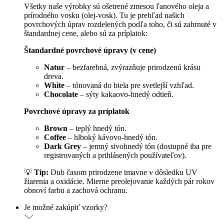
Všetky naše výrobky sú ošetrené zmesou ľanového oleja a
prírodného vosku (olej-vosk). Tu je prehľad našich
povrchových úprav rozdelených podľa toho, či sú zahrnuté v
štandardnej cene, alebo sú za príplatok:
Štandardné povrchové úpravy (v cene)
Natur
– bezfarebná, zvýrazňuje prirodzenú krásu
dreva.
White
– tónovaná do biela pre svetlejší vzhľad.
Chocolate
– sýty kakaovo-hnedý odtieň.
Povrchové úpravy za príplatok
Brown
– teplý hnedý tón.
Coffee
– hlboký kávovo-hnedý tón.
Dark Grey
– jemný sivohnedý tón (dostupné iba pre
registrovaných a prihlásených používateľov).
💡
Tip:
Dub časom prirodzene tmavne v dôsledku UV
žiarenia a oxidácie. Mierne preolejovanie každých pár rokov
obnoví farbu a zachová ochranu.
Je možné zakúpiť vzorky?