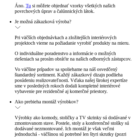
Áno.
Tu
si môžete objednať vzorky všetkých našich
povrchových úprav a čalúnnických látok.
Je možná zákazková výroba?
Pri väčších objednávkach a zložitejších interiérových
projektoch vieme na požiadanie vyrobiť produkty na mieru.
O individuálne poradenstvo a informácie o možných
riešeniach sa prosím obráťte na našich odborných zástupcov.
Vo väčšine prípadov sa spoliehame na náš osvedčený
štandardný sortiment. Každý zákazkový dizajn podlieha
posúdeniu realizovateľnosti. Vďaka našej širokej expertíze
sme v posledných rokoch dodali kompletné interiérové
vybavenie pre rezidenčné aj komerčné priestory.
Ako prebieha montáž výrobkov?
Výrobky ako komody, stoličky a TV skrinky sú dodávané v
zmontovanom stave. Postele, stoly a konferenčné stolíky sú
dodávané nezmontované. Ich montáž je však veľmi
jednoduchá - väčšinou sú potrebné len štyri skrutky (pozri