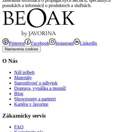
zasielania informácií o propagačných akciách, špeciálnych
ponukách a informácií o produktoch a službách.
Pinterest
Facebook
Instagram
LinkedIn
Nastavenia cookies
O Nás
Náš príbeh
Materiály
Starostlivosť o nábytok
Doprava, vynáška a montáž
Blog
Showroomy a partneri
Kariéra v Javorine
Zákaznícky servis
FAQ