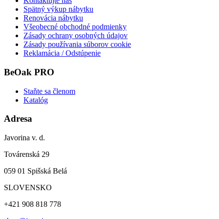
Kontaktujte nás
Spätný výkup nábytku
Renovácia nábytku
Všeobecné obchodné podmienky
Zásady ochrany osobných údajov
Zásady používania súborov cookie
Reklamácia / Odstúpenie
BeOak PRO
Staňte sa členom
Katalóg
Adresa
Javorina v. d.
Továrenská 29
059 01 Spišská Belá
SLOVENSKO
+421 908 818 778