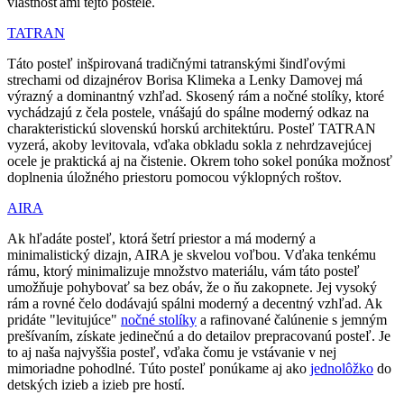
vlastnosťami tejto postele.
TATRAN
Táto posteľ inšpirovaná tradičnými tatranskými šindľovými
strechami od dizajnérov Borisa Klimeka a Lenky Damovej má
výrazný a dominantný vzhľad. Skosený rám a nočné stolíky, ktoré
vychádzajú z čela postele, vnášajú do spálne moderný odkaz na
charakteristickú slovenskú horskú architektúru. Posteľ TATRAN
vyzerá, akoby levitovala, vďaka obkladu sokla z nehrdzavejúcej
ocele je praktická aj na čistenie. Okrem toho sokel ponúka možnosť
doplnenia úložného priestoru pomocou výklopných roštov.
AIRA
Ak hľadáte posteľ, ktorá šetrí priestor a má moderný a
minimalistický dizajn, AIRA je skvelou voľbou. Vďaka tenkému
rámu, ktorý minimalizuje množstvo materiálu, vám táto posteľ
umožňuje pohybovať sa bez obáv, že o ňu zakopnete. Jej vysoký
rám a rovné čelo dodávajú spálni moderný a decentný vzhľad. Ak
pridáte "levitujúce"
nočné stolíky
a rafinované čalúnenie s jemným
prešívaním, získate jedinečnú a do detailov prepracovanú posteľ. Je
to aj naša najvyššia posteľ, vďaka čomu je vstávanie v nej
mimoriadne pohodlné. Túto posteľ ponúkame aj ako
jednolôžko
do
detských izieb a izieb pre hostí.