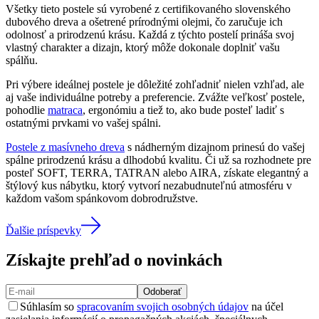
Všetky tieto postele sú vyrobené z certifikovaného slovenského
dubového dreva a ošetrené prírodnými olejmi, čo zaručuje ich
odolnosť a prirodzenú krásu. Každá z týchto postelí prináša svoj
vlastný charakter a dizajn, ktorý môže dokonale doplniť vašu
spálňu.
Pri výbere ideálnej postele je dôležité zohľadniť nielen vzhľad, ale
aj vaše individuálne potreby a preferencie. Zvážte veľkosť postele,
pohodlie
matraca
, ergonómiu a tiež to, ako bude posteľ ladiť s
ostatnými prvkami vo vašej spálni.
Postele z masívneho dreva
s nádherným dizajnom prinesú do vašej
spálne prirodzenú krásu a dlhodobú kvalitu. Či už sa rozhodnete pre
posteľ SOFT, TERRA, TATRAN alebo AIRA, získate elegantný a
štýlový kus nábytku, ktorý vytvorí nezabudnuteľnú atmosféru v
každom vašom spánkovom dobrodružstve.
Ďalšie príspevky
Získajte prehľad o novinkách
Odoberať
Súhlasím so
spracovaním svojich osobných údajov
na účel