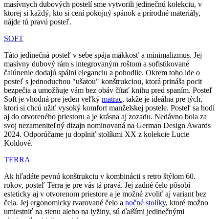
masívnych dubových postelí sme vytvorili jedinečnú kolekciu, v
ktorej si každý, kto si cení pokojný spánok a prírodné materiály,
nájde tú pravú posteľ.
SOFT
Táto jedinečná posteľ v sebe spája mäkkosť a minimalizmus. Jej
masívny dubový rám s integrovaným roštom a sofistikované
čalúnenie dodajú spálni eleganciu a pohodlie. Okrem toho ide o
posteľ s jednoduchou "ušatou" konštrukciou, ktorá prináša pocit
bezpečia a umožňuje vám bez obáv čítať knihu pred spaním. Posteľ
Soft je vhodná pre jeden veľký
matrac
, takže je ideálna pre tých,
ktorí si chcú užiť vysoký komfort manželskej postele. Posteľ sa hodí
aj do otvoreného priestoru a je krásna aj zozadu. Nedávno bola za
svoj nezameniteľný dizajn nominovaná na German Design Awards
2024. Odporúčame ju doplniť stolíkmi XX z kolekcie Lucie
Koldové.
TERRA
Ak hľadáte pevnú konštrukciu v kombinácii s retro štýlom 60.
rokov, posteľ Terra je pre vás tá pravá. Jej zadné čelo pôsobí
esteticky aj v otvorenom priestore a je možné zvoliť aj variant bez
čela. Jej ergonomicky tvarované čelo a
nočné stolíky
, ktoré možno
umiestniť na stenu alebo na lyžiny, sú ďalšími jedinečnými