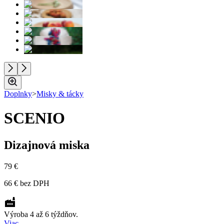
Doplnky
>
Misky & tácky
SCENIO
Dizajnová miska
79 €
66 €
bez DPH
Výroba 4 až 6 týždňov.
Viac.