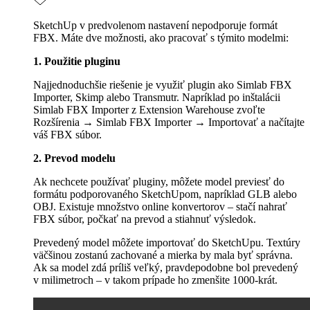
SketchUp v predvolenom nastavení nepodporuje formát
FBX. Máte dve možnosti, ako pracovať s týmito modelmi:
1. Použitie pluginu
Najjednoduchšie riešenie je využiť plugin ako Simlab FBX
Importer, Skimp alebo Transmutr. Napríklad po inštalácii
Simlab FBX Importer z Extension Warehouse zvoľte
Rozšírenia → Simlab FBX Importer → Importovať a načítajte
váš FBX súbor.
2. Prevod modelu
Ak nechcete používať pluginy, môžete model previesť do
formátu podporovaného SketchUpom, napríklad GLB alebo
OBJ. Existuje množstvo online konvertorov – stačí nahrať
FBX súbor, počkať na prevod a stiahnuť výsledok.
Prevedený model môžete importovať do SketchUpu. Textúry
väčšinou zostanú zachované a mierka by mala byť správna.
Ak sa model zdá príliš veľký, pravdepodobne bol prevedený
v milimetroch – v takom prípade ho zmenšite 1000-krát.