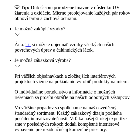
💡
Tip:
Dub časom prirodzene tmavne v dôsledku UV
žiarenia a oxidácie. Mierne preolejovanie každých pár rokov
obnoví farbu a zachová ochranu.
Je možné zakúpiť vzorky?
Áno.
Tu
si môžete objednať vzorky všetkých našich
povrchových úprav a čalúnnických látok.
Je možná zákazková výroba?
Pri väčších objednávkach a zložitejších interiérových
projektoch vieme na požiadanie vyrobiť produkty na mieru.
O individuálne poradenstvo a informácie o možných
riešeniach sa prosím obráťte na našich odborných zástupcov.
Vo väčšine prípadov sa spoliehame na náš osvedčený
štandardný sortiment. Každý zákazkový dizajn podlieha
posúdeniu realizovateľnosti. Vďaka našej širokej expertíze
sme v posledných rokoch dodali kompletné interiérové
vybavenie pre rezidenčné aj komerčné priestory.