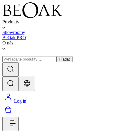
Produkty
Showroomy
BeOak PRO
O nás
Hľadať
Log in