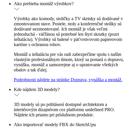
Ako prebieha montáž výrobkov?
Výrobky ako komody, stoličky a TV skrinky sú dodávané v
zmontovanom stave. Postele, stoly a konferenčné stolíky sú
dodávané nezmontované. Ich montáž je však veľmi
jednoduchá - väčšinou sú potrebné len štyri skrutky (pozri
inštaláciu). Výrobky sú balené v päťvrstvovom papierovom
kartóne s ochranou rohov.
Montáž a inštaláciu pre vás radi zabezpečíme spolu s naším
vlastným profesionálnym tímom, ktorý sa postará o dopravu,
vynášku, montáž a samozrejme aj o upratovanie všetkých
obalov a tak ďalej.
Podrobnosti nájdete na stránke Doprava, vynáška a montáž.
Kde nájdem 3D modely?
3D modely sú po prihlásení dostupné architektom a
interiérovým dizajnérom cez platformu undefined PRO.
Nájdete ich priamo pri príslušnom produkte.
Ako importovať modely FBX do SketchUpu