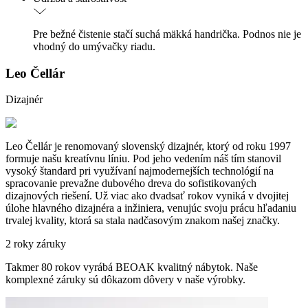
Pre bežné čistenie stačí suchá mäkká handrička. Podnos nie je
vhodný do umývačky riadu.
Leo Čellár
Dizajnér
Leo Čellár je renomovaný slovenský dizajnér, ktorý od roku 1997
formuje našu kreatívnu líniu. Pod jeho vedením náš tím stanovil
vysoký štandard pri využívaní najmodernejších technológií na
spracovanie prevažne dubového dreva do sofistikovaných
dizajnových riešení. Už viac ako dvadsať rokov vyniká v dvojitej
úlohe hlavného dizajnéra a inžiniera, venujúc svoju prácu hľadaniu
trvalej kvality, ktorá sa stala nadčasovým znakom našej značky.
2 roky záruky
Takmer 80 rokov vyrábá BEOAK kvalitný nábytok. Naše
komplexné záruky sú dôkazom dôvery v naše výrobky.