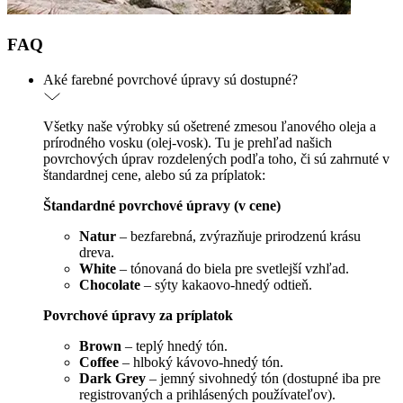
FAQ
Aké farebné povrchové úpravy sú dostupné?
Všetky naše výrobky sú ošetrené zmesou ľanového oleja a
prírodného vosku (olej-vosk). Tu je prehľad našich
povrchových úprav rozdelených podľa toho, či sú zahrnuté v
štandardnej cene, alebo sú za príplatok:
Štandardné povrchové úpravy (v cene)
Natur
– bezfarebná, zvýrazňuje prirodzenú krásu
dreva.
White
– tónovaná do biela pre svetlejší vzhľad.
Chocolate
– sýty kakaovo-hnedý odtieň.
Povrchové úpravy za príplatok
Brown
– teplý hnedý tón.
Coffee
– hlboký kávovo-hnedý tón.
Dark Grey
– jemný sivohnedý tón (dostupné iba pre
registrovaných a prihlásených používateľov).