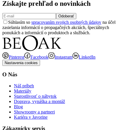
Získajte prehľad o novinkách
Odoberať
Súhlasím so
spracovaním svojich osobných údajov
na účel
zasielania informácií o propagačných akciách, špeciálnych
ponukách a informácií o produktoch a službách.
Pinterest
Facebook
Instagram
LinkedIn
Nastavenia cookies
O Nás
Náš príbeh
Materiály
Starostlivosť o nábytok
Doprava, vynáška a montáž
Blog
Showroomy a partneri
Kariéra v Javorine
Zákaznícky servis