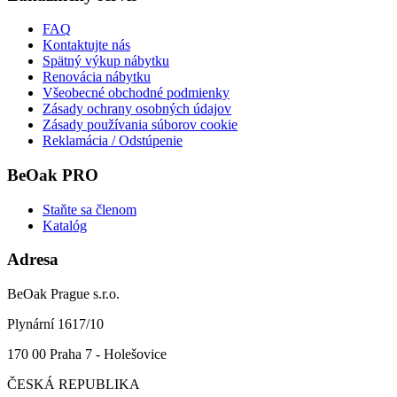
FAQ
Kontaktujte nás
Spätný výkup nábytku
Renovácia nábytku
Všeobecné obchodné podmienky
Zásady ochrany osobných údajov
Zásady používania súborov cookie
Reklamácia / Odstúpenie
BeOak PRO
Staňte sa členom
Katalóg
Adresa
BeOak Prague s.r.o.
Plynární 1617/10
170 00 Praha 7 - Holešovice
ČESKÁ REPUBLIKA