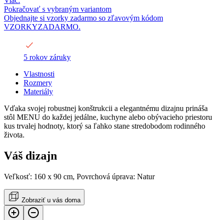
Viac.
Pokračovať s vybraným variantom
Objednajte si vzorky zadarmo so zľavovým kódom
VZORKYZADARMO.
5 rokov záruky
Vlastnosti
Rozmery
Materiály
Vďaka svojej robustnej konštrukcii a elegantnému dizajnu prináša
stôl MENU do každej jedálne, kuchyne alebo obývacieho priestoru
kus trvalej hodnoty, ktorý sa ľahko stane stredobodom rodinného
života.
Váš dizajn
Veľkosť: 160 x 90 cm, Povrchová úprava: Natur
Zobraziť u vás doma