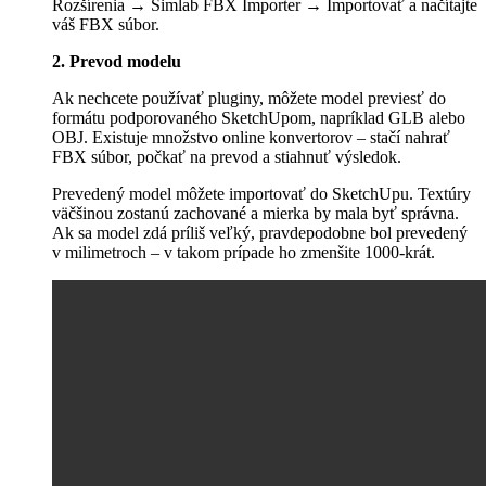
Rozšírenia → Simlab FBX Importer → Importovať a načítajte
váš FBX súbor.
2. Prevod modelu
Ak nechcete používať pluginy, môžete model previesť do
formátu podporovaného SketchUpom, napríklad GLB alebo
OBJ. Existuje množstvo online konvertorov – stačí nahrať
FBX súbor, počkať na prevod a stiahnuť výsledok.
Prevedený model môžete importovať do SketchUpu. Textúry
väčšinou zostanú zachované a mierka by mala byť správna.
Ak sa model zdá príliš veľký, pravdepodobne bol prevedený
v milimetroch – v takom prípade ho zmenšite 1000-krát.