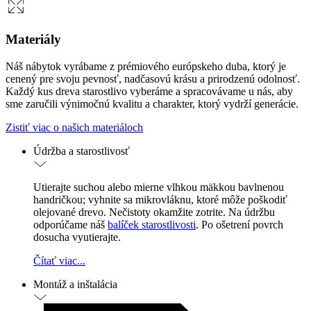
Materiály
Náš nábytok vyrábame z prémiového európskeho duba, ktorý je
cenený pre svoju pevnosť, nadčasovú krásu a prirodzenú odolnosť.
Každý kus dreva starostlivo vyberáme a spracovávame u nás, aby
sme zaručili výnimočnú kvalitu a charakter, ktorý vydrží generácie.
Zistiť viac o našich materiáloch
Údržba a starostlivosť
Utierajte suchou alebo mierne vlhkou mäkkou bavlnenou
handričkou; vyhnite sa mikrovláknu, ktoré môže poškodiť
olejované drevo. Nečistoty okamžite zotrite. Na údržbu
odporúčame náš
balíček starostlivosti
. Po ošetrení povrch
dosucha vyutierajte.
Čítať viac...
Montáž a inštalácia