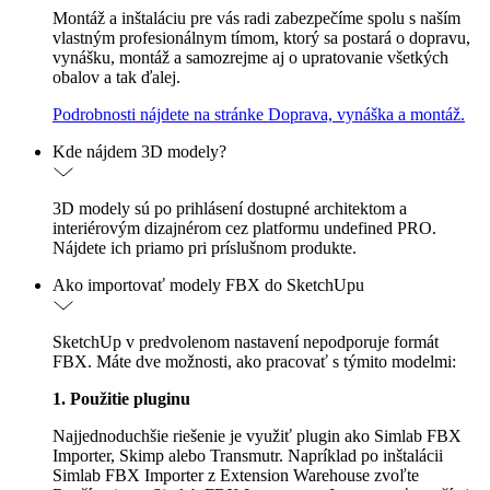
Montáž a inštaláciu pre vás radi zabezpečíme spolu s naším
vlastným profesionálnym tímom, ktorý sa postará o dopravu,
vynášku, montáž a samozrejme aj o upratovanie všetkých
obalov a tak ďalej.
Podrobnosti nájdete na stránke Doprava, vynáška a montáž.
Kde nájdem 3D modely?
3D modely sú po prihlásení dostupné architektom a
interiérovým dizajnérom cez platformu undefined PRO.
Nájdete ich priamo pri príslušnom produkte.
Ako importovať modely FBX do SketchUpu
SketchUp v predvolenom nastavení nepodporuje formát
FBX. Máte dve možnosti, ako pracovať s týmito modelmi:
1. Použitie pluginu
Najjednoduchšie riešenie je využiť plugin ako Simlab FBX
Importer, Skimp alebo Transmutr. Napríklad po inštalácii
Simlab FBX Importer z Extension Warehouse zvoľte