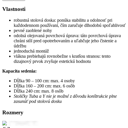
Vlastnosti
robustná stolová doska: ponúka stabilitu a odolnosť pri
každodennom používaní, čím zaručuje dlhodobú spoľahlivosť
pevné zaoblené nohy
odolná olejovaná povrchová úprava: táto povrchová úprava
chráni stôl pred opotrebovaním a uľahčuje jeho čistenie a
údržbu
jednoduchá montáž
vlákna prebiehajú rovnobežne s kratšou stranou: tento
dizajnový prvok zvyšuje estetickú hodnotu
Kapacita sedenia:
Dĺžka 90 – 100 cm: max. 4 osoby
Dĺžka 160 – 200 cm: max. 6 osôb
Dĺžka 240 cm: max. 8 osôb
Stoličky Tuba a Y nie je možné z dôvodu konštrukcie plne
zasunúť pod stolovú dosku
Rozmery