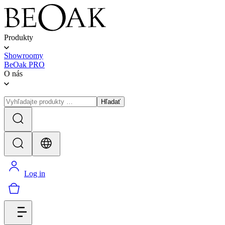
Produkty
Showroomy
BeOak PRO
O nás
Hľadať
Log in