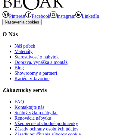
Pinterest
Facebook
Instagram
LinkedIn
Nastavenia cookies
O Nás
Náš príbeh
Materiály
Starostlivosť o nábytok
Doprava, vynáška a montáž
Blog
Showroomy a partneri
Kariéra v Javorine
Zákaznícky servis
FAQ
Kontaktujte nás
Spätný výkup nábytku
Renovácia nábytku
Všeobecné obchodné podmienky
Zásady ochrany osobných údajov
Zásady používania súborov cookie