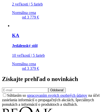
2 veľkosti | 5 farieb
Normálna cena
od
3 779 €
KA
Jedálenský stôl
10 veľkostí | 5 farieb
Normálna cena
od
3 379 €
Získajte prehľad o novinkách
Odoberať
Súhlasím so
spracovaním svojich osobných údajov
na účel
zasielania informácií o propagačných akciách, špeciálnych
ponukách a informácií o produktoch a službách.