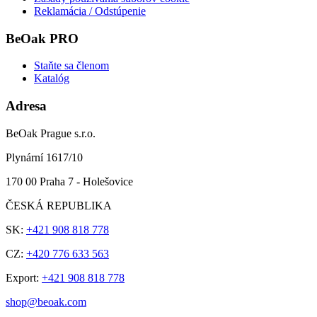
Reklamácia / Odstúpenie
BeOak PRO
Staňte sa členom
Katalóg
Adresa
BeOak Prague s.r.o.
Plynární 1617/10
170 00 Praha 7 - Holešovice
ČESKÁ REPUBLIKA
SK:
+421 908 818 778
CZ:
+420 776 633 563
Export:
+421 908 818 778
shop@beoak.com