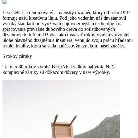
Leo Čellár je renomovaný slovenský dizajnér, ktorý od roku 1997
formuje našu kreatívnu líniu. Pod jeho vedením náš tím stanovil
vysoký štandard pri využívaní najmodernejších technológií na
spracovanie prevažne dubového dreva do sofistikovaných
dizajnových riešení. Už viac ako dvadsať rokov vyniká v dvojitej
úlohe hlavného dizajnéra a inžiniera, venujúc svoju prácu hľadaniu
trvalej kvality, ktorá sa stala nadčasovým znakom našej značky.
5 rokov záruky
Takmer 80 rokov vyrábá BEOAK kvalitný nábytok. Naše
komplexné záruky sú dôkazom dôvery v naše výrobky.