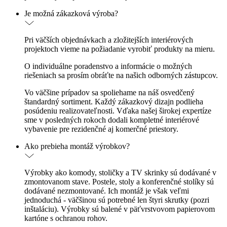
Je možná zákazková výroba?
Pri väčších objednávkach a zložitejších interiérových
projektoch vieme na požiadanie vyrobiť produkty na mieru.
O individuálne poradenstvo a informácie o možných
riešeniach sa prosím obráťte na našich odborných zástupcov.
Vo väčšine prípadov sa spoliehame na náš osvedčený
štandardný sortiment. Každý zákazkový dizajn podlieha
posúdeniu realizovateľnosti. Vďaka našej širokej expertíze
sme v posledných rokoch dodali kompletné interiérové
vybavenie pre rezidenčné aj komerčné priestory.
Ako prebieha montáž výrobkov?
Výrobky ako komody, stoličky a TV skrinky sú dodávané v
zmontovanom stave. Postele, stoly a konferenčné stolíky sú
dodávané nezmontované. Ich montáž je však veľmi
jednoduchá - väčšinou sú potrebné len štyri skrutky (pozri
inštaláciu). Výrobky sú balené v päťvrstvovom papierovom
kartóne s ochranou rohov.