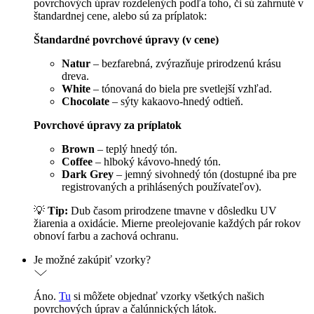
povrchových úprav rozdelených podľa toho, či sú zahrnuté v
štandardnej cene, alebo sú za príplatok:
Štandardné povrchové úpravy (v cene)
Natur
– bezfarebná, zvýrazňuje prirodzenú krásu
dreva.
White
– tónovaná do biela pre svetlejší vzhľad.
Chocolate
– sýty kakaovo-hnedý odtieň.
Povrchové úpravy za príplatok
Brown
– teplý hnedý tón.
Coffee
– hlboký kávovo-hnedý tón.
Dark Grey
– jemný sivohnedý tón (dostupné iba pre
registrovaných a prihlásených používateľov).
💡
Tip:
Dub časom prirodzene tmavne v dôsledku UV
žiarenia a oxidácie. Mierne preolejovanie každých pár rokov
obnoví farbu a zachová ochranu.
Je možné zakúpiť vzorky?
Áno.
Tu
si môžete objednať vzorky všetkých našich
povrchových úprav a čalúnnických látok.