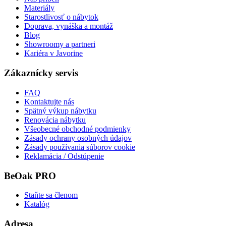
Materiály
Starostlivosť o nábytok
Doprava, vynáška a montáž
Blog
Showroomy a partneri
Kariéra v Javorine
Zákaznícky servis
FAQ
Kontaktujte nás
Spätný výkup nábytku
Renovácia nábytku
Všeobecné obchodné podmienky
Zásady ochrany osobných údajov
Zásady používania súborov cookie
Reklamácia / Odstúpenie
BeOak PRO
Staňte sa členom
Katalóg
Adresa