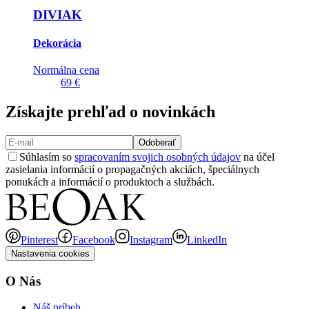
DIVIAK
Dekorácia
Normálna cena
69 €
Získajte prehľad o novinkách
Odoberať
Súhlasím so
spracovaním svojich osobných údajov
na účel
zasielania informácií o propagačných akciách, špeciálnych
ponukách a informácií o produktoch a službách.
Pinterest
Facebook
Instagram
LinkedIn
Nastavenia cookies
O Nás
Náš príbeh