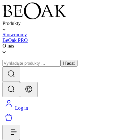
Produkty
Showroomy
BeOak PRO
O nás
Hľadať
Log in