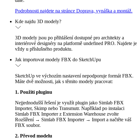
dále.
Podrobnosti najdete na stránce Doprava, vynáška a montáž.
Kde najdu 3D modely?
3D modely jsou po přihlášení dostupné pro architekty a
interiérové designéry na platformě undefined PRO. Najdete je
vždy u příslušného produktu.
Jak importovat modely FBX do SketchUpu
SketchUp ve výchozím nastavení nepodporuje formát FBX.
Máte dvě možnosti, jak s těmito modely pracovat:
1. Použití pluginu
Nejjednodušší řešení je využít plugin jako Simlab FBX
Importer, Skimp nebo Transmutr. Například po instalaci
Simlab FBX Importer z Extension Warehouse zvolte
Rozšíření → Simlab FBX Importer → Import a načtěte váš
FBX soubor.
2. Převod modelu