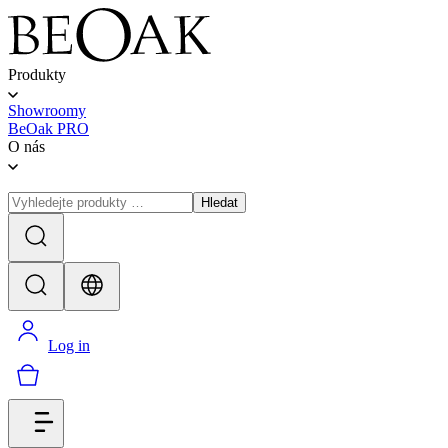
Produkty
Showroomy
BeOak PRO
O nás
Hledat
Log in