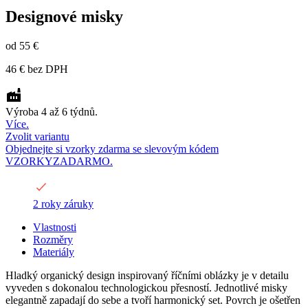
Designové misky
od
55 €
46 €
bez DPH
Výroba 4 až 6 týdnů.
Více.
Zvolit variantu
Objednejte si vzorky zdarma se slevovým kódem
VZORKYZADARMO.
2 roky záruky
Vlastnosti
Rozměry
Materiály
Hladký organický design inspirovaný říčními oblázky je v detailu
vyveden s dokonalou technologickou přesností. Jednotlivé misky
elegantně zapadají do sebe a tvoří harmonický set. Povrch je ošetřen