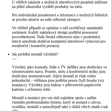
U větších zakázek a složitých interiérových projektů můžeme
na přání zákazníka vyrábět produkty na míru.
Pro individuální poradenství a informace o možných řešeních
se prosím obraťte na naše odborné zástupce.
Ve většině případů se opíráme o náš osvědčený standardní
sortiment. Každý zakázkový design podléhá posouzení
proveditelnosti. Naše široká odbornost nám v posledních
letech umožnila dodávat kompletní interiérové vybavení pro
rezidenční i komerční prostory.
Jak probíhá montáž výrobků?
Výrobky jako komody, židle a TV skříňky jsou dodávány ve
smontovaném stavu. Postele, stoly a konferenční stolky jsou
dodávány nesmontované. Jejich montáž je však velmi
jednoduchá – většinou jsou potřeba pouze čtyři šrouby (viz
instalace). Výrobky jsou baleny v pětivrstvém papírovém
kartonu s ochranou rohů.
Montáž a instalaci pro vás rádi zajistíme spolu s naším
vlastním profesionálním týmem, který se postará o závoz,
vynášku, motnáž a samozřejmě také o úklid všech obalů a tak