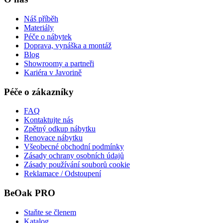
Náš příběh
Materiály
Péče o nábytek
Doprava, vynáška a montáž
Blog
Showroomy a partneři
Kariéra v Javorině
Péče o zákazníky
FAQ
Kontaktujte nás
Zpětný odkup nábytku
Renovace nábytku
Všeobecné obchodní podmínky
Zásady ochrany osobních údajů
Zásady používání souborů cookie
Reklamace / Odstoupení
BeOak PRO
Staňte se členem
Katalog