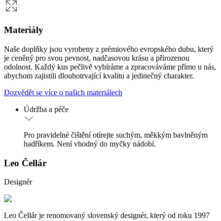
Materiály
Naše doplňky jsou vyrobeny z prémiového evropského dubu, který
je ceněný pro svou pevnost, nadčasovou krásu a přirozenou
odolnost. Každý kus pečlivě vybíráme a zpracováváme přímo u nás,
abychom zajistili dlouhotrvající kvalitu a jedinečný charakter.
Dozvědět se více o našich materiálech
Údržba a péče
Pro pravidelné čištění otírejte suchým, měkkým bavlněným
hadříkem. Není vhodný do myčky nádobí.
Leo Čellár
Designér
Leo Čellár je renomovaný slovenský designér, který od roku 1997