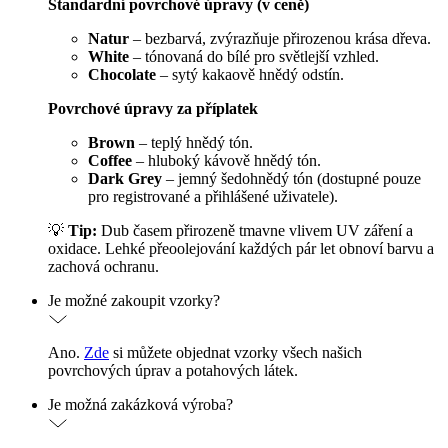
Standardní povrchové úpravy (v ceně)
Natur
– bezbarvá, zvýrazňuje přirozenou krása dřeva.
White
– tónovaná do bílé pro světlejší vzhled.
Chocolate
– sytý kakaově hnědý odstín.
Povrchové úpravy za příplatek
Brown
– teplý hnědý tón.
Coffee
– hluboký kávově hnědý tón.
Dark Grey
– jemný šedohnědý tón (dostupné pouze
pro registrované a přihlášené uživatele).
💡
Tip:
Dub časem přirozeně tmavne vlivem UV záření a
oxidace. Lehké přeoolejování každých pár let obnoví barvu a
zachová ochranu.
Je možné zakoupit vzorky?
Ano.
Zde
si můžete objednat vzorky všech našich
povrchových úprav a potahových látek.
Je možná zakázková výroba?