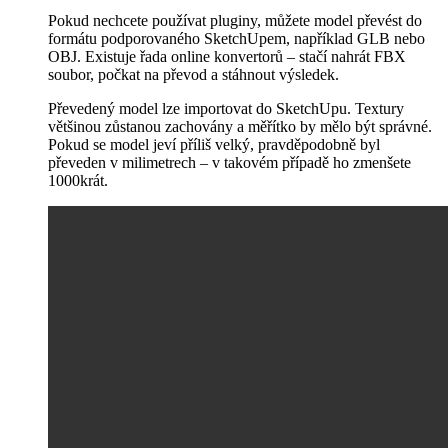
Pokud nechcete používat pluginy, můžete model převést do
formátu podporovaného SketchUpem, například GLB nebo
OBJ. Existuje řada online konvertorů – stačí nahrát FBX
soubor, počkat na převod a stáhnout výsledek.
Převedený model lze importovat do SketchUpu. Textury
většinou zůstanou zachovány a měřítko by mělo být správné.
Pokud se model jeví příliš velký, pravděpodobně byl
převeden v milimetrech – v takovém případě ho zmenšete
1000krát.