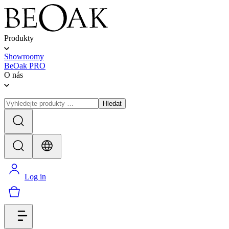
Produkty
Showroomy
BeOak PRO
O nás
Hledat
Log in