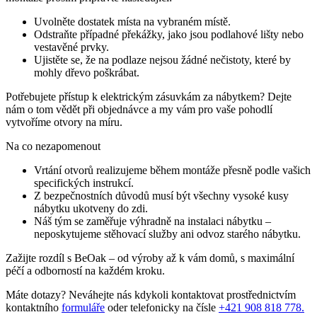
Uvolněte dostatek místa na vybraném místě.
Odstraňte případné překážky, jako jsou podlahové lišty nebo
vestavěné prvky.
Ujistěte se, že na podlaze nejsou žádné nečistoty, které by
mohly dřevo poškrábat.
Potřebujete přístup k elektrickým zásuvkám za nábytkem? Dejte
nám o tom vědět při objednávce a my vám pro vaše pohodlí
vytvoříme otvory na míru.
Na co nezapomenout
Vrtání otvorů realizujeme během montáže přesně podle vašich
specifických instrukcí.
Z bezpečnostních důvodů musí být všechny vysoké kusy
nábytku ukotveny do zdi.
Náš tým se zaměřuje výhradně na instalaci nábytku –
neposkytujeme stěhovací služby ani odvoz starého nábytku.
Zažijte rozdíl s BeOak – od výroby až k vám domů, s maximální
péčí a odborností na každém kroku.
Máte dotazy? Neváhejte nás kdykoli kontaktovat prostřednictvím
kontaktního
formuláře
oder telefonicky na čísle
+421 908 818 778.