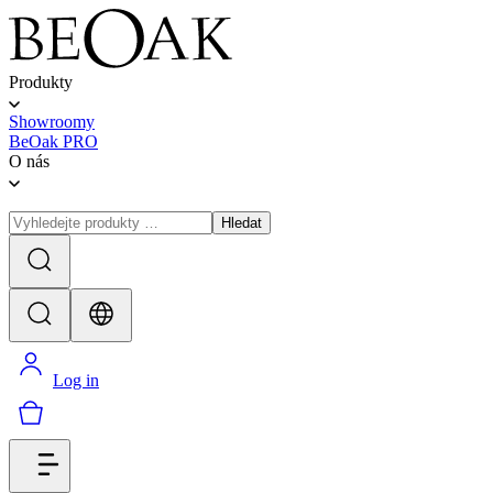
Produkty
Showroomy
BeOak PRO
O nás
Hledat
Log in