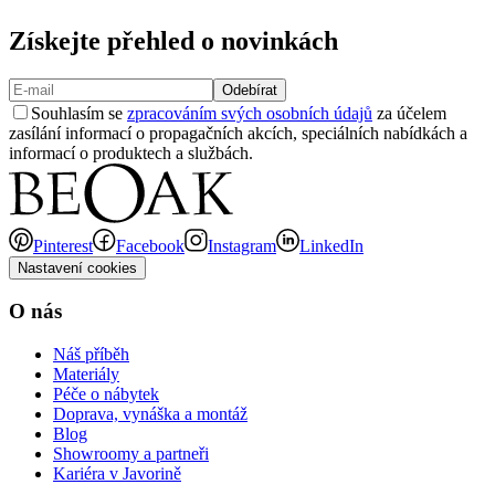
Získejte přehled o novinkách
Odebírat
Souhlasím se
zpracováním svých osobních údajů
za účelem
zasílání informací o propagačních akcích, speciálních nabídkách a
informací o produktech a službách.
Pinterest
Facebook
Instagram
LinkedIn
Nastavení cookies
O nás
Náš příběh
Materiály
Péče o nábytek
Doprava, vynáška a montáž
Blog
Showroomy a partneři
Kariéra v Javorině