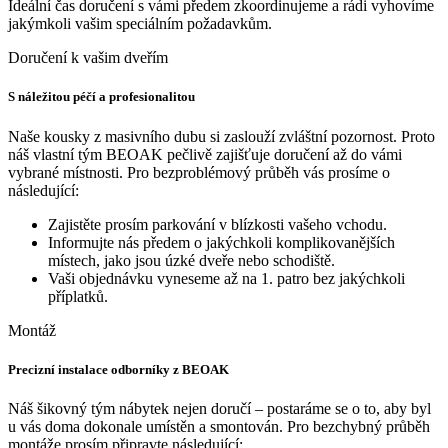
Ideální čas doručení s vámi předem zkoordinujeme a rádi vyhovíme
jakýmkoli vašim speciálním požadavkům.
Doručení k vašim dveřím
S náležitou péčí a profesionalitou
Naše kousky z masivního dubu si zaslouží zvláštní pozornost. Proto
náš vlastní tým BEOAK pečlivě zajišťuje doručení až do vámi
vybrané místnosti. Pro bezproblémový průběh vás prosíme o
následující:
Zajistěte prosím parkování v blízkosti vašeho vchodu.
Informujte nás předem o jakýchkoli komplikovanějších
místech, jako jsou úzké dveře nebo schodiště.
Vaši objednávku vyneseme až na 1. patro bez jakýchkoli
příplatků.
Montáž
Precizní instalace odborníky z BEOAK
Náš šikovný tým nábytek nejen doručí – postaráme se o to, aby byl
u vás doma dokonale umístěn a smontován. Pro bezchybný průběh
montáže prosím připravte následující: