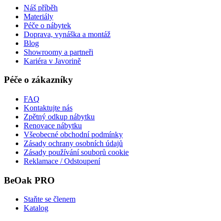
Náš příběh
Materiály
Péče o nábytek
Doprava, vynáška a montáž
Blog
Showroomy a partneři
Kariéra v Javorině
Péče o zákazníky
FAQ
Kontaktujte nás
Zpětný odkup nábytku
Renovace nábytku
Všeobecné obchodní podmínky
Zásady ochrany osobních údajů
Zásady používání souborů cookie
Reklamace / Odstoupení
BeOak PRO
Staňte se členem
Katalog