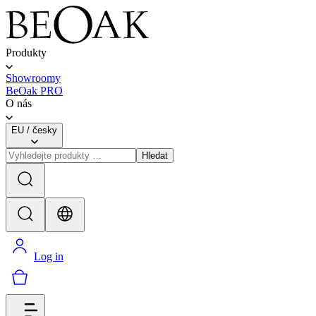
Produkty
Showroomy
BeOak PRO
O nás
EU
/
česky
Hledat
Log in