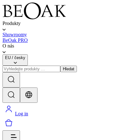
Produkty
Showroomy
BeOak PRO
O nás
EU
/
česky
Hledat
Log in