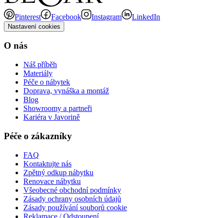
Pinterest
Facebook
Instagram
LinkedIn
Nastavení cookies
O nás
Náš příběh
Materiály
Péče o nábytek
Doprava, vynáška a montáž
Blog
Showroomy a partneři
Kariéra v Javorině
Péče o zákazníky
FAQ
Kontaktujte nás
Zpětný odkup nábytku
Renovace nábytku
Všeobecné obchodní podmínky
Zásady ochrany osobních údajů
Zásady používání souborů cookie
Reklamace / Odstoupení