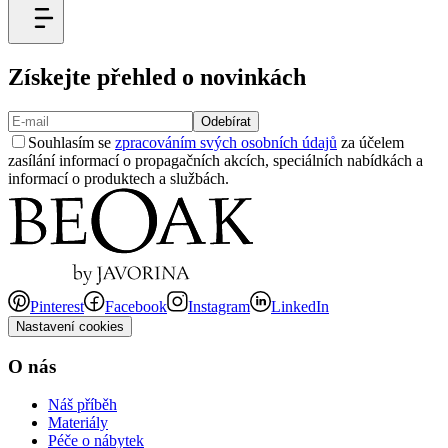
Získejte přehled o novinkách
Odebírat
Souhlasím se
zpracováním svých osobních údajů
za účelem
zasílání informací o propagačních akcích, speciálních nabídkách a
informací o produktech a službách.
Pinterest
Facebook
Instagram
LinkedIn
Nastavení cookies
O nás
Náš příběh
Materiály
Péče o nábytek