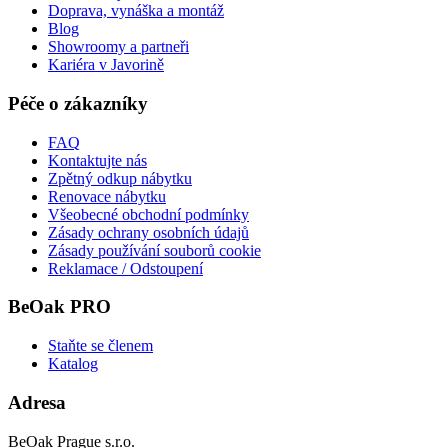
Doprava, vynáška a montáž
Blog
Showroomy a partneři
Kariéra v Javorině
Péče o zákazníky
FAQ
Kontaktujte nás
Zpětný odkup nábytku
Renovace nábytku
Všeobecné obchodní podmínky
Zásady ochrany osobních údajů
Zásady používání souborů cookie
Reklamace / Odstoupení
BeOak PRO
Staňte se členem
Katalog
Adresa
BeOak Prague s.r.o.