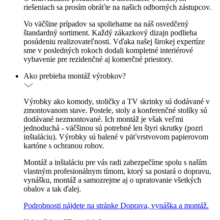
riešeniach sa prosím obráťte na našich odborných zástupcov.
Vo väčšine prípadov sa spoliehame na náš osvedčený
štandardný sortiment. Každý zákazkový dizajn podlieha
posúdeniu realizovateľnosti. Vďaka našej širokej expertíze
sme v posledných rokoch dodali kompletné interiérové
vybavenie pre rezidenčné aj komerčné priestory.
Ako prebieha montáž výrobkov?
Výrobky ako komody, stoličky a TV skrinky sú dodávané v
zmontovanom stave. Postele, stoly a konferenčné stolíky sú
dodávané nezmontované. Ich montáž je však veľmi
jednoduchá - väčšinou sú potrebné len štyri skrutky (pozri
inštaláciu). Výrobky sú balené v päťvrstvovom papierovom
kartóne s ochranou rohov.
Montáž a inštaláciu pre vás radi zabezpečíme spolu s naším
vlastným profesionálnym tímom, ktorý sa postará o dopravu,
vynášku, montáž a samozrejme aj o upratovanie všetkých
obalov a tak ďalej.
Podrobnosti nájdete na stránke Doprava, vynáška a montáž.