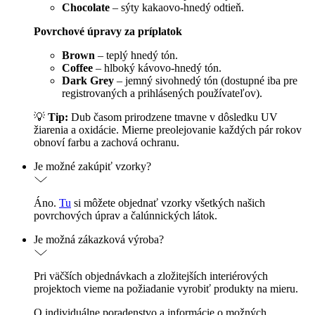
Chocolate
– sýty kakaovo-hnedý odtieň.
Povrchové úpravy za príplatok
Brown
– teplý hnedý tón.
Coffee
– hlboký kávovo-hnedý tón.
Dark Grey
– jemný sivohnedý tón (dostupné iba pre
registrovaných a prihlásených používateľov).
💡
Tip:
Dub časom prirodzene tmavne v dôsledku UV
žiarenia a oxidácie. Mierne preolejovanie každých pár rokov
obnoví farbu a zachová ochranu.
Je možné zakúpiť vzorky?
Áno.
Tu
si môžete objednať vzorky všetkých našich
povrchových úprav a čalúnnických látok.
Je možná zákazková výroba?
Pri väčších objednávkach a zložitejších interiérových
projektoch vieme na požiadanie vyrobiť produkty na mieru.
O individuálne poradenstvo a informácie o možných