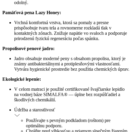
odolný.
Pamäťová pena Lazy Honey:
Vrchná komfortná vrstva, ktorá sa pomaly a presne
prispôsobuje tvaru tela a rovnomerne rozkladá tlak v
kontaktných zónach. Znižuje napätie vo svaloch a podporuje
prirodzenú fyzickú regeneráciu počas spánku.
Propolisové penové jadro:
Jadro obsahuje moderné peny s obsahom propolisu, ktorý je
známy antibakteriálnymi a protiplesňovými vlastnosťami.
Vytvára hygienické prostredie bez použitia chemických úprav.
Ekologické lepenie:
V celom matraci je použité certifikované švajčiarske lepidlo
na vodnej báze SIMALFA® — úplne bez rozpúšťadiel a
škodlivých chemikálií.
Údržba a starostlivosť
Používajte s pevným podkladom (roštom) pre
optimálnu podporu.
Chráňte pred vlhkosťou a priamym slnečným žiarením.