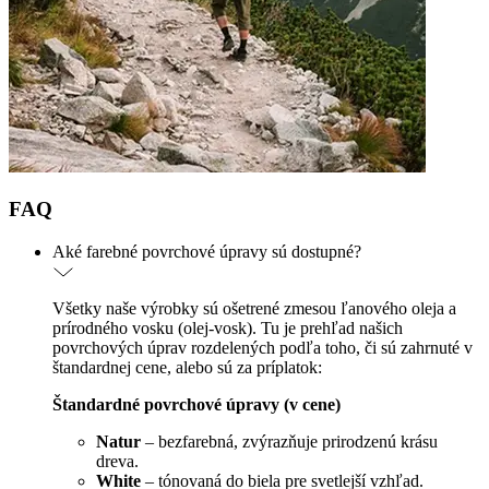
FAQ
Aké farebné povrchové úpravy sú dostupné?
Všetky naše výrobky sú ošetrené zmesou ľanového oleja a
prírodného vosku (olej-vosk). Tu je prehľad našich
povrchových úprav rozdelených podľa toho, či sú zahrnuté v
štandardnej cene, alebo sú za príplatok:
Štandardné povrchové úpravy (v cene)
Natur
– bezfarebná, zvýrazňuje prirodzenú krásu
dreva.
White
– tónovaná do biela pre svetlejší vzhľad.