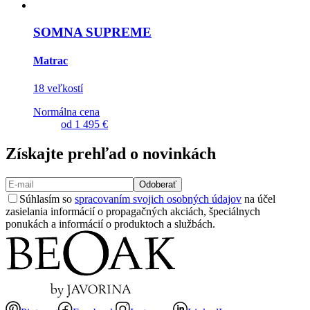
SOMNA SUPREME
Matrac
18 veľkostí
Normálna cena
od
1 495 €
Získajte prehľad o novinkách
Odoberať
Súhlasím so
spracovaním svojich osobných údajov
na účel
zasielania informácií o propagačných akciách, špeciálnych
ponukách a informácií o produktoch a službách.