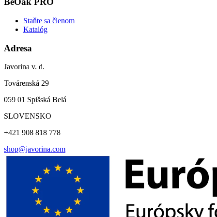
BeOak PRO
Staňte sa členom
Katalóg
Adresa
Javorina v. d.
Továrenská 29
059 01 Spišská Belá
SLOVENSKO
+421 908 818 778
shop@javorina.com