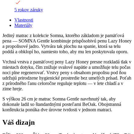
5 rokov záruky
Vlastnosti
Materiály
Jediný matrac z kolekcie Somna, ktorého základom je pamäťová
pena — SOMNA Gentle kombinuje prispôsobivú penu Lazy Honey
a propolisové jadro. Vytvára tak plochu na spanie, ktorá sa telu
poddá a obklopí ho, namiesto toho, aby mu len poskytovala oporu.
Vrchná vrstva z pamäťovej peny Lazy Honey presne rozkladá tlak v
miestach dotyku, čím znižuje svalové napätie a umožňuje telu počas
noci plne regenerovať. Vrstvy peny s obsahom propolisu pod ňou
udržujú prirodzene hygienické prostredie bez umelých prísad. Poťah
z prírodného ľanu celoročne reguluje teplotu — v lete chladí a v
zime hreje.
S výškou 26 cm je matrac Somna Gentle navrhnutý tak, aby
dokonale ladil so štandardnými posteľami BeOak. Obojstranná
konštrukcia ponúka dve úrovne tvrdosti v jednom matraci.
Váš dizajn