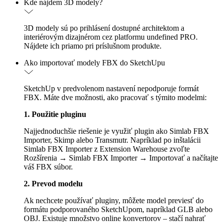
Kde nájdem 3D modely?
3D modely sú po prihlásení dostupné architektom a
interiérovým dizajnérom cez platformu undefined PRO.
Nájdete ich priamo pri príslušnom produkte.
Ako importovať modely FBX do SketchUpu
SketchUp v predvolenom nastavení nepodporuje formát
FBX. Máte dve možnosti, ako pracovať s týmito modelmi:
1. Použitie pluginu
Najjednoduchšie riešenie je využiť plugin ako Simlab FBX
Importer, Skimp alebo Transmutr. Napríklad po inštalácii
Simlab FBX Importer z Extension Warehouse zvoľte
Rozšírenia → Simlab FBX Importer → Importovať a načítajte
váš FBX súbor.
2. Prevod modelu
Ak nechcete používať pluginy, môžete model previesť do
formátu podporovaného SketchUpom, napríklad GLB alebo
OBJ. Existuje množstvo online konvertorov – stačí nahrať