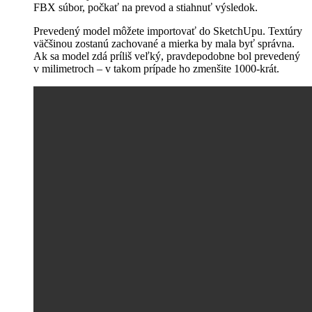
FBX súbor, počkať na prevod a stiahnuť výsledok.
Prevedený model môžete importovať do SketchUpu. Textúry
väčšinou zostanú zachované a mierka by mala byť správna.
Ak sa model zdá príliš veľký, pravdepodobne bol prevedený
v milimetroch – v takom prípade ho zmenšite 1000-krát.