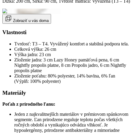
Dĺžka: 200 cm, Šírka: 90 cm, Tvrdosť matraca: Vyvážená (T3 – T4)
Zobraziť u vás doma
Vlastnosti
Tvrdosť: T3 – T4. Vyvážený komfort a stabilná podpora tela.
Celková výška: 26 cm
Výška jadra: 23 cm
Zloženie jadra: 3 cm Lazy Honey pamäťová pena, 6 cm
Nightfly propolis platne, 8 cm Propolis jadro, 6 cm Nightfly
propolis platne
Zloženie poťahu: 80% polyester, 14% bavlna, 6% ľan
(Výplň: 100% polyester)
Materiály
Poťah z prírodného ľanu:
Jeden z najkvalitnejších materiálov v prémiovom spánkovom
segmente. Ľan prirodzene reguluje teplotu počas všetkých
ročných období a vynikajúco odvádza vlhkosť. Je
hypoalergénny, prirodzene antibakteriálny a mimoriadne