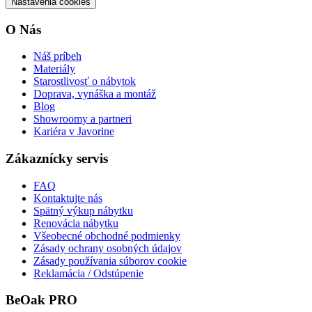
Nastavenia cookies
O Nás
Náš príbeh
Materiály
Starostlivosť o nábytok
Doprava, vynáška a montáž
Blog
Showroomy a partneri
Kariéra v Javorine
Zákaznícky servis
FAQ
Kontaktujte nás
Spätný výkup nábytku
Renovácia nábytku
Všeobecné obchodné podmienky
Zásady ochrany osobných údajov
Zásady používania súborov cookie
Reklamácia / Odstúpenie
BeOak PRO