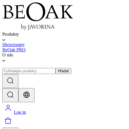
Produkty
Showroomy
BeOak PRO
O nás
Hľadať
Log in