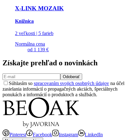
X-LINK MOZAIK
Knižnica
2 veľkosti | 5 farieb
Normálna cena
od
1 139 €
Získajte prehľad o novinkách
Odoberať
Súhlasím so
spracovaním svojich osobných údajov
na účel
zasielania informácií o propagačných akciách, špeciálnych
ponukách a informácií o produktoch a službách.
Pinterest
Facebook
Instagram
LinkedIn