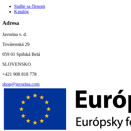
Staňte sa členom
Katalóg
Adresa
Javorina v. d.
Továrenská 29
059 01 Spišská Belá
SLOVENSKO
+421 908 818 778
shop@javorina.com