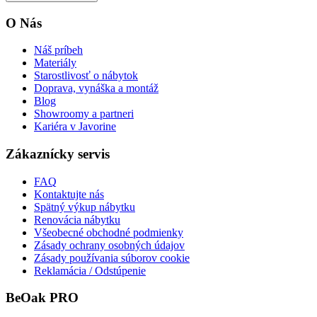
O Nás
Náš príbeh
Materiály
Starostlivosť o nábytok
Doprava, vynáška a montáž
Blog
Showroomy a partneri
Kariéra v Javorine
Zákaznícky servis
FAQ
Kontaktujte nás
Spätný výkup nábytku
Renovácia nábytku
Všeobecné obchodné podmienky
Zásady ochrany osobných údajov
Zásady používania súborov cookie
Reklamácia / Odstúpenie
BeOak PRO