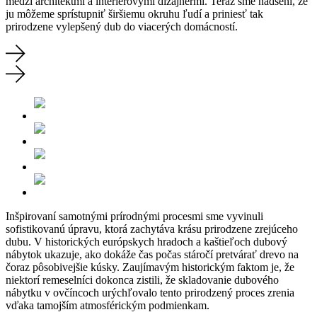
medzi architektmi a interiérovými dizajnérmi. Teraz sme nadšení, že
ju môžeme sprístupniť širšiemu okruhu ľudí a priniesť tak
prirodzene vylepšený dub do viacerých domácností.
Inšpirovaní samotnými prírodnými procesmi sme vyvinuli
sofistikovanú úpravu, ktorá zachytáva krásu prirodzene zrejúceho
dubu. V historických európskych hradoch a kaštieľoch dubový
nábytok ukazuje, ako dokáže čas počas stáročí pretvárať drevo na
čoraz pôsobivejšie kúsky. Zaujímavým historickým faktom je, že
niektorí remeselníci dokonca zistili, že skladovanie dubového
nábytku v ovčíncoch urýchľovalo tento prirodzený proces zrenia
vďaka tamojším atmosférickým podmienkam.