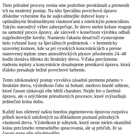
Tieto prírodné procesy zrenia sme podrobne preskúmali a premenili
ich na moderný postup. Na túto špeciálnu povrchovú úpravu
dôsledne vyberáme iba tie najkvalitnejšie dubové kusy s
optimálnymi štrukturálnymi vlastnosťami a estetickým potenciálom.
Takýto starostlivý výber zabezpečuje, že drevo nielen krásne reaguje
na samotný proces úpravy, ale zároveň v konečnom výrobku odhalí
najpôsobivejšie kresby. Namiesto čakania desaťročí vystavujeme
tieto vybrané kusy za špeciálnych podmienok – v hermeticky
uzavretej komore, kde sa pri vysokých koncentráciách a presne
stanovenej teplote zmes atmosférických plynov pôsobením 24–48
hodín dostáva hlboko do štruktúry dreva. Vďaka precíznemu
riadeniu teploty a koncentrácie dosahujeme prenikavú úpravu, ktorá
ďaleko presahuje bežné povrchové farbenie.
Tento zdokonalený postup vyvoláva zásadnú premenu priamo v
štruktúre dreva, výsledkom čoho sú bohaté, medovo hnedé odtiene,
ktoré časom získavajú ešte hlbší charakter. Nejde len o farebnú
úpravu, ale o urýchlenie prirodzených procesov, ktoré zvýrazňujú
jedinečnú krásu dubu.
Každý kus ošetrený našou hnedou pigmentovou úpravou rozpráva
príbeh inovácií založených na dôkladnom poznaní prírodných
vlastností dreva. Výsledkom je nábytok, ktorý nesie nielen okamžitú
krásu precízneho remeselného spracovania, ale aj prísľub, že sa
časom stane ešte pôsobivejším.