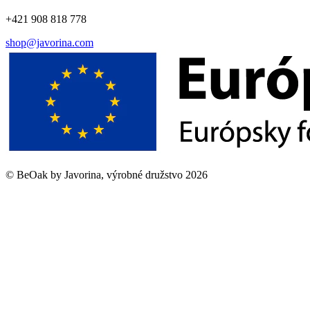
+421 908 818 778
shop@javorina.com
©
BeOak by Javorina, výrobné družstvo
2026