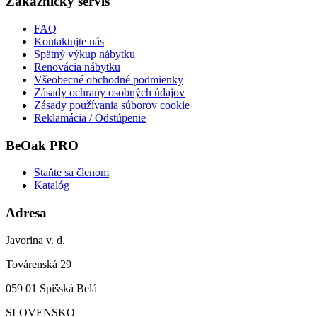
Zákaznícky servis
FAQ
Kontaktujte nás
Spätný výkup nábytku
Renovácia nábytku
Všeobecné obchodné podmienky
Zásady ochrany osobných údajov
Zásady používania súborov cookie
Reklamácia / Odstúpenie
BeOak PRO
Staňte sa členom
Katalóg
Adresa
Javorina v. d.
Továrenská 29
059 01 Spišská Belá
SLOVENSKO