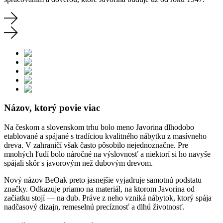
Názov, ktorý povie viac
Na českom a slovenskom trhu bolo meno Javorina dlhodobo
etablované a spájané s tradíciou kvalitného nábytku z masívneho
dreva. V zahraničí však často pôsobilo nejednoznačne. Pre
mnohých ľudí bolo náročné na výslovnosť a niektorí si ho navyše
spájali skôr s javorovým než dubovým drevom.
Nový názov BeOak preto jasnejšie vyjadruje samotnú podstatu
značky. Odkazuje priamo na materiál, na ktorom Javorina od
začiatku stojí — na dub. Práve z neho vzniká nábytok, ktorý spája
nadčasový dizajn, remeselnú precíznosť a dlhú životnosť.