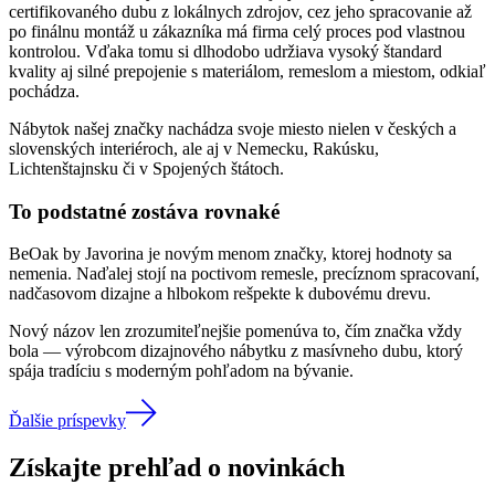
certifikovaného dubu z lokálnych zdrojov, cez jeho spracovanie až
po finálnu montáž u zákazníka má firma celý proces pod vlastnou
kontrolou. Vďaka tomu si dlhodobo udržiava vysoký štandard
kvality aj silné prepojenie s materiálom, remeslom a miestom, odkiaľ
pochádza.
Nábytok našej značky nachádza svoje miesto nielen v českých a
slovenských interiéroch, ale aj v Nemecku, Rakúsku,
Lichtenštajnsku či v Spojených štátoch.
To podstatné zostáva rovnaké
BeOak by Javorina je novým menom značky, ktorej hodnoty sa
nemenia. Naďalej stojí na poctivom remesle, precíznom spracovaní,
nadčasovom dizajne a hlbokom rešpekte k dubovému drevu.
Nový názov len zrozumiteľnejšie pomenúva to, čím značka vždy
bola — výrobcom dizajnového nábytku z masívneho dubu, ktorý
spája tradíciu s moderným pohľadom na bývanie.
Ďalšie príspevky
Získajte prehľad o novinkách