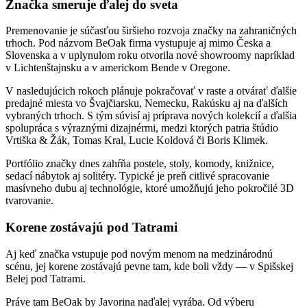
Značka smeruje ďalej do sveta
Premenovanie je súčasťou širšieho rozvoja značky na zahraničných
trhoch. Pod názvom BeOak firma vystupuje aj mimo Česka a
Slovenska a v uplynulom roku otvorila nové showroomy napríklad
v Lichtenštajnsku a v americkom Bende v Oregone.
V nasledujúcich rokoch plánuje pokračovať v raste a otvárať ďalšie
predajné miesta vo Švajčiarsku, Nemecku, Rakúsku aj na ďalších
vybraných trhoch. S tým súvisí aj príprava nových kolekcií a ďalšia
spolupráca s výraznými dizajnérmi, medzi ktorých patria štúdio
Vrtiška & Žák, Tomas Kral, Lucie Koldová či Boris Klimek.
Portfólio značky dnes zahŕňa postele, stoly, komody, knižnice,
sedací nábytok aj solitéry. Typické je preň citlivé spracovanie
masívneho dubu aj technológie, ktoré umožňujú jeho pokročilé 3D
tvarovanie.
Korene zostávajú pod Tatrami
Aj keď značka vstupuje pod novým menom na medzinárodnú
scénu, jej korene zostávajú pevne tam, kde boli vždy — v Spišskej
Belej pod Tatrami.
Práve tam BeOak by Javorina naďalej vyrába. Od výberu