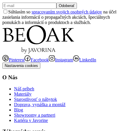
Odoberať
Súhlasím so
spracovaním svojich osobných údajov
na účel
zasielania informácií o propagačných akciách, špeciálnych
ponukách a informácií o produktoch a službách.
Pinterest
Facebook
Instagram
LinkedIn
Nastavenia cookies
O Nás
Náš príbeh
Materiály
Starostlivosť o nábytok
Doprava, vynáška a montáž
Blog
Showroomy a partneri
Kariéra v Javorine