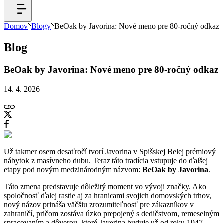
Domov
Blogy
BeOak by Javorina: Nové meno pre 80-ročný odkaz
Blog
BeOak by Javorina: Nové meno pre 80-ročný odkaz
14. 4. 2026
Už takmer osem desaťročí tvorí Javorina v Spišskej Belej prémiový
nábytok z masívneho dubu. Teraz táto tradícia vstupuje do ďalšej
etapy pod novým medzinárodným názvom:
BeOak by Javorina
.
Táto zmena predstavuje dôležitý moment vo vývoji značky. Ako
spoločnosť ďalej rastie aj za hranicami svojich domovských trhov,
nový názov prináša väčšiu zrozumiteľnosť pre zákazníkov v
zahraničí, pričom zostáva úzko prepojený s dedičstvom, remeselným
spracovaním a dôverou, ktoré Javorina buduje už od roku 1947.