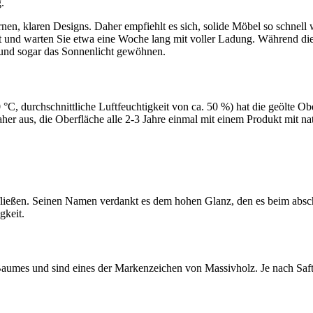
.
rnen, klaren Designs. Daher empfiehlt es sich, solide Möbel so schne
t und warten Sie etwa eine Woche lang mit voller Ladung. Während diese
 und sogar das Sonnenlicht gewöhnen.
 °C, durchschnittliche Luftfeuchtigkeit von ca. 50 %) hat die geölte 
aher aus, die Oberfläche alle 2-3 Jahre einmal mit einem Produkt mit n
 fließen. Seinen Namen verdankt es dem hohen Glanz, den es beim absch
gkeit.
es und sind eines der Markenzeichen von Massivholz. Je nach Saftigke