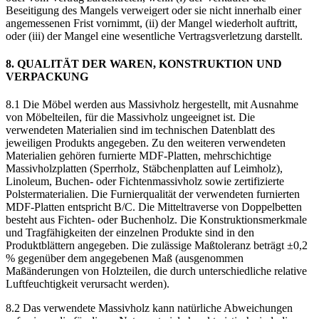
Beseitigung des Mangels verweigert oder sie nicht innerhalb einer
angemessenen Frist vornimmt, (ii) der Mangel wiederholt auftritt,
oder (iii) der Mangel eine wesentliche Vertragsverletzung darstellt.
8. QUALITÄT DER WAREN, KONSTRUKTION UND
VERPACKUNG
8.1 Die Möbel werden aus Massivholz hergestellt, mit Ausnahme
von Möbelteilen, für die Massivholz ungeeignet ist. Die
verwendeten Materialien sind im technischen Datenblatt des
jeweiligen Produkts angegeben. Zu den weiteren verwendeten
Materialien gehören furnierte MDF-Platten, mehrschichtige
Massivholzplatten (Sperrholz, Stäbchenplatten auf Leimholz),
Linoleum, Buchen- oder Fichtenmassivholz sowie zertifizierte
Polstermaterialien. Die Furnierqualität der verwendeten furnierten
MDF-Platten entspricht B/C. Die Mitteltraverse von Doppelbetten
besteht aus Fichten- oder Buchenholz. Die Konstruktionsmerkmale
und Tragfähigkeiten der einzelnen Produkte sind in den
Produktblättern angegeben. Die zulässige Maßtoleranz beträgt ±0,2
% gegenüber dem angegebenen Maß (ausgenommen
Maßänderungen von Holzteilen, die durch unterschiedliche relative
Luftfeuchtigkeit verursacht werden).
8.2 Das verwendete Massivholz kann natürliche Abweichungen