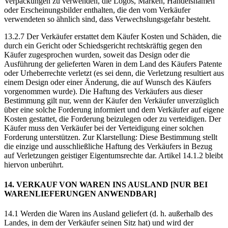
Verpackungen zu verwenden, die Logos, Marken, Handelsnamen
oder Erscheinungsbilder enthalten, die den vom Verkäufer
verwendeten so ähnlich sind, dass Verwechslungsgefahr besteht.
13.2.7 Der Verkäufer erstattet dem Käufer Kosten und Schäden, die
durch ein Gericht oder Schiedsgericht rechtskräftig gegen den
Käufer zugesprochen wurden, soweit das Design oder die
Ausführung der gelieferten Waren in dem Land des Käufers Patente
oder Urheberrechte verletzt (es sei denn, die Verletzung resultiert aus
einem Design oder einer Änderung, die auf Wunsch des Käufers
vorgenommen wurde). Die Haftung des Verkäufers aus dieser
Bestimmung gilt nur, wenn der Käufer den Verkäufer unverzüglich
über eine solche Forderung informiert und dem Verkäufer auf eigene
Kosten gestattet, die Forderung beizulegen oder zu verteidigen. Der
Käufer muss den Verkäufer bei der Verteidigung einer solchen
Forderung unterstützen. Zur Klarstellung: Diese Bestimmung stellt
die einzige und ausschließliche Haftung des Verkäufers in Bezug
auf Verletzungen geistiger Eigentumsrechte dar. Artikel 14.1.2 bleibt
hiervon unberührt.
14. VERKAUF VON WAREN INS AUSLAND [NUR BEI
WARENLIEFERUNGEN ANWENDBAR]
14.1 Werden die Waren ins Ausland geliefert (d. h. außerhalb des
Landes, in dem der Verkäufer seinen Sitz hat) und wird der