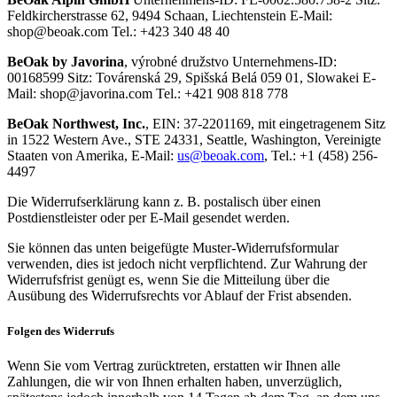
Feldkircherstrasse 62, 9494 Schaan, Liechtenstein E-Mail:
shop@beoak.com
Tel.: +423 340 48 40
BeOak by Javorina
, výrobné družstvo Unternehmens-ID:
00168599 Sitz: Továrenská 29, Spišská Belá 059 01, Slowakei E-
Mail:
shop@javorina.com
Tel.: +421 908 818 778
BeOak Northwest, Inc.
, EIN: 37-2201169, mit eingetragenem Sitz
in 1522 Western Ave., STE 24331, Seattle, Washington, Vereinigte
Staaten von Amerika, E-Mail:
us@beoak.com
, Tel.: +1 (458) 256-
4497
Die Widerrufserklärung kann z. B. postalisch über einen
Postdienstleister oder per E-Mail gesendet werden.
Sie können das unten beigefügte Muster-Widerrufsformular
verwenden, dies ist jedoch nicht verpflichtend. Zur Wahrung der
Widerrufsfrist genügt es, wenn Sie die Mitteilung über die
Ausübung des Widerrufsrechts vor Ablauf der Frist absenden.
Folgen des Widerrufs
Wenn Sie vom Vertrag zurücktreten, erstatten wir Ihnen alle
Zahlungen, die wir von Ihnen erhalten haben, unverzüglich,