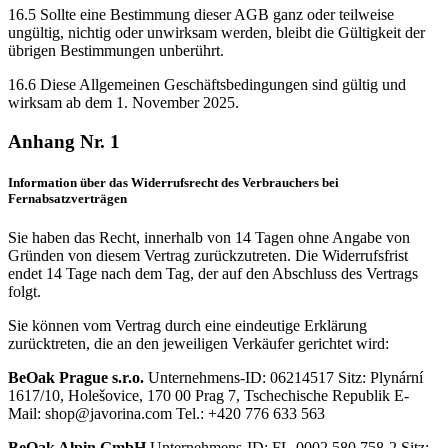
16.5 Sollte eine Bestimmung dieser AGB ganz oder teilweise
ungültig, nichtig oder unwirksam werden, bleibt die Gültigkeit der
übrigen Bestimmungen unberührt.
16.6 Diese Allgemeinen Geschäftsbedingungen sind gültig und
wirksam ab dem 1. November 2025.
Anhang Nr. 1
Information über das Widerrufsrecht des Verbrauchers bei
Fernabsatzverträgen
Sie haben das Recht, innerhalb von 14 Tagen ohne Angabe von
Gründen von diesem Vertrag zurückzutreten. Die Widerrufsfrist
endet 14 Tage nach dem Tag, der auf den Abschluss des Vertrags
folgt.
Sie können vom Vertrag durch eine eindeutige Erklärung
zurücktreten, die an den jeweiligen Verkäufer gerichtet wird:
BeOak Prague s.r.o.
Unternehmens-ID: 06214517 Sitz: Plynární
1617/10, Holešovice, 170 00 Prag 7, Tschechische Republik E-
Mail:
shop@javorina.com
Tel.: +420 776 633 563
BeOak Alpin GmbH
Unternehmens-ID: FL-0002.580.758-2 Sitz: