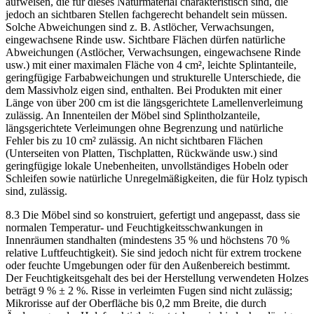
aufweisen, die für dieses Naturmaterial charakteristisch sind, die
jedoch an sichtbaren Stellen fachgerecht behandelt sein müssen.
Solche Abweichungen sind z. B. Astlöcher, Verwachsungen,
eingewachsene Rinde usw. Sichtbare Flächen dürfen natürliche
Abweichungen (Astlöcher, Verwachsungen, eingewachsene Rinde
usw.) mit einer maximalen Fläche von 4 cm², leichte Splintanteile,
geringfügige Farbabweichungen und strukturelle Unterschiede, die
dem Massivholz eigen sind, enthalten. Bei Produkten mit einer
Länge von über 200 cm ist die längsgerichtete Lamellenverleimung
zulässig. An Innenteilen der Möbel sind Splintholzanteile,
längsgerichtete Verleimungen ohne Begrenzung und natürliche
Fehler bis zu 10 cm² zulässig. An nicht sichtbaren Flächen
(Unterseiten von Platten, Tischplatten, Rückwände usw.) sind
geringfügige lokale Unebenheiten, unvollständiges Hobeln oder
Schleifen sowie natürliche Unregelmäßigkeiten, die für Holz typisch
sind, zulässig.
8.3 Die Möbel sind so konstruiert, gefertigt und angepasst, dass sie
normalen Temperatur- und Feuchtigkeitsschwankungen in
Innenräumen standhalten (mindestens 35 % und höchstens 70 %
relative Luftfeuchtigkeit). Sie sind jedoch nicht für extrem trockene
oder feuchte Umgebungen oder für den Außenbereich bestimmt.
Der Feuchtigkeitsgehalt des bei der Herstellung verwendeten Holzes
beträgt 9 % ± 2 %. Risse in verleimten Fugen sind nicht zulässig;
Mikrorisse auf der Oberfläche bis 0,2 mm Breite, die durch