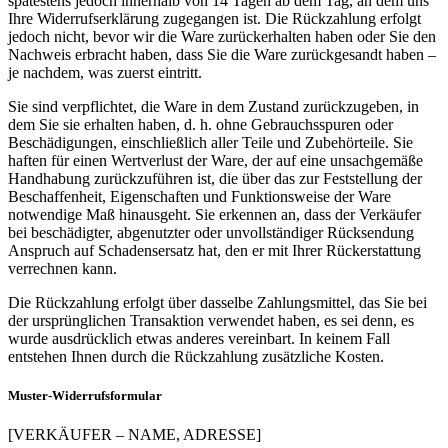
spätestens jedoch innerhalb von 14 Tagen ab dem Tag, an dem uns
Ihre Widerrufserklärung zugegangen ist. Die Rückzahlung erfolgt
jedoch nicht, bevor wir die Ware zurückerhalten haben oder Sie den
Nachweis erbracht haben, dass Sie die Ware zurückgesandt haben –
je nachdem, was zuerst eintritt.
Sie sind verpflichtet, die Ware in dem Zustand zurückzugeben, in
dem Sie sie erhalten haben, d. h. ohne Gebrauchsspuren oder
Beschädigungen, einschließlich aller Teile und Zubehörteile. Sie
haften für einen Wertverlust der Ware, der auf eine unsachgemäße
Handhabung zurückzuführen ist, die über das zur Feststellung der
Beschaffenheit, Eigenschaften und Funktionsweise der Ware
notwendige Maß hinausgeht. Sie erkennen an, dass der Verkäufer
bei beschädigter, abgenutzter oder unvollständiger Rücksendung
Anspruch auf Schadensersatz hat, den er mit Ihrer Rückerstattung
verrechnen kann.
Die Rückzahlung erfolgt über dasselbe Zahlungsmittel, das Sie bei
der ursprünglichen Transaktion verwendet haben, es sei denn, es
wurde ausdrücklich etwas anderes vereinbart. In keinem Fall
entstehen Ihnen durch die Rückzahlung zusätzliche Kosten.
Muster-Widerrufsformular
[VERKÄUFER – NAME, ADRESSE]