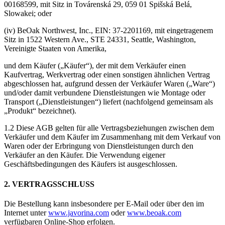
00168599, mit Sitz in Továrenská 29, 059 01 Spišská Belá,
Slowakei; oder
(iv) BeOak Northwest, Inc., EIN: 37-2201169, mit eingetragenem
Sitz in 1522 Western Ave., STE 24331, Seattle, Washington,
Vereinigte Staaten von Amerika,
und dem Käufer („Käufer“), der mit dem Verkäufer einen
Kaufvertrag, Werkvertrag oder einen sonstigen ähnlichen Vertrag
abgeschlossen hat, aufgrund dessen der Verkäufer Waren („Ware“)
und/oder damit verbundene Dienstleistungen wie Montage oder
Transport („Dienstleistungen“) liefert (nachfolgend gemeinsam als
„Produkt“ bezeichnet).
1.2 Diese AGB gelten für alle Vertragsbeziehungen zwischen dem
Verkäufer und dem Käufer im Zusammenhang mit dem Verkauf von
Waren oder der Erbringung von Dienstleistungen durch den
Verkäufer an den Käufer. Die Verwendung eigener
Geschäftsbedingungen des Käufers ist ausgeschlossen.
2. VERTRAGSSCHLUSS
Die Bestellung kann insbesondere per E-Mail oder über den im
Internet unter
www.javorina.com
oder
www.beoak.com
verfügbaren Online-Shop erfolgen.