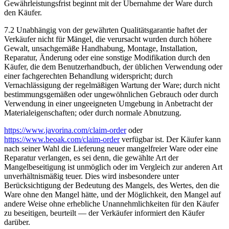
Gewährleistungsfrist beginnt mit der Übernahme der Ware durch
den Käufer.
7.2 Unabhängig von der gewährten Qualitätsgarantie haftet der
Verkäufer nicht für Mängel, die verursacht wurden durch höhere
Gewalt, unsachgemäße Handhabung, Montage, Installation,
Reparatur, Änderung oder eine sonstige Modifikation durch den
Käufer, die dem Benutzerhandbuch, der üblichen Verwendung oder
einer fachgerechten Behandlung widerspricht; durch
Vernachlässigung der regelmäßigen Wartung der Ware; durch nicht
bestimmungsgemäßen oder ungewöhnlichen Gebrauch oder durch
Verwendung in einer ungeeigneten Umgebung in Anbetracht der
Materialeigenschaften; oder durch normale Abnutzung.
https://www.javorina.com/claim-order
oder
https://www.beoak.com/claim-order
verfügbar ist. Der Käufer kann
nach seiner Wahl die Lieferung neuer mangelfreier Ware oder eine
Reparatur verlangen, es sei denn, die gewählte Art der
Mangelbeseitigung ist unmöglich oder im Vergleich zur anderen Art
unverhältnismäßig teuer. Dies wird insbesondere unter
Berücksichtigung der Bedeutung des Mangels, des Wertes, den die
Ware ohne den Mangel hätte, und der Möglichkeit, den Mangel auf
andere Weise ohne erhebliche Unannehmlichkeiten für den Käufer
zu beseitigen, beurteilt — der Verkäufer informiert den Käufer
darüber.