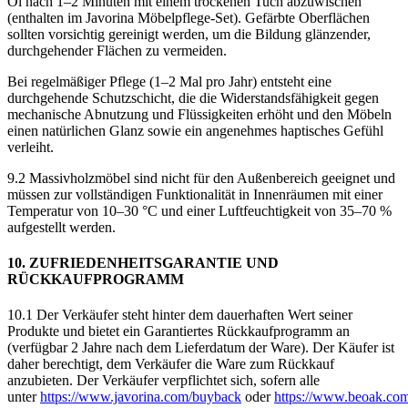
Öl nach 1–2 Minuten mit einem trockenen Tuch abzuwischen
(enthalten im Javorina Möbelpflege-Set). Gefärbte Oberflächen
sollten vorsichtig gereinigt werden, um die Bildung glänzender,
durchgehender Flächen zu vermeiden.
Bei regelmäßiger Pflege (1–2 Mal pro Jahr) entsteht eine
durchgehende Schutzschicht, die die Widerstandsfähigkeit gegen
mechanische Abnutzung und Flüssigkeiten erhöht und den Möbeln
einen natürlichen Glanz sowie ein angenehmes haptisches Gefühl
verleiht.
9.2 Massivholzmöbel sind nicht für den Außenbereich geeignet und
müssen zur vollständigen Funktionalität in Innenräumen mit einer
Temperatur von 10–30 °C und einer Luftfeuchtigkeit von 35–70 %
aufgestellt werden.
10. ZUFRIEDENHEITSGARANTIE UND
RÜCKKAUFPROGRAMM
10.1 Der Verkäufer steht hinter dem dauerhaften Wert seiner
Produkte und bietet ein Garantiertes Rückkaufprogramm an
(verfügbar 2 Jahre nach dem Lieferdatum der Ware). Der Käufer ist
daher berechtigt, dem Verkäufer die Ware zum Rückkauf
anzubieten. Der Verkäufer verpflichtet sich, sofern alle
unter
https://www.javorina.com/buyback
oder
https://www.beoak.co