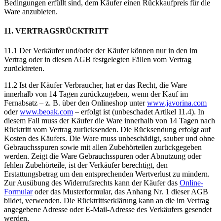
Bedingungen erfüllt sind, dem Käufer einen Rückkaufpreis für die
Ware anzubieten.
11. VERTRAGSRÜCKTRITT
11.1 Der Verkäufer und/oder der Käufer können nur in den im
Vertrag oder in diesen AGB festgelegten Fällen vom Vertrag
zurücktreten.
11.2 Ist der Käufer Verbraucher, hat er das Recht, die Ware
innerhalb von 14 Tagen zurückzugeben, wenn der Kauf im
Fernabsatz – z. B. über den Onlineshop unter
www.javorina.com
oder
www.beoak.com
– erfolgt ist (unbeschadet Artikel 11.4). In
diesem Fall muss der Käufer die Ware innerhalb von 14 Tagen nach
Rücktritt vom Vertrag zurücksenden. Die Rücksendung erfolgt auf
Kosten des Käufers. Die Ware muss unbeschädigt, sauber und ohne
Gebrauchsspuren sowie mit allen Zubehörteilen zurückgegeben
werden. Zeigt die Ware Gebrauchsspuren oder Abnutzung oder
fehlen Zubehörteile, ist der Verkäufer berechtigt, den
Erstattungsbetrag um den entsprechenden Wertverlust zu mindern.
Zur Ausübung des Widerrufsrechts kann der Käufer das
Online-
Formular
oder das Musterformular, das Anhang Nr. 1 dieser AGB
bildet, verwenden. Die Rücktrittserklärung kann an die im Vertrag
angegebene Adresse oder E-Mail-Adresse des Verkäufers gesendet
werden.